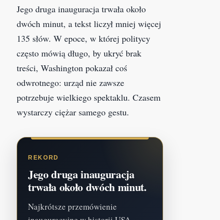
Jego druga inauguracja trwała około
dwóch minut, a tekst liczył mniej więcej
135 słów. W epoce, w której politycy
często mówią długo, by ukryć brak
treści, Washington pokazał coś
odwrotnego: urząd nie zawsze
potrzebuje wielkiego spektaklu. Czasem
wystarczy ciężar samego gestu.
REKORD
Jego druga inauguracja
trwała około dwóch minut.
Najkrótsze przemówienie
inauguracyjne w historii USA