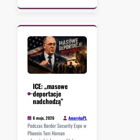
R
e
k
o
r
d
z
a
t
r
z
y
ICE: „masowe
m
deportacje
a
nadchodzą”
ń
I
AmerykaPL
6 maja, 2026
C
Podczas Border Security Expo w
E
Phoenix Tom Homan
w