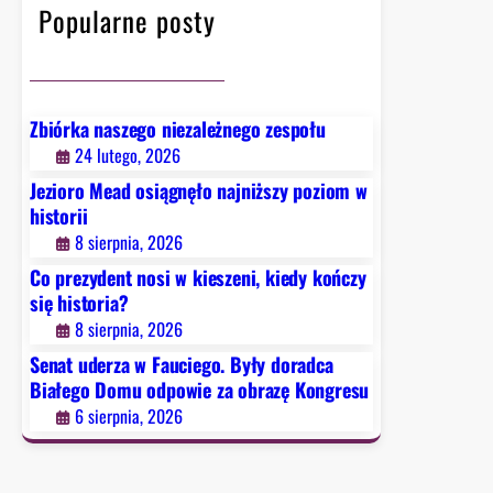
o
Popularne posty
y
r
o
t
s
a
ó
c
b
Zbiórka naszego niezależnego zespołu
j
z
24 lutego, 2026
e
a
Jezioro Mead osiągnęło najniższy poziom w
n
t
historii
a
r
8 sierpnia, 2026
d
z
c
Co prezydent nosi w kieszeni, kiedy kończy
y
h
się historia?
m
o
8 sierpnia, 2026
a
d
Senat uderza w Fauciego. Były doradca
n
z
Białego Domu odpowie za obrazę Kongresu
y
ą
6 sierpnia, 2026
c
”
h