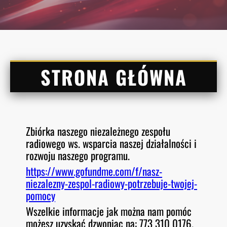
STRONA GŁÓWNA
Zbiórka naszego niezależnego zespołu
radiowego ws. wsparcia naszej działalności i
rozwoju naszego programu.
https://www.gofundme.com/f/nasz-
niezalezny-zespol-radiowy-potrzebuje-twojej-
pomocy
Wszelkie informacje jak można nam pomóc
możesz uzyskać dzwoniąc na: 773 310 0176.