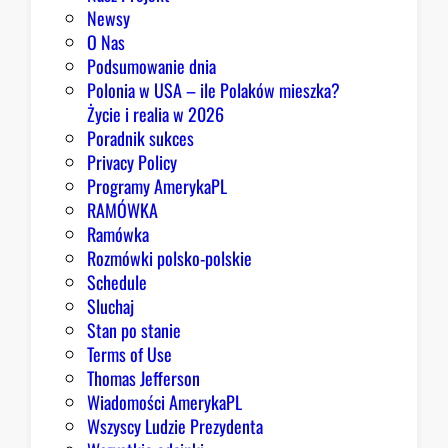
m
Newsy
a
O Nas
j
Podsumowanie dnia
ą
Polonia w USA – ile Polaków mieszka?
p
Życie i realia w 2026
o
Poradnik sukces
w
Privacy Policy
o
Programy AmerykaPL
d
RAMÓWKA
y
Ramówka
d
Rozmówki polsko-polskie
o
Schedule
o
Sluchaj
p
Stan po stanie
t
Terms of Use
y
Thomas Jefferson
m
Wiadomości AmerykaPL
i
Wszyscy Ludzie Prezydenta
z