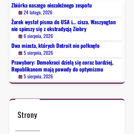
c
s
Zbiórka naszego niezależnego zespołu
i
t
24 lutego, 2026
d
r
Żurek wysłał pisma do USA i… cisza. Waszyngton
z
a
nie spieszy się z ekstradycją Ziobry
i
d
6 sierpnia, 2026
e
y
Dwa miasta, których Detroit nie połknęło
l
c
5 sierpnia, 2026
ą
j
s
ą
Prawybory: Demokraci dzielą się coraz bardziej,
i
Republikanom mają powody do optymizmu
Z
ę
i
5 sierpnia, 2026
c
o
o
b
r
r
a
y
z
Strony
b
a
r