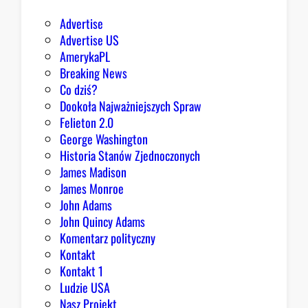
d
Advertise
z
Advertise US
i
AmerykaPL
e
Breaking News
j
Co dziś?
,
Dookoła Najważniejszych Spraw
R
Felieton 2.0
e
George Washington
p
Historia Stanów Zjednoczonych
u
James Madison
b
James Monroe
l
John Adams
i
John Quincy Adams
k
Komentarz polityczny
a
Kontakt
n
Kontakt 1
o
Ludzie USA
m
Nasz Projekt