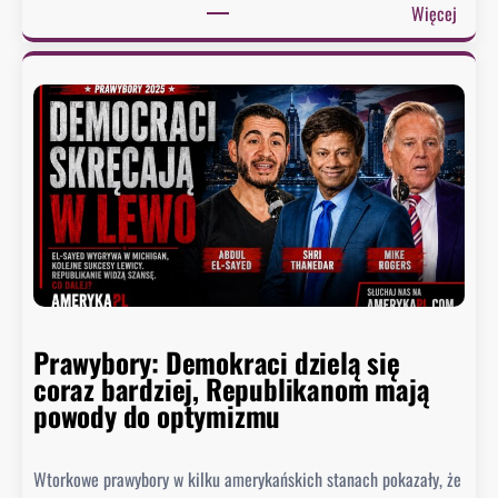
:
Więcej
U
D
S
w
A
a
i
m
…
i
c
a
i
s
s
t
z
a
a
,
.
k
W
t
a
Prawybory: Demokraci dzielą się
ó
s
coraz bardziej, Republikanom mają
r
z
powody do optymizmu
y
y
c
n
h
Wtorkowe prawybory w kilku amerykańskich stanach pokazały, że
g
D