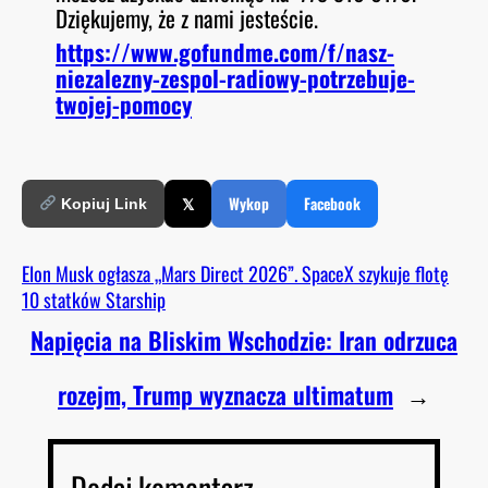
Dziękujemy, że z nami jesteście.
https://www.gofundme.com/f/nasz-
niezalezny-zespol-radiowy-potrzebuje-
twojej-pomocy
𝕏
Wykop
Facebook
Kopiuj Link
Elon Musk ogłasza „Mars Direct 2026”. SpaceX szykuje flotę
10 statków Starship
Napięcia na Bliskim Wschodzie: Iran odrzuca
rozejm, Trump wyznacza ultimatum
→
Dodaj komentarz