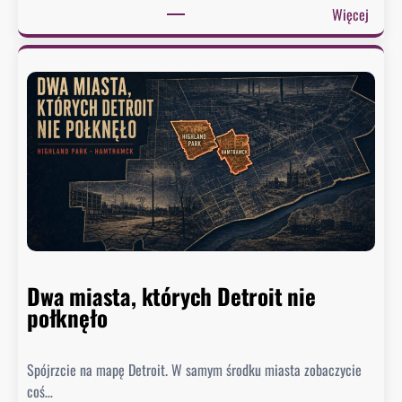
:
Więcej
Ż
u
r
e
k
w
y
s
ł
a
ł
p
Dwa miasta, których Detroit nie
i
połknęło
s
m
a
Spójrzcie na mapę Detroit. W samym środku miasta zobaczycie
d
coś…
o