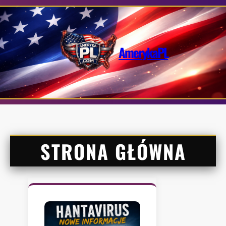
Przejdź
do
treści
AmerykaPL
STRONA GŁÓWNA