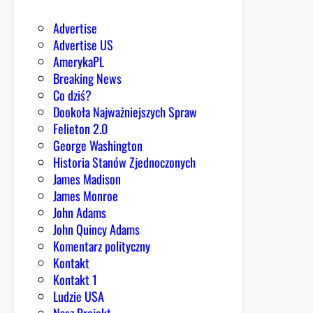
t
Advertise
e
Advertise US
g
AmerykaPL
o
Breaking News
h
Co dziś?
a
Dookoła Najważniejszych Spraw
n
Felieton 2.0
t
George Washington
a
Historia Stanów Zjednoczonych
w
James Madison
i
James Monroe
r
John Adams
u
John Quincy Adams
s
Komentarz polityczny
e
Kontakt
m
Kontakt 1
d
Ludzie USA
o
Nasz Projekt