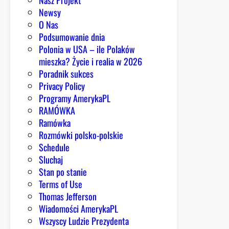
t
Newsy
a
O Nas
r
Podsumowanie dnia
l
Polonia w USA – ile Polaków
i
mieszka? Życie i realia w 2026
d
Poradnik sukces
o
Privacy Policy
N
Programy AmerykaPL
e
RAMÓWKA
b
Ramówka
r
Rozmówki polsko-polskie
a
Schedule
s
Sluchaj
k
Stan po stanie
i
Terms of Use
Thomas Jefferson
Wiadomości AmerykaPL
Wszyscy Ludzie Prezydenta