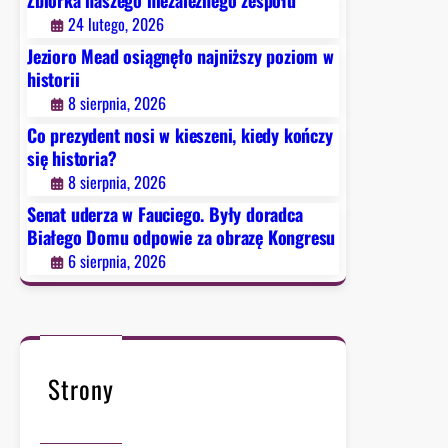
y
24 lutego, 2026
c
Jezioro Mead osiągnęło najniższy poziom w
i
historii
e
8 sierpnia, 2026
c
z
Co prezydent nosi w kieszeni, kiedy kończy
k
się historia?
o
8 sierpnia, 2026
w
Senat uderza w Fauciego. Były doradca
e
Białego Domu odpowie za obrazę Kongresu
g
6 sierpnia, 2026
o
d
o
t
k
Strony
n
i
ę