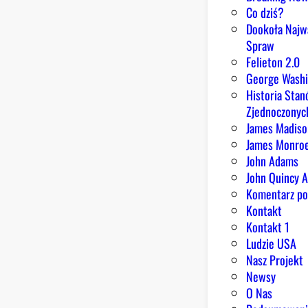
Co dziś?
Dookoła Najw
Spraw
Felieton 2.0
George Wash
Historia Sta
Zjednoczonyc
James Madiso
James Monro
John Adams
John Quincy 
Komentarz po
Kontakt
Kontakt 1
Ludzie USA
Nasz Projekt
Newsy
O Nas