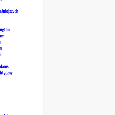
ażniejszych
ington
nów
h
n
e
Adams
lityczny