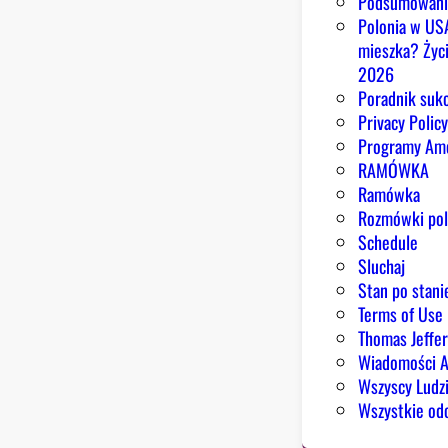
Podsumowani
Polonia w US
mieszka? Życi
2026
Poradnik suk
Privacy Polic
Programy Am
RAMÓWKA
Ramówka
Rozmówki pol
Schedule
Sluchaj
Stan po stani
Terms of Use
Thomas Jeffe
Wiadomości 
Wszyscy Ludz
Wszystkie odc