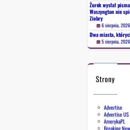
Żurek wysłał pisma
Waszyngton nie spie
Ziobry
6 sierpnia, 202
Dwa miasta, któryc
5 sierpnia, 202
Strony
Advertise
Advertise US
AmerykaPL
Breaking Ne