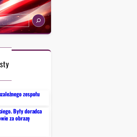
sty
ezależnego zespołu
ciego. Były doradca
wie za obrazę
6