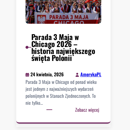
Parada 3 Maja w
Chicago 2026 –
historia największego
święta Polonii
24 kwietnia, 2026
AmerykaPL
Parada 3 Maja w Chicago od ponad wieku
jest jednym z najważniejszych wydarzeń
polonijnych w Stanach Zjednoczonych. To
nie tylko…
:
Zobacz więcej
P
a