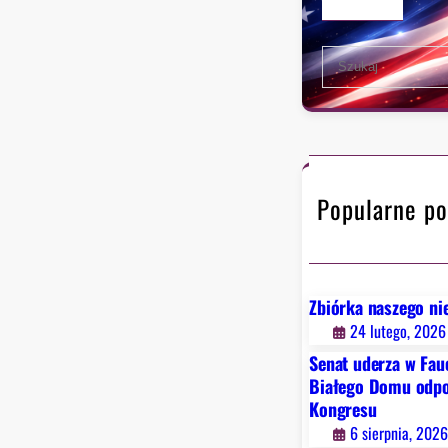
S
e
a
r
c
h
Popularne po
Zbiórka naszego ni
24 lutego, 2026
Senat uderza w Fau
Białego Domu odpo
Kongresu
6 sierpnia, 202