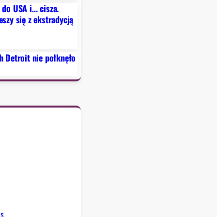
 do USA i… cisza.
szy się z ekstradycją
6
h Detroit nie połknęło
6
ws