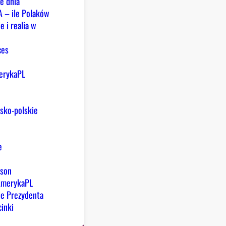
e dnia
A – ile Polaków
e i realia w
ces
y
erykaPL
sko-polskie
e
rson
AmerykaPL
ie Prezydenta
inki