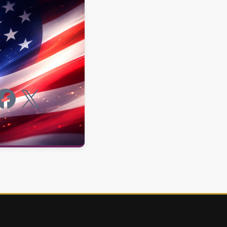
ook
X