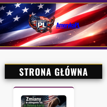
Przejdź
do
treści
AmerykaPL
STRONA GŁÓWNA