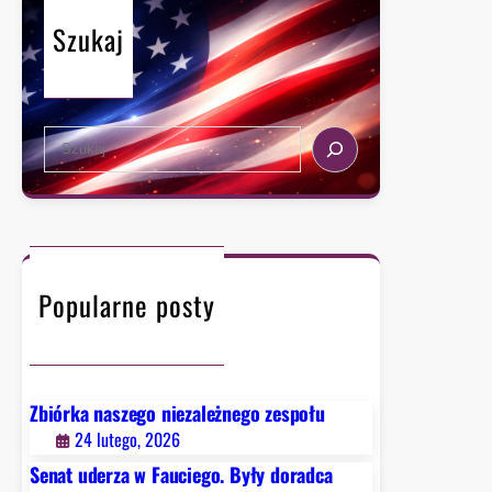
a
n
Szukaj
y
w
u
S
b
e
i
a
e
r
g
c
a
h
n
i
Popularne posty
u
s
i
ę
Zbiórka naszego niezależnego zespołu
o
24 lutego, 2026
z
Senat uderza w Fauciego. Były doradca
i