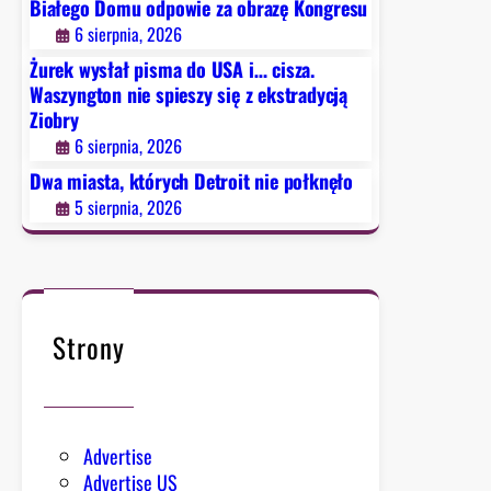
Białego Domu odpowie za obrazę Kongresu
e
6 sierpnia, 2026
l
o
Żurek wysłał pisma do USA i… cisza.
n
Waszyngton nie spieszy się z ekstradycją
Ziobry
ą
k
6 sierpnia, 2026
a
Dwa miasta, których Detroit nie połknęło
r
5 sierpnia, 2026
t
ę
Strony
Advertise
Advertise US