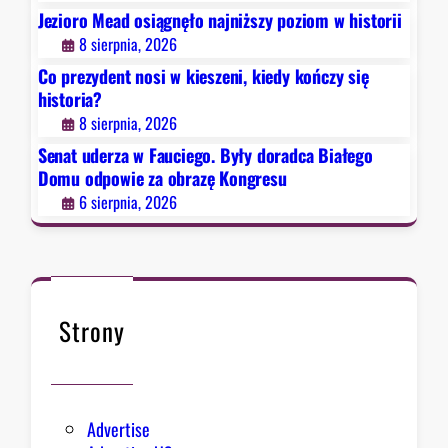
o
Jezioro Mead osiągnęło najniższy poziom w historii
h
.
8 sierpnia, 2026
i
B
s
Co prezydent nosi w kieszeni, kiedy kończy się
y
t
historia?
ł
o
8 sierpnia, 2026
y
r
d
Senat uderza w Fauciego. Były doradca Białego
i
o
Domu odpowie za obrazę Kongresu
a
r
6 sierpnia, 2026
?
a
d
c
a
B
Strony
i
a
ł
e
Advertise
g