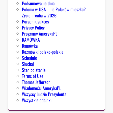
z
Podsumowanie dnia
ę
Polonia w USA – ile Polaków mieszka?
K
Życie i realia w 2026
o
Poradnik sukces
n
Privacy Policy
g
Programy AmerykaPL
r
RAMÓWKA
e
Ramówka
s
Rozmówki polsko-polskie
u
Schedule
Sluchaj
Stan po stanie
Terms of Use
Thomas Jefferson
Wiadomości AmerykaPL
Wszyscy Ludzie Prezydenta
Wszystkie odcinki