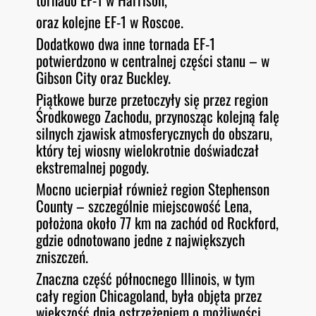
oraz kolejne EF-1 w Roscoe.
Dodatkowo dwa inne tornada EF-1
potwierdzono w centralnej części stanu – w
Gibson City oraz Buckley.
Piątkowe burze przetoczyły się przez region
Środkowego Zachodu, przynosząc kolejną falę
silnych zjawisk atmosferycznych do obszaru,
który tej wiosny wielokrotnie doświadczał
ekstremalnej pogody.
Mocno ucierpiał również region Stephenson
County – szczególnie miejscowość Lena,
położona około 77 km na zachód od Rockford,
gdzie odnotowano jedne z największych
zniszczeń.
Znaczna część północnego Illinois, w tym
cały region Chicagoland, była objęta przez
większość dnia ostrzeżeniem o możliwości