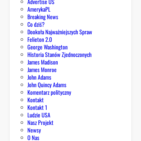
Advertise US
o
AmerykaPL
D
Breaking News
o
Co dziś?
m
Dookoła Najważniejszych Spraw
u
Felieton 2.0
o
George Washington
d
Historia Stanów Zjednoczonych
p
James Madison
o
James Monroe
w
John Adams
i
John Quincy Adams
e
Komentarz polityczny
z
Kontakt
a
Kontakt 1
o
Ludzie USA
b
Nasz Projekt
r
Newsy
a
O Nas