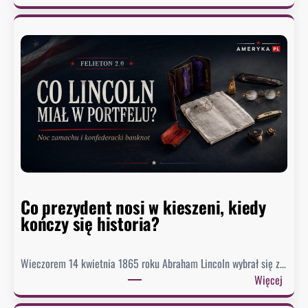
J
e
z
i
o
r
o
M
e
a
d
o
Co prezydent nosi w kieszeni, kiedy
s
kończy się historia?
i
ą
g
Wieczorem 14 kwietnia 1865 roku Abraham Lincoln wybrał się z…
n
:
Więcej
ę
C
ł