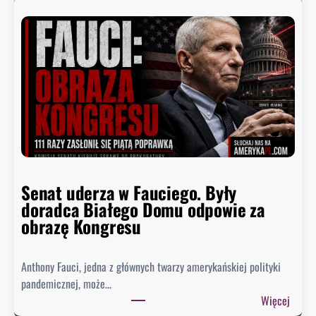
o
o
p
n
r
a
e
j
z
n
y
i
d
ż
e
s
n
z
t
y
n
p
Senat uderza w Fauciego. Były
o
o
doradca Białego Domu odpowie za
s
z
obrazę Kongresu
i
i
w
o
k
Anthony Fauci, jedna z głównych twarzy amerykańskiej polityki
m
i
pandemicznej, może…
w
e
:
Więcej
h
s