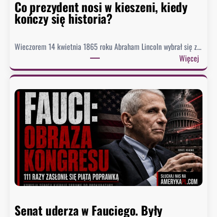
Co prezydent nosi w kieszeni, kiedy
s
kończy się historia?
i
ą
g
Wieczorem 14 kwietnia 1865 roku Abraham Lincoln wybrał się z…
n
:
Więcej
ę
C
ł
o
o
p
n
r
a
e
j
z
n
y
i
d
ż
e
s
n
z
t
y
n
p
Senat uderza w Fauciego. Były
o
o