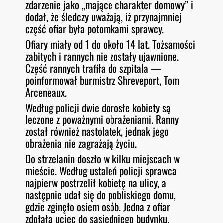
zdarzenie jako „mające charakter domowy” i
dodał, że śledczy uważają, iż przynajmniej
część ofiar była potomkami sprawcy.
Ofiary miały od 1 do około 14 lat. Tożsamości
zabitych i rannych nie zostały ujawnione.
Część rannych trafiła do szpitala —
poinformował burmistrz Shreveport, Tom
Arceneaux.
Według policji dwie dorosłe kobiety są
leczone z poważnymi obrażeniami. Ranny
został również nastolatek, jednak jego
obrażenia nie zagrażają życiu.
Do strzelanin doszło w kilku miejscach w
mieście. Według ustaleń policji sprawca
najpierw postrzelił kobietę na ulicy, a
następnie udał się do pobliskiego domu,
gdzie zginęło osiem osób. Jedna z ofiar
zdołała uciec do sąsiedniego budynku.