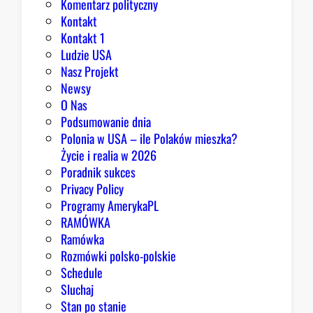
Komentarz polityczny
z
Kontakt
a
Kontakt 1
o
Ludzie USA
b
Nasz Projekt
r
Newsy
a
O Nas
z
Podsumowanie dnia
ę
Polonia w USA – ile Polaków mieszka?
K
Życie i realia w 2026
o
Poradnik sukces
n
Privacy Policy
g
Programy AmerykaPL
r
RAMÓWKA
e
Ramówka
s
Rozmówki polsko-polskie
u
Schedule
Sluchaj
Stan po stanie