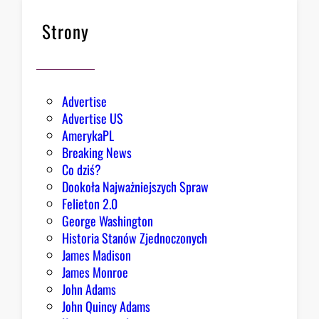
a
B
Strony
i
a
ł
e
Advertise
g
Advertise US
o
AmerykaPL
D
Breaking News
o
Co dziś?
m
Dookoła Najważniejszych Spraw
u
Felieton 2.0
o
George Washington
d
Historia Stanów Zjednoczonych
p
James Madison
o
James Monroe
w
John Adams
i
John Quincy Adams
e