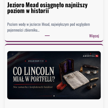
Jezioro Mead osiągnęło najniższy
poziom w historii
Poziom wody w jeziorze Mead, największym pod względem
pojemności zbiorniku…
:
Więcej
J
e
z
i
o
r
o
M
e
a
d
o