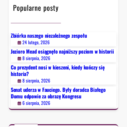
F
ń
Popularne posty
a
c
u
z
c
y
i
s
e
Zbiórka naszego niezależnego zespołu
i
g
24 lutego, 2026
ę
o
Jezioro Mead osiągnęło najniższy poziom w historii
h
.
8 sierpnia, 2026
i
B
s
Co prezydent nosi w kieszeni, kiedy kończy się
y
t
historia?
ł
o
8 sierpnia, 2026
y
r
d
Senat uderza w Fauciego. Były doradca Białego
i
o
Domu odpowie za obrazę Kongresu
a
r
6 sierpnia, 2026
?
a
d
c