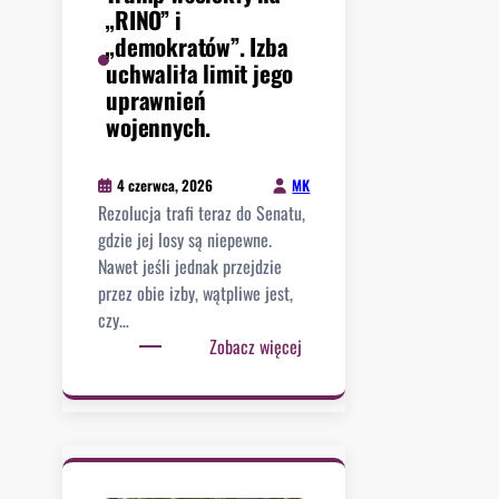
o
„RINO” i
n
„demokratów”. Izba
p
uchwaliła limit jego
o
uprawnień
t
wojennych.
r
ą
MK
4 czerwca, 2026
c
Rezolucja trafi teraz do Senatu,
o
gdzie jej losy są niepewne.
n
Nawet jeśli jednak przejdzie
y
przez obie izby, wątpliwe jest,
p
czy…
r
:
Zobacz więcej
z
T
e
r
z
u
n
m
i
p
e