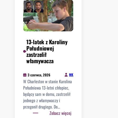
w
l
ś
e
c
g
i
a
e
l
k
n
ł
13-latek z Karoliny
e
y
Południowej
g
n
zastrzelił
o
a
włamywacza
i
„
m
R
i
MK
3 czerwca, 2026
I
g
W Charleston w stanie Karolina
N
r
Południowa 13-letni chłopiec,
O
a
będący sam w domu, zastrzelił
”
n
jednego z włamywaczy i
i
t
przegonił drugiego. Do…
„
a
:
Zobacz więcej
d