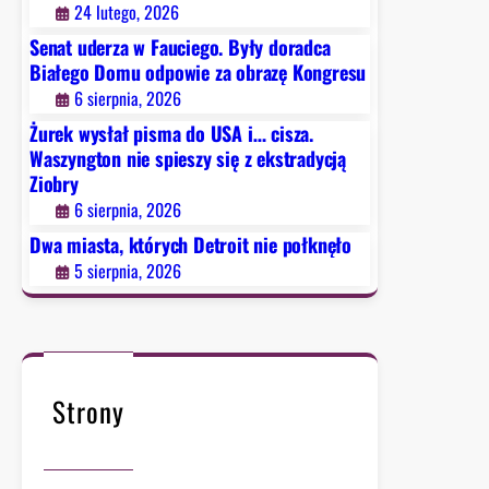
24 lutego, 2026
i
.
o
Senat uderza w Fauciego. Były doradca
f
Białego Domu odpowie za obrazę Kongresu
i
6 sierpnia, 2026
a
Żurek wysłał pisma do USA i… cisza.
r
Waszyngton nie spieszy się z ekstradycją
ą
Ziobry
f
6 sierpnia, 2026
a
Dwa miasta, których Detroit nie połknęło
ł
5 sierpnia, 2026
s
z
y
w
y
Strony
c
h
a
l