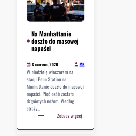
Na Manhattanie
doszło do masowej
napaści
MK
8 czerwca, 2026
W niedzielę wieczorem na
stacji Penn Station na
Manhattanie doszło do masowej
napaści. Pięć osób zostało
dźgniętych nożem. Według
straży…
:
Zobacz więcej
N
a