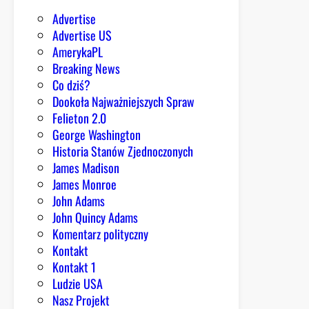
a
Advertise
r
Advertise US
m
AmerykaPL
ó
Breaking News
w
Co dziś?
Dookoła Najważniejszych Spraw
Felieton 2.0
George Washington
Historia Stanów Zjednoczonych
James Madison
James Monroe
John Adams
John Quincy Adams
Komentarz polityczny
Kontakt
Kontakt 1
Ludzie USA
Nasz Projekt