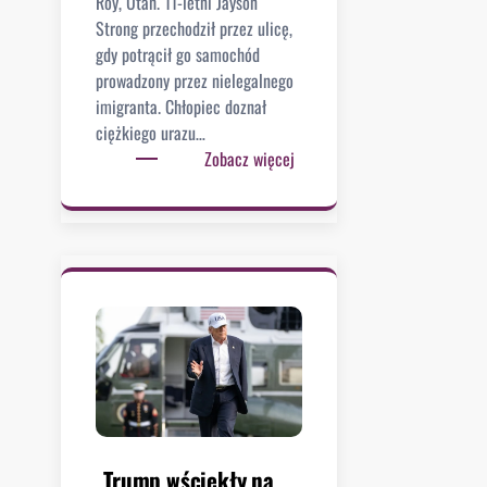
Roy, Utah. 11-letni Jayson
m
Strong przechodził przez ulicę,
a
gdy potrącił go samochód
s
prowadzony przez nielegalnego
o
imigranta. Chłopiec doznał
w
ciężkiego urazu…
e
:
Zobacz więcej
j
1
n
1
a
-
p
l
a
e
ś
t
c
n
i
i
J
a
y
s
Trump wściekły na