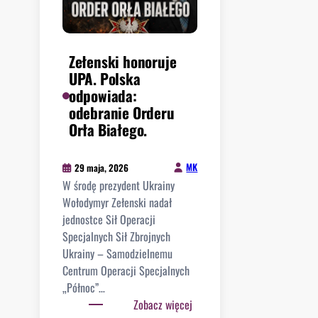
j
w
d
e
ą
z
z
Zełenski honoruje
a
U
UPA. Polska
a
E
odpowiada:
t
?
odebranie Orderu
a
A
Orła Białego.
k
f
o
D
w
MK
29 maja, 2026
b
a
W środę prezydent Ukrainy
i
ł
Wołodymyr Zełenski nadał
j
P
jednostce Sił Operacji
e
o
Specjalnych Sił Zbrojnych
r
l
Ukrainy – Samodzielnemu
e
a
Centrum Operacji Specjalnych
k
k
„Północ”…
o
a
:
Zobacz więcej
r