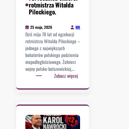
l
rotmistrza Witolda
e
a
Pileckiego.
b
a
r
r
a
MK
25 maja, 2026
t
n
Dziś mija 78 lat od egzekucji
y
i
rotmistrza Witolda Pileckiego –
s
e
jednego z największych
t
O
bohaterów polskiego podziemia
ó
r
niepodległościowego. Żołnierz
w
d
wojny polsko-bolszewickiej,…
p
e
:
Zobacz więcej
ó
r
7
j
u
8
d
O
.
ą
r
r
r
ł
o
ó
a
c
w
B
z
n