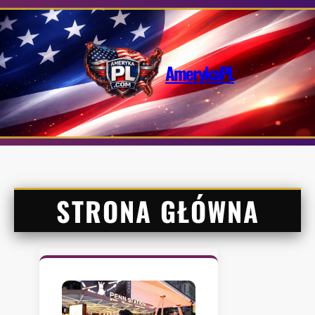
Przejdź
do
treści
AmerykaPL
STRONA GŁÓWNA