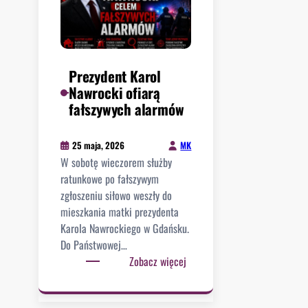
i
n
i
a
i
e
ł
c
ż
e
a
n
g
ś
Prezydent Karol
a
o
m
Nawrocki ofiarą
U
.
i
fałszywych alarmów
C
e
H
r
O
MK
25 maja, 2026
c
D
W sobotę wieczorem służby
i
Ź
ratunkowe po fałszywym
r
C
zgłoszeniu siłowo weszły do
o
Ó
mieszkania matki prezydenta
t
W
Karola Nawrockiego w Gdańsku.
m
i
Do Państwowej…
i
I
:
Zobacz więcej
s
M
P
t
I
r
r