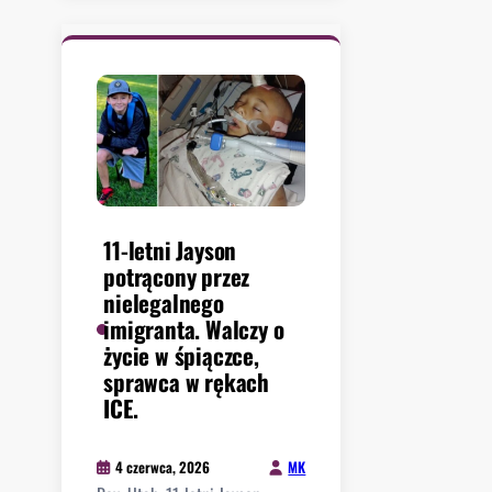
M
a
n
h
a
t
t
a
n
i
11-letni Jayson
e
potrącony przez
d
nielegalnego
o
imigranta. Walczy o
s
życie w śpiączce,
z
sprawca w rękach
ł
ICE.
o
d
MK
4 czerwca, 2026
o