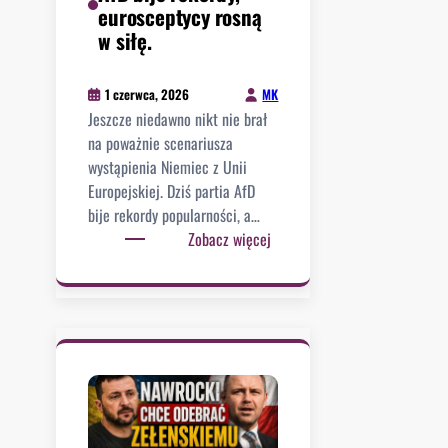
w
n
eurosceptycy rosną
C
w
n
i
w siłę.
E
ł
i
e
.
a
e
.
m
MK
1 czerwca, 2026
ń
I
y
Jeszcze niedawno nikt nie brał
w
m
w
na poważnie scenariusza
o
i
a
wystąpienia Niemiec z Unii
j
g
c
Europejskiej. Dziś partia AfD
e
r
z
bije rekordy popularności, a…
n
a
a
:
Zobacz więcej
n
n
N
y
t
i
c
z
e
h
Z
m
.
i
c
m
y
b
w
a
y
b