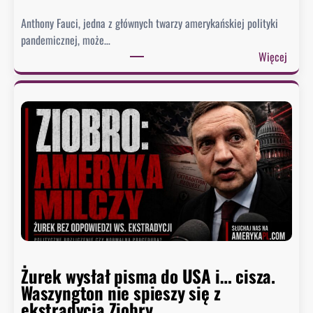
Anthony Fauci, jedna z głównych twarzy amerykańskiej polityki
pandemicznej, może…
:
Więcej
S
e
n
a
t
u
d
e
r
z
a
w
Żurek wysłał pisma do USA i… cisza.
F
Waszyngton nie spieszy się z
a
ekstradycją Ziobry
u