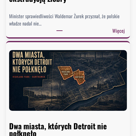
c
i
Minister sprawiedliwości Waldemar Żurek przyznał, że polskie
e
władze nadal nie…
g
:
Więcej
o
Ż
.
u
B
r
y
e
ł
k
y
w
d
y
o
s
r
ł
a
a
d
ł
c
p
a
Dwa miasta, których Detroit nie
i
B
połknęło
s