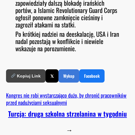
zapowiedziały dalszą blokadę irańskich
portów, a Islamic Revolutionary Guard Corps
ogłosił ponowne zamknięcie cieśniny i
zagroził atakami na statki.
Po krótkiej nadziei na deeskalację, USA i Iran
nadal pozostają w konflikcie i niewiele
wskazuje na porozumienie.
𝕏
Wykop
Facebook
Kopiuj Link
Kongres nie robi wystarczająco dużo, by chronić pracowników
przed nadużyciami seksualnymi
Turcja: druga szkolna strzelanina w tygodniu
→