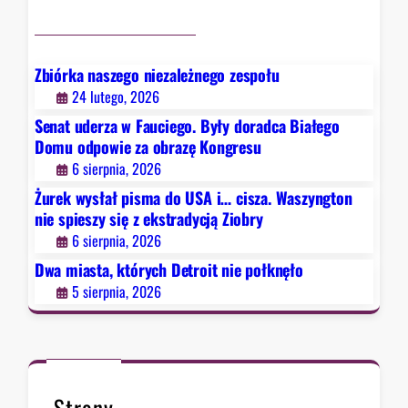
y
o
y
c
b
n
h
r
g
D
a
Zbiórka naszego niezależnego zespołu
t
e
z
24 lutego, 2026
o
t
ę
Senat uderza w Fauciego. Były doradca Białego
n
r
K
Domu odpowie za obrazę Kongresu
n
o
o
6 sierpnia, 2026
i
i
n
e
Żurek wysłał pisma do USA i… cisza. Waszyngton
t
g
s
nie spieszy się z ekstradycją Ziobry
n
r
p
6 sierpnia, 2026
i
e
i
e
Dwa miasta, których Detroit nie połknęło
s
e
p
u
5 sierpnia, 2026
s
o
z
ł
y
k
s
n
i
ę
Strony