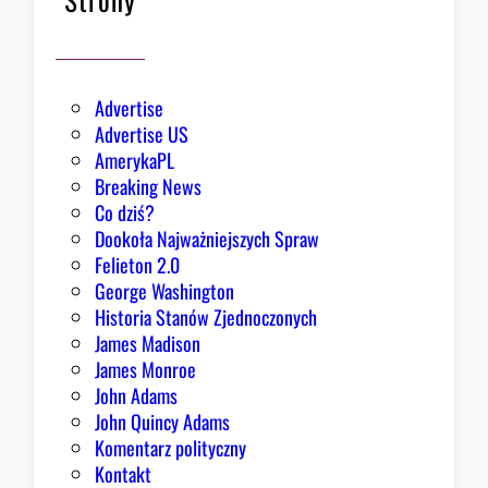
ę
ł
z
o
e
k
Advertise
s
Advertise US
t
AmerykaPL
r
Breaking News
a
Co dziś?
d
Dookoła Najważniejszych Spraw
y
Felieton 2.0
c
George Washington
j
Historia Stanów Zjednoczonych
ą
James Madison
Z
James Monroe
i
John Adams
o
John Quincy Adams
b
Komentarz polityczny
r
Kontakt
y