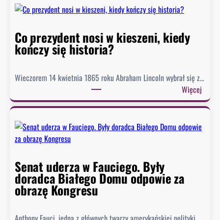
z
i
o
Co prezydent nosi w kieszeni, kiedy
r
kończy się historia?
o
M
Wieczorem 14 kwietnia 1865 roku Abraham Lincoln wybrał się z…
e
:
Więcej
a
C
d
o
o
p
s
r
i
e
ą
z
g
Senat uderza w Fauciego. Były
y
n
doradca Białego Domu odpowie za
d
ę
obrazę Kongresu
e
ł
n
o
Anthony Fauci, jedna z głównych twarzy amerykańskiej polityki
t
n