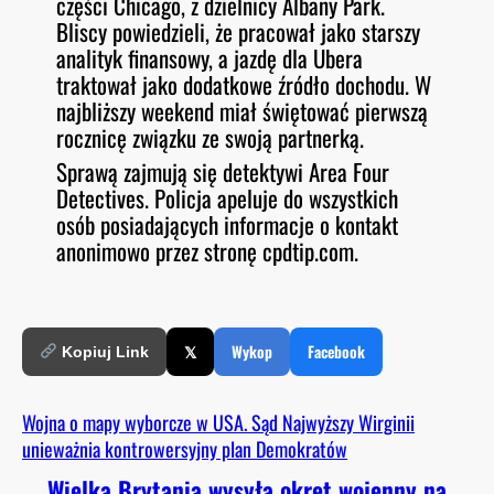
części Chicago, z dzielnicy Albany Park.
Bliscy powiedzieli, że pracował jako starszy
analityk finansowy, a jazdę dla Ubera
traktował jako dodatkowe źródło dochodu. W
najbliższy weekend miał świętować pierwszą
rocznicę związku ze swoją partnerką.
Sprawą zajmują się detektywi Area Four
Detectives. Policja apeluje do wszystkich
osób posiadających informacje o kontakt
anonimowo przez stronę cpdtip.com.
𝕏
Wykop
Facebook
Kopiuj Link
Wojna o mapy wyborcze w USA. Sąd Najwyższy Wirginii
unieważnia kontrowersyjny plan Demokratów
Wielka Brytania wysyła okręt wojenny na