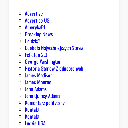
ł
e
Advertise
g
Advertise US
o
AmerykaPL
D
Breaking News
o
Co dziś?
m
Dookoła Najważniejszych Spraw
u
Felieton 2.0
o
George Washington
d
Historia Stanów Zjednoczonych
p
James Madison
o
James Monroe
w
John Adams
i
John Quincy Adams
e
Komentarz polityczny
z
Kontakt
a
Kontakt 1
o
Ludzie USA
b