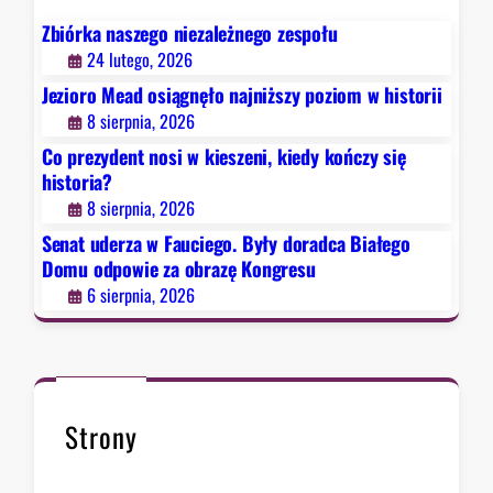
i
y
t
e
k
Zbiórka naszego niezależnego zespołu
o
g
o
r
24 lutego, 2026
o
ń
i
Jezioro Mead osiągnęło najniższy poziom w historii
.
c
i
8 sierpnia, 2026
B
z
Co prezydent nosi w kieszeni, kiedy kończy się
y
y
historia?
ł
s
8 sierpnia, 2026
y
i
d
Senat uderza w Fauciego. Były doradca Białego
ę
o
Domu odpowie za obrazę Kongresu
h
r
6 sierpnia, 2026
i
a
s
d
t
c
o
a
r
B
i
Strony
i
a
a
?