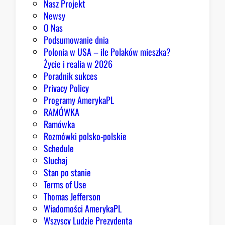
Nasz Projekt
r
Newsy
a
O Nas
z
Podsumowanie dnia
ę
Polonia w USA – ile Polaków mieszka?
K
Życie i realia w 2026
o
Poradnik sukces
n
Privacy Policy
g
Programy AmerykaPL
r
RAMÓWKA
e
Ramówka
s
Rozmówki polsko-polskie
u
Schedule
Sluchaj
Stan po stanie
Terms of Use
Thomas Jefferson
Wiadomości AmerykaPL
Wszyscy Ludzie Prezydenta