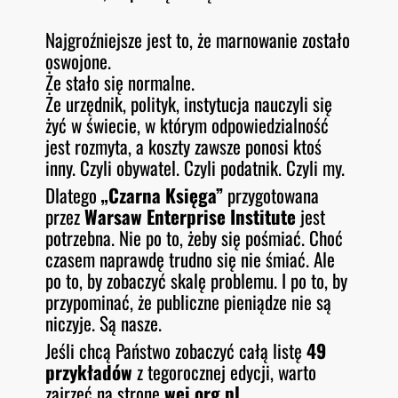
Najgroźniejsze jest to, że marnowanie zostało
oswojone.
Że stało się normalne.
Że urzędnik, polityk, instytucja nauczyli się
żyć w świecie, w którym odpowiedzialność
jest rozmyta, a koszty zawsze ponosi ktoś
inny. Czyli obywatel. Czyli podatnik. Czyli my.
Dlatego
„Czarna Księga”
przygotowana
przez
Warsaw Enterprise Institute
jest
potrzebna. Nie po to, żeby się pośmiać. Choć
czasem naprawdę trudno się nie śmiać. Ale
po to, by zobaczyć skalę problemu. I po to, by
przypominać, że publiczne pieniądze nie są
niczyje. Są nasze.
Jeśli chcą Państwo zobaczyć całą listę
49
przykładów
z tegorocznej edycji, warto
zajrzeć na stronę
wei.org.pl
.