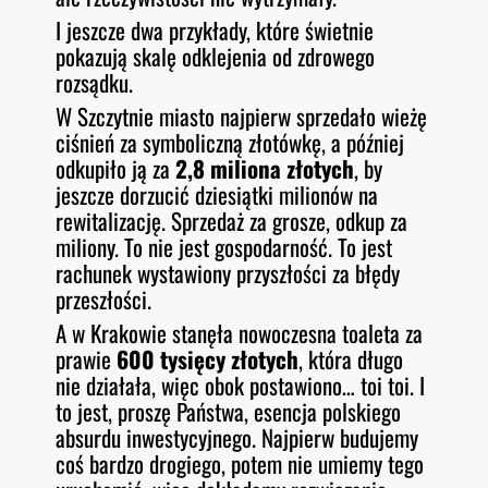
I jeszcze dwa przykłady, które świetnie
pokazują skalę odklejenia od zdrowego
rozsądku.
W Szczytnie miasto najpierw sprzedało wieżę
ciśnień za symboliczną złotówkę, a później
odkupiło ją za
2,8 miliona złotych
, by
jeszcze dorzucić dziesiątki milionów na
rewitalizację. Sprzedaż za grosze, odkup za
miliony. To nie jest gospodarność. To jest
rachunek wystawiony przyszłości za błędy
przeszłości.
A w Krakowie stanęła nowoczesna toaleta za
prawie
600 tysięcy złotych
, która długo
nie działała, więc obok postawiono… toi toi. I
to jest, proszę Państwa, esencja polskiego
absurdu inwestycyjnego. Najpierw budujemy
coś bardzo drogiego, potem nie umiemy tego