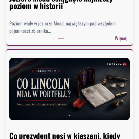
poziom w historii
Poziom wody w jeziorze Mead, największym pod względem
pojemności zbiorniku…
:
Więcej
J
e
z
i
o
r
o
M
e
a
d
o
Co prezydent nosi w kieszeni, kiedy
s