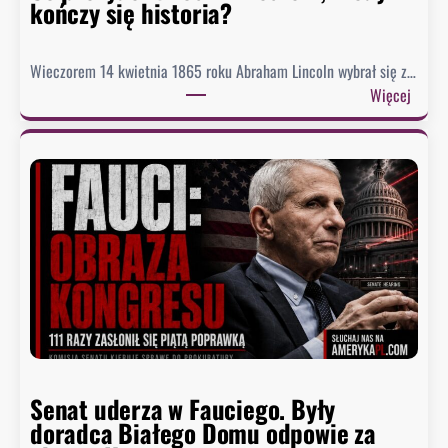
kończy się historia?
i
ą
g
Wieczorem 14 kwietnia 1865 roku Abraham Lincoln wybrał się z…
n
:
Więcej
ę
C
ł
o
o
p
n
r
a
e
j
z
n
y
i
d
ż
e
s
n
z
t
y
n
p
Senat uderza w Fauciego. Były
o
o
doradca Białego Domu odpowie za
s
z