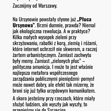
Zacznijmy od Warszawy.
Na Ursynowie powstały słynne już
„Płuca
Ursynowa”
. Brzmi dumnie, prawda? Niemal
jak ekologiczna rewolucja. A w praktyce?
Kilka małych wysepek zieleni przy
skrzyżowaniu, rabatki z korą, ziemią i różami,
które internet ochrzcił nie skwerem, a raczej
żartem urbanistycznym. Zamiast zachwytu
były memy. Zamiast „zielonych płuc” –
polityczna amunicja. I może to jest właśnie
najlepsza metafora współczesnego
zarządzania publicznymi pieniędzmi: pomysł
może nawet dobry, ale efekt tak mizerny, że
broni się już tylko urzędowym komunikatem.
A skoro jesteśmy przy rzeczach, które miały
służyć ludziom, ale wyszły jak wyszły, to
przenieśmy się do Szczecina.