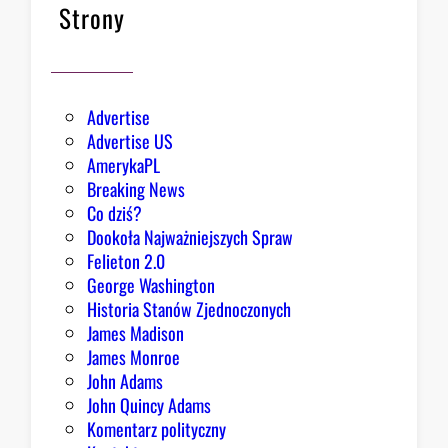
B
Strony
i
a
ł
e
Advertise
g
Advertise US
o
AmerykaPL
D
Breaking News
o
Co dziś?
m
Dookoła Najważniejszych Spraw
u
Felieton 2.0
o
George Washington
d
Historia Stanów Zjednoczonych
p
James Madison
o
James Monroe
w
John Adams
i
John Quincy Adams
e
Komentarz polityczny
z