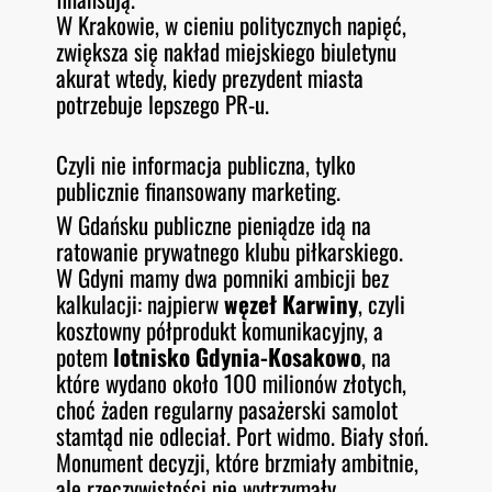
W Krakowie, w cieniu politycznych napięć,
zwiększa się nakład miejskiego biuletynu
akurat wtedy, kiedy prezydent miasta
potrzebuje lepszego PR-u.
Czyli nie informacja publiczna, tylko
publicznie finansowany marketing.
W Gdańsku publiczne pieniądze idą na
ratowanie prywatnego klubu piłkarskiego.
W Gdyni mamy dwa pomniki ambicji bez
kalkulacji: najpierw
węzeł Karwiny
, czyli
kosztowny półprodukt komunikacyjny, a
potem
lotnisko Gdynia-Kosakowo
, na
które wydano około 100 milionów złotych,
choć żaden regularny pasażerski samolot
stamtąd nie odleciał. Port widmo. Biały słoń.
Monument decyzji, które brzmiały ambitnie,
ale rzeczywistości nie wytrzymały.