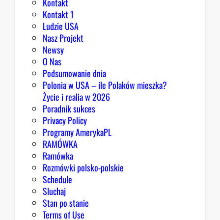
Kontakt
a
Kontakt 1
o
Ludzie USA
b
Nasz Projekt
r
Newsy
a
O Nas
z
Podsumowanie dnia
ę
Polonia w USA – ile Polaków mieszka?
K
Życie i realia w 2026
o
Poradnik sukces
n
Privacy Policy
g
Programy AmerykaPL
r
RAMÓWKA
e
Ramówka
s
Rozmówki polsko-polskie
u
Schedule
Sluchaj
Stan po stanie
Terms of Use