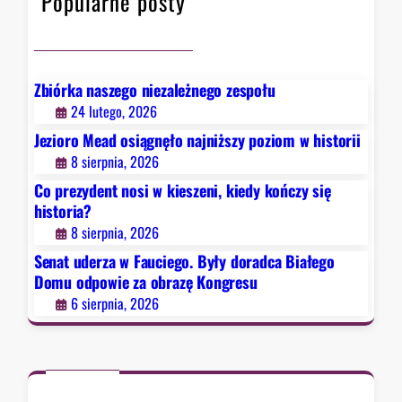
Popularne posty
a
c
u
z
c
y
i
s
e
Zbiórka naszego niezależnego zespołu
i
g
24 lutego, 2026
ę
o
Jezioro Mead osiągnęło najniższy poziom w historii
h
.
8 sierpnia, 2026
i
B
s
Co prezydent nosi w kieszeni, kiedy kończy się
y
t
historia?
ł
o
8 sierpnia, 2026
y
r
d
Senat uderza w Fauciego. Były doradca Białego
i
o
Domu odpowie za obrazę Kongresu
a
r
6 sierpnia, 2026
?
a
d
c
a