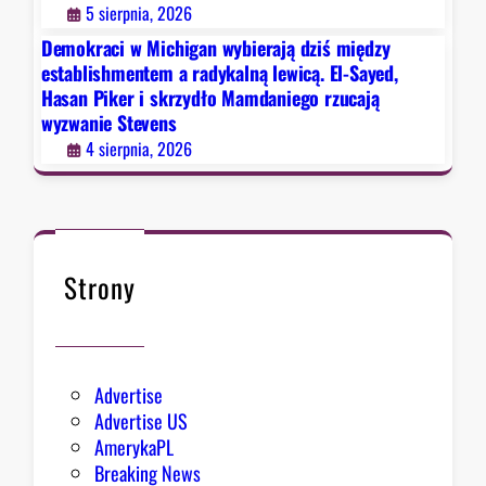
u
5 sierpnia, 2026
a
b
j
Demokraci w Michigan wybierają dziś między
l
ą
establishmentem a radykalną lewicą. El-Sayed,
i
Hasan Piker i skrzydło Mamdaniego rzucają
d
k
wyzwanie Stevens
z
a
4 sierpnia, 2026
i
n
ś
o
m
m
i
m
ę
a
d
Strony
j
z
ą
y
p
e
o
s
Advertise
w
t
Advertise US
o
a
AmerykaPL
d
b
Breaking News
y