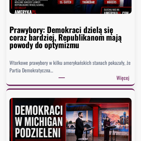
,
k
t
Prawybory: Demokraci dzielą się
ó
coraz bardziej, Republikanom mają
r
powody do optymizmu
y
c
h
Wtorkowe prawybory w kilku amerykańskich stanach pokazały, że
D
Partia Demokratyczna…
e
:
Więcej
t
P
r
r
o
a
i
w
t
y
n
b
i
o
e
r