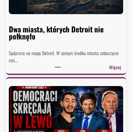
Dwa miasta, których Detroit nie
połknęło
Spójrzcie na mapę Detroit. W samym środku miasta zobaczycie
coś…
:
Więcej
D
w
a
m
i
a
s
t
a