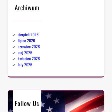
s
Archiwum
a
n
P
i
k
sierpień 2026
e
lipiec 2026
r
czerwiec 2026
i
maj 2026
s
kwiecień 2026
k
luty 2026
r
z
y
d
ł
o
Follow Us
M