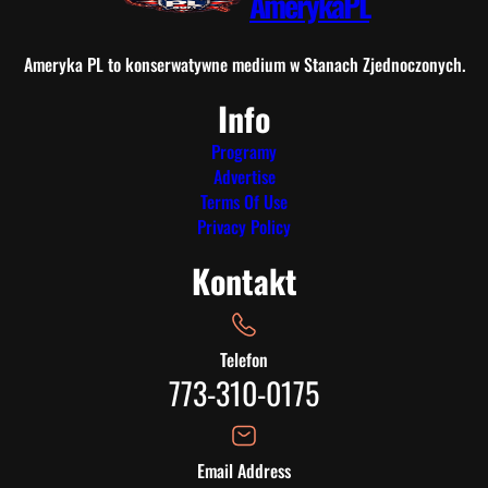
AmerykaPL
w
a
n
Ameryka PL to konserwatywne medium w Stanach Zjednoczonych.
i
Info
e
S
Programy
t
Advertise
e
Terms Of Use
v
Privacy Policy
e
Kontakt
n
s
Telefon
773-310-0175
Email Address