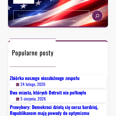
r
ę
a
c
S
c
o
e
i
r
a
w
a
r
M
z
c
i
b
h
c
a
Popularne posty
h
r
i
d
g
z
a
i
n
Zbiórka naszego niezależnego zespołu
e
w
24 lutego, 2026
j
y
Dwa miasta, których Detroit nie połknęło
,
b
5 sierpnia, 2026
R
i
e
Prawybory: Demokraci dzielą się coraz bardziej,
e
p
Republikanom mają powody do optymizmu
r