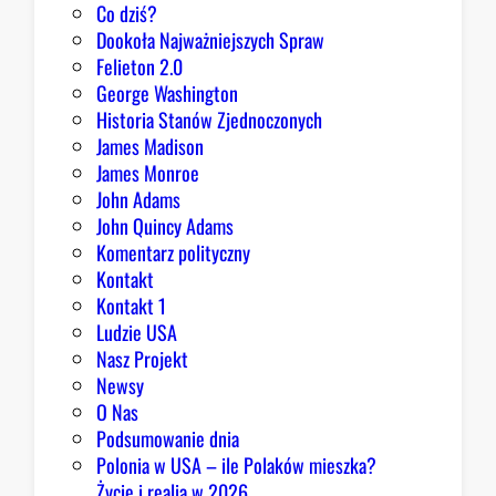
l
Co dziś?
d
i
Dookoła Najważniejszych Spraw
o
s
Felieton 2.0
o
h
George Washington
p
m
Historia Stanów Zjednoczonych
t
e
James Madison
y
n
James Monroe
m
t
John Adams
i
e
John Quincy Adams
z
m
Komentarz polityczny
m
a
Kontakt
u
r
Kontakt 1
a
Ludzie USA
d
Nasz Projekt
y
Newsy
k
O Nas
a
Podsumowanie dnia
l
Polonia w USA – ile Polaków mieszka?
n
Życie i realia w 2026