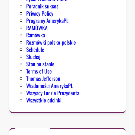
ą
Poradnik sukces
l
Privacy Policy
e
Programy AmerykaPL
w
RAMÓWKA
i
Ramówka
c
Rozmówki polsko-polskie
ą
Schedule
.
Sluchaj
E
Stan po stanie
l
Terms of Use
-
Thomas Jefferson
S
Wiadomości AmerykaPL
a
Wszyscy Ludzie Prezydenta
y
Wszystkie odcinki
e
d
,
H
a