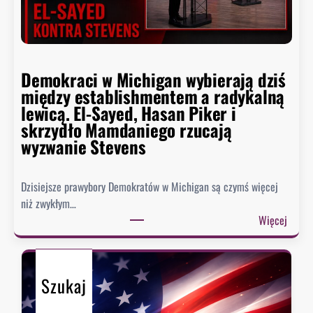
p
y
o
:
ł
D
k
e
n
Demokraci w Michigan wybierają dziś
m
ę
między establishmentem a radykalną
o
ł
lewicą. El-Sayed, Hasan Piker i
k
o
skrzydło Mamdaniego rzucają
r
wyzwanie Stevens
a
c
i
Dzisiejsze prawybory Demokratów w Michigan są czymś więcej
d
niż zwykłym…
z
:
Więcej
i
D
e
e
l
m
ą
Szukaj
o
s
k
i