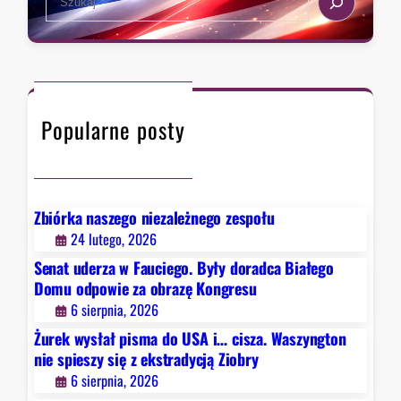
p
z
e
a
o
a
a
,
w
.
r
k
i
W
c
t
e
a
h
ó
z
s
Popularne posty
r
a
z
y
o
y
c
b
n
h
r
g
D
a
Zbiórka naszego niezależnego zespołu
t
e
z
24 lutego, 2026
o
t
ę
Senat uderza w Fauciego. Były doradca Białego
n
r
K
Domu odpowie za obrazę Kongresu
n
o
o
6 sierpnia, 2026
i
i
n
e
Żurek wysłał pisma do USA i… cisza. Waszyngton
t
g
s
nie spieszy się z ekstradycją Ziobry
n
r
p
6 sierpnia, 2026
i
e
i