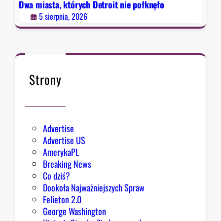
e
Dwa miasta, których Detroit nie połknęło
s
e
p
u
5 sierpnia, 2026
s
o
z
ł
y
k
s
n
i
ę
Strony
ę
ł
z
o
e
k
Advertise
s
Advertise US
t
AmerykaPL
r
Breaking News
a
Co dziś?
d
Dookoła Najważniejszych Spraw
y
Felieton 2.0
c
George Washington
j