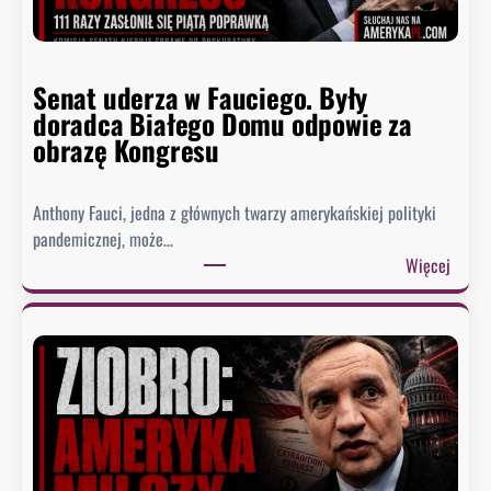
Senat uderza w Fauciego. Były
doradca Białego Domu odpowie za
obrazę Kongresu
Anthony Fauci, jedna z głównych twarzy amerykańskiej polityki
pandemicznej, może…
:
Więcej
S
e
n
a
t
u
d
e