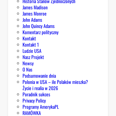
Historia Stanów Zjednoczonych
ą
James Madison
Z
James Monroe
i
John Adams
o
John Quincy Adams
b
Komentarz polityczny
r
Kontakt
y
Kontakt 1
Ludzie USA
Nasz Projekt
Newsy
O Nas
Podsumowanie dnia
Polonia w USA – ile Polaków mieszka?
Życie i realia w 2026
Poradnik sukces
Privacy Policy
Programy AmerykaPL
RAMÓWKA