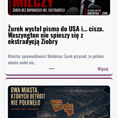
r
z
a
w
Żurek wysłał pisma do USA i… cisza.
F
Waszyngton nie spieszy się z
a
ekstradycją Ziobry
u
c
i
Minister sprawiedliwości Waldemar Żurek przyznał, że polskie
e
władze nadal nie…
g
:
Więcej
o
Ż
.
u
B
r
y
e
ł
k
y
w
d
y
o