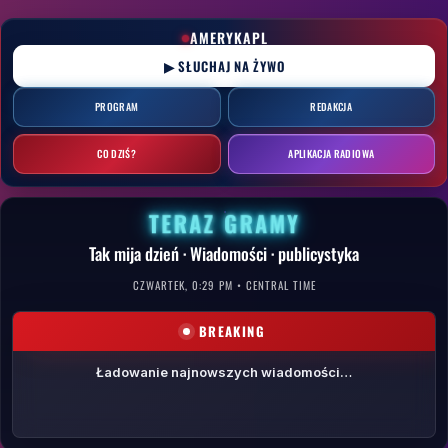
Przejdź
do
AMERYKAPL
treści
▶ SŁUCHAJ NA ŻYWO
PROGRAM
REDAKCJA
CO DZIŚ?
APLIKACJA RADIOWA
TERAZ GRAMY
Tak mija dzień · Wiadomości · publicystyka
CZWARTEK, 0:29 PM • CENTRAL TIME
BREAKING
Ładowanie najnowszych wiadomości…