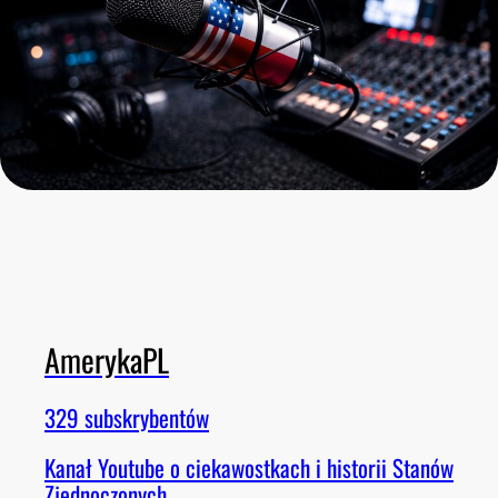
AmerykaPL
329 subskrybentów
Kanał Youtube o ciekawostkach i historii Stanów
Zjednoczonych.