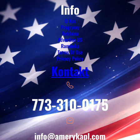
Info
O Nas
Programy
Reklama
Advertise US
Ramówka
Terms Of Use
Privacy Policy
Kontakt
773-310-0175
info@amerykapl.com