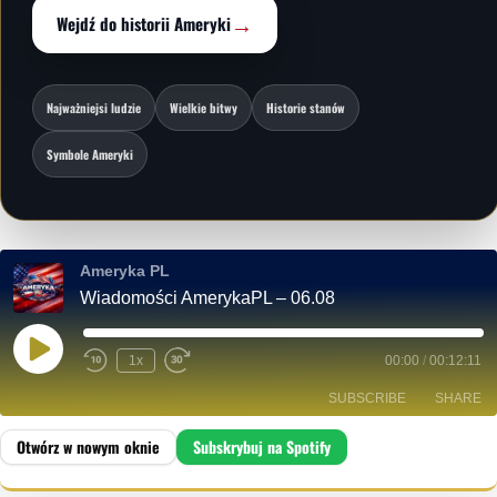
→
Wejdź do historii Ameryki
Najważniejsi ludzie
Wielkie bitwy
Historie stanów
Symbole Ameryki
Ameryka PL
Wiadomości AmerykaPL – 06.08
P
1x
00:00
/
00:12:11
L
A
SUBSCRIBE
SHARE
Y
E
P
I
SHARE
Spotify
S
O