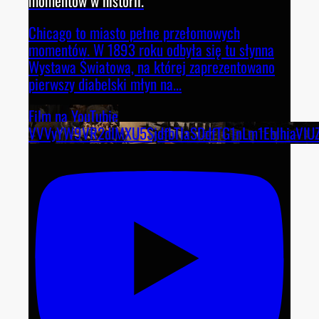
momentów w historii.
Chicago to miasto pełne przełomowych
momentów. W 1893 roku odbyła się tu słynna
Wystawa Światowa, na której zaprezentowano
pierwszy diabelski młyn na
...
Film na YouTubie
VVVyYW9VR2dlMXU5SjdfbTlaSDdfTG1nLm1EblhiaVlU