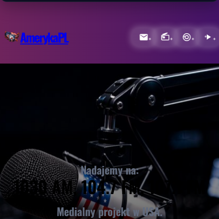
AmerykaPL
Nadajemy na:
1030 AM, 104.7 FM, 107.1 FM
Medialny projekt w USA.