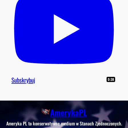
Subskrybuj
0:38
AmerykaPL
Ameryka PL to konserwatywne medium w Stanach Zjednoczonych.