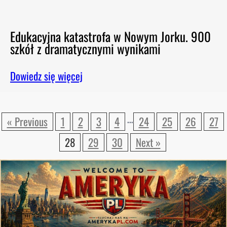
Edukacyjna katastrofa w Nowym Jorku. 900
szkół z dramatycznymi wynikami
Dowiedz się więcej
…
« Previous
1
2
3
4
24
25
26
27
28
29
30
Next »