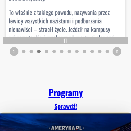
To właśnie z takiego powodu, nazywania przez
lewicę wszystkich nazistami i podburzania
nienawiści – stracił życie. Jeździł na kampusy
uniwersyteckie i przekonywał prostymi słowami
młodych ludzi, o tym, co dzieję się w Stanach
Zjednoczonych. Ale jak nie ma się argumentów do
rozmów to sięga się po przemoc.
3 hours ago
Programy
View on Facebook
·
Share
Sprawdź!
9