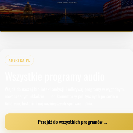
35
0
AMERYKA PL
Wszystkie programy audio
Wejdź do naszej biblioteki audycji i odkrywaj programy w wygodnym,
nowoczesnym układzie — od komentarzy politycznych po serie o
Ameryce, historii i najważniejszych sprawach dnia.
→
Przejdź do wszystkich programów