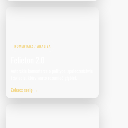
KOMENTARZ / ANALIZA
Felieton 2.0
Autorskie komentarze o polityce, społeczeństwie
i świecie, który warto rozumieć głębiej.
Zobacz serię →