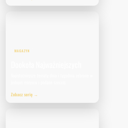
MAGAZYN
Dookoła Najważniejszych
Najistotniejsze tematy dnia i tygodnia zebrane w
jednym miejscu i podane szerzej.
Zobacz serię →