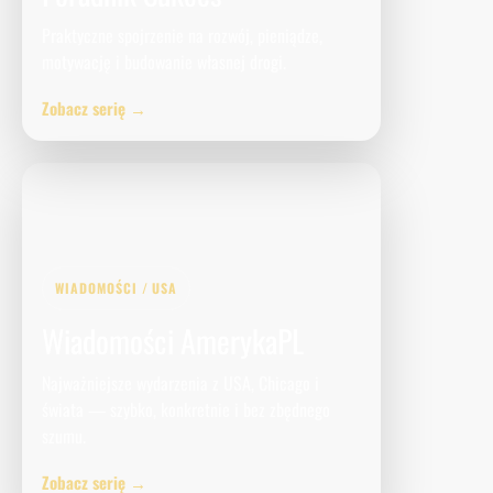
Praktyczne spojrzenie na rozwój, pieniądze,
motywację i budowanie własnej drogi.
Zobacz serię →
WIADOMOŚCI / USA
Wiadomości AmerykaPL
Najważniejsze wydarzenia z USA, Chicago i
świata — szybko, konkretnie i bez zbędnego
szumu.
Zobacz serię →