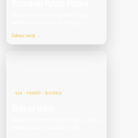
Rozmówki Polsko-Polskie
Tematy bliskie Polonii, codzienność, język,
kultura i rozmowy o tym, co nas łączy.
Zobacz serię →
USA / PODRÓŻ / HISTORIA
Stan po stanie
Podróż przez Amerykę stan po stanie — historia,
symbole, kultura i najciekawsze fakty.