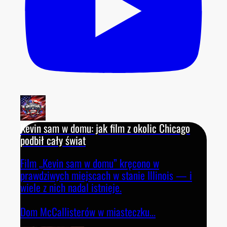
Kevin sam w domu: jak film z okolic Chicago
podbił cały świat
Film „Kevin sam w domu” kręcono w
prawdziwych miejscach w stanie Illinois — i
wiele z nich nadal istnieje.
Dom McCallisterów w miasteczku
...