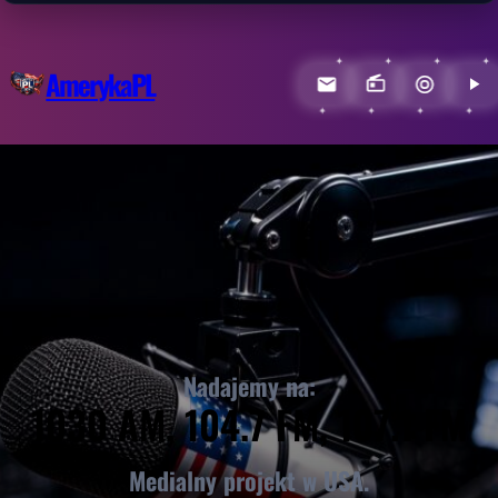
AmerykaPL
Nadajemy na:
1030 AM, 104.7 FM, 107.1 FM
Medialny projekt w USA.