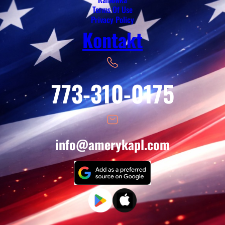
Terms Of Use
Privacy Policy
Kontakt
773-310-0175
info@amerykapl.com