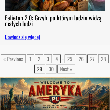
Felieton 2.0: Grzyb, po którym ludzie widzą
małych ludzi
Dowiedz się więcej
…
« Previous
1
2
3
4
25
26
27
28
29
30
Next »