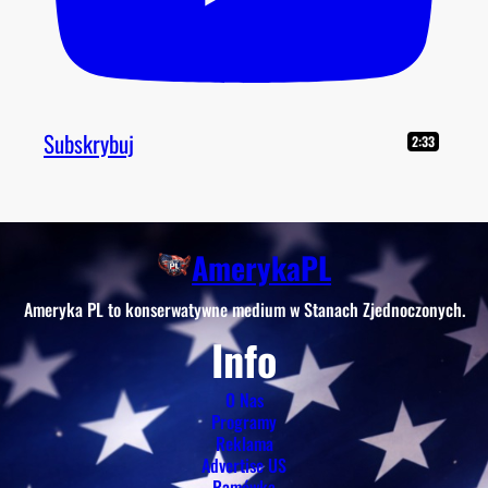
Subskrybuj
2:33
AmerykaPL
Ameryka PL to konserwatywne medium w Stanach Zjednoczonych.
Info
O Nas
Programy
Reklama
Advertise US
Ramówka