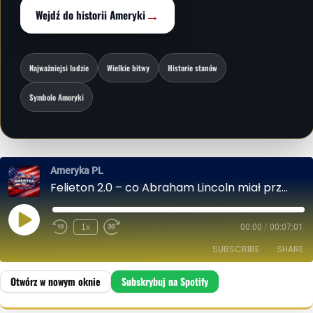
→
Wejdź do historii Ameryki
Najważniejsi ludzie
Wielkie bitwy
Historie stanów
Symbole Ameryki
Ameryka PL
Felieton 2.0 – co Abraham Lincoln miał przy sobie gdy został zastrzelony
P
1x
00:00
/
00:07:01
L
A
SUBSCRIBE
SHARE
Y
E
P
I
SHARE
Spotify
S
O