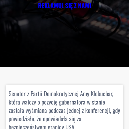
REKLAMUJ SIĘ Z NAMI
okratycznej Amy Klobuchar,
Druga bramka dla Chicag
ę gubernatora w stanie
Gutman.
zas jednej z konferencji, gdy
1 day ago
adała się za
nicy USA.