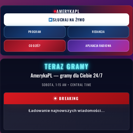
Przejdź
do
AMERYKAPL
treści
SŁUCHAJ NA ŻYWO
PROGRAM
REDAKCJA
CO DZIŚ?
APLIKACJA RADIOWA
TERAZ GRAMY
AmerykaPL — gramy dla Ciebie 24/7
SOBOTA, 1:15 AM • CENTRAL TIME
BREAKING
Ładowanie najnowszych wiadomości…