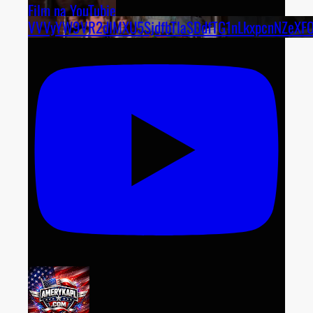
Film na YouTubie
VVVyYW9VR2dlMXU5SjdfbTlaSDdfTG1nLkxpcnNZeXF