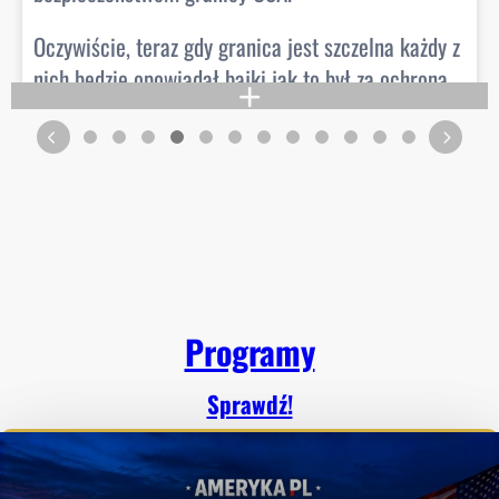
 granica jest szczelna każdy z
 bajki jak to był za ochroną
tia za rządów Bidena niszczyła
1
 na granicy.
108
1
View on Facebook
·
Share
Programy
Sprawdź!