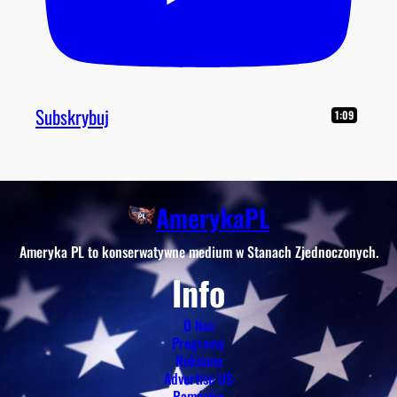
Subskrybuj
1:09
AmerykaPL
Ameryka PL to konserwatywne medium w Stanach Zjednoczonych.
Info
O Nas
Programy
Reklama
Advertise US
Ramówka