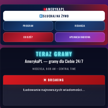
Przejdź
do
AMERYKAPL
treści
SŁUCHAJ NA ŻYWO
PROGRAM
REDAKCJA
CO DZIŚ?
APLIKACJA RADIOWA
TERAZ GRAMY
AmerykaPL — gramy dla Ciebie 24/7
NIEDZIELA, 8:08 AM • CENTRAL TIME
BREAKING
Ładowanie najnowszych wiadomości…