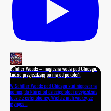
Schiller Woods – magiczna woda pod Chicago.
Ludzie przyjeżdżają po nią od pokoleń.
W Schiller Woods pod Chicago stoi niepozorna
pompa, do której od dziesięcioleci przyjeżdżają
ludzie z całej okolicy. Wielu z nich wierzy, że
płynąca
...