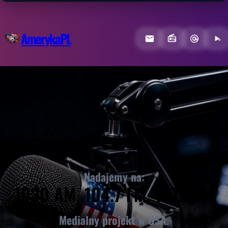
AmerykaPL
Nadajemy na:
1030 AM, 104.7 FM, 107.1 FM
Medialny projekt w USA.