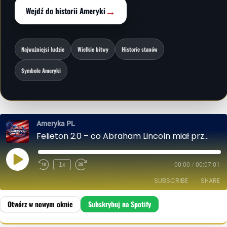
→
Wejdź do historii Ameryki
Najważniejsi ludzie
Wielkie bitwy
Historie stanów
Symbole Ameryki
Ameryka PL
Felieton 2.0 – co Abraham Lincoln miał przy sobie gdy został zastrzelony
P
1x
00:00
/
00:07:01
L
A
SUBSCRIBE
SHARE
Y
E
P
I
SHARE
Spotify
S
O