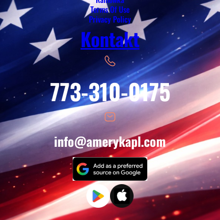
Terms Of Use
Privacy Policy
Kontakt
773-310-0175
info@amerykapl.com