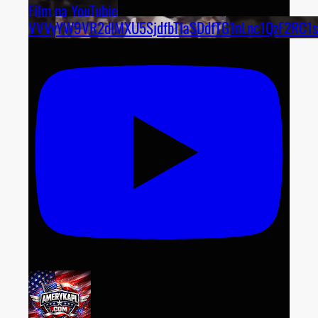
Film na YouTubie
VVVyYW9VR2dlMXU5SjdfbTlaSDdfTG1nLnc1QzF2RC1s