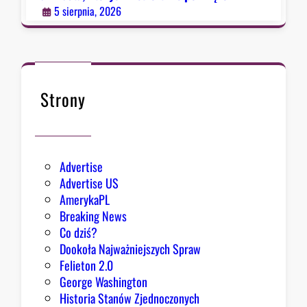
e
p
u
5 sierpnia, 2026
s
o
z
ł
y
k
s
n
i
ę
Strony
ę
ł
z
o
e
k
Advertise
s
Advertise US
t
AmerykaPL
r
Breaking News
a
Co dziś?
d
Dookoła Najważniejszych Spraw
y
Felieton 2.0
c
George Washington
j
Historia Stanów Zjednoczonych
ą