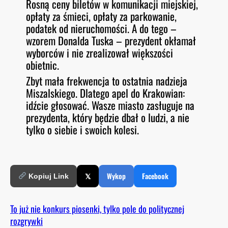
Rosną ceny biletów w komunikacji miejskiej,
opłaty za śmieci, opłaty za parkowanie,
podatek od nieruchomości. A do tego –
wzorem Donalda Tuska – prezydent okłamał
wyborców i nie zrealizował większości
obietnic.
Zbyt mała frekwencja to ostatnia nadzieja
Miszalskiego. Dlatego apel do Krakowian:
idźcie głosować. Wasze miasto zasługuje na
prezydenta, który będzie dbał o ludzi, a nie
tylko o siebie i swoich kolesi.
𝕏
Wykop
Facebook
Kopiuj Link
To już nie konkurs piosenki, tylko pole do politycznej
rozgrywki