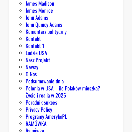
James Madison
Z
James Monroe
i
John Adams
o
John Quincy Adams
b
Komentarz polityczny
r
Kontakt
y
Kontakt 1
Ludzie USA
Nasz Projekt
Newsy
O Nas
Podsumowanie dnia
Polonia w USA – ile Polaków mieszka?
Życie i realia w 2026
Poradnik sukces
Privacy Policy
Programy AmerykaPL
RAMÓWKA
Ramówka