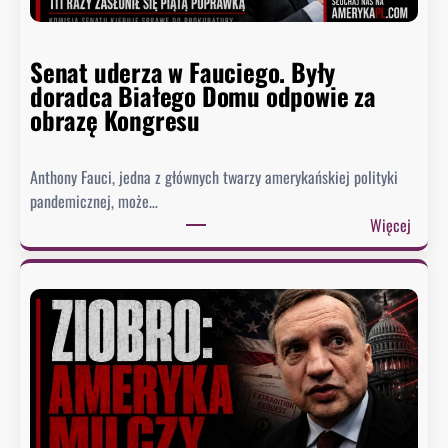
Senat uderza w Fauciego. Były
doradca Białego Domu odpowie za
obrazę Kongresu
Anthony Fauci, jedna z głównych twarzy amerykańskiej polityki
pandemicznej, może…
:
Więcej
S
e
n
a
t
u
d
e
r