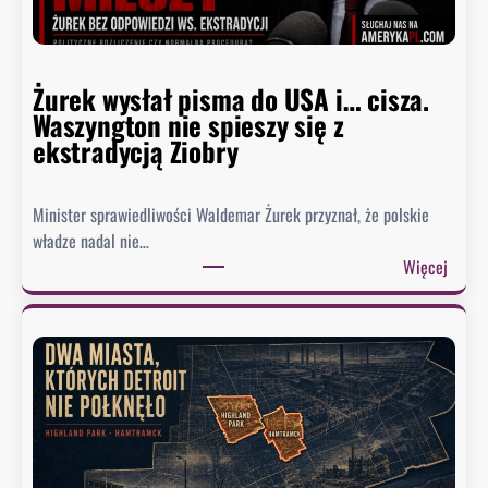
z
a
w
Żurek wysłał pisma do USA i… cisza.
F
Waszyngton nie spieszy się z
a
ekstradycją Ziobry
u
c
i
Minister sprawiedliwości Waldemar Żurek przyznał, że polskie
e
władze nadal nie…
g
:
Więcej
o
Ż
.
u
B
r
y
e
ł
k
y
w
d
y
o
s