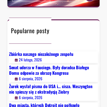
a
o
a
a
,
w
.
r
k
i
W
c
t
e
a
h
ó
z
s
Popularne posty
r
a
z
y
o
y
c
b
n
h
r
g
D
a
Zbiórka naszego niezależnego zespołu
t
e
z
24 lutego, 2026
o
t
ę
Senat uderza w Fauciego. Były doradca Białego
n
r
K
Domu odpowie za obrazę Kongresu
n
o
o
6 sierpnia, 2026
i
i
n
e
Żurek wysłał pisma do USA i… cisza. Waszyngton
t
g
s
nie spieszy się z ekstradycją Ziobry
n
r
p
6 sierpnia, 2026
i
e
i
e
Dwa miasta, których Detroit nie połknęło
s