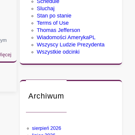
Schedule
Sluchaj
Stan po stanie
Terms of Use
Thomas Jefferson
Wiadomości AmerykaPL
mym
Wszyscy Ludzie Prezydenta
Wszystkie odcinki
:
ięcej
D
w
a
m
i
Archiwum
a
s
t
a
,
sierpień 2026
k