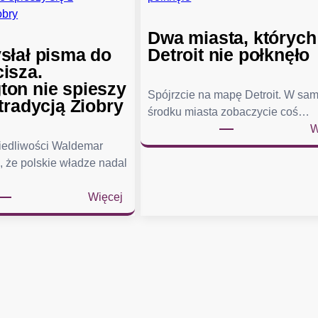
Dwa miasta, których
słał pisma do
Detroit nie połknęło
isza.
on nie spieszy
Spójrzcie na mapę Detroit. W sa
tradycją Ziobry
środku miasta zobaczycie coś…
W
wiedliwości Waldemar
, że polskie władze nadal
:
Więcej
Ż
u
r
e
k
w
y