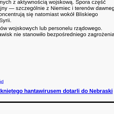
nych z aktywnością wojskową. Spora część
jny — szczególnie z Niemiec i terenów dawne
ncentrują się natomiast wokół Bliskiego
yrii.
otów wojskowych lub personelu rządowego.
wisk nie stanowiło bezpośredniego zagrożenia
ód
kniętego hantawirusem dotarli do Nebraski