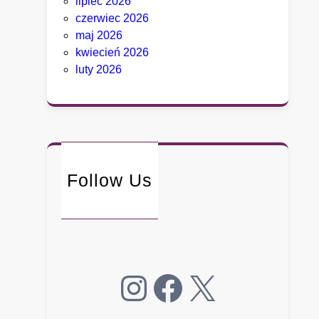
lipiec 2026
t
czerwiec 2026
ó
maj 2026
r
kwiecień 2026
y
luty 2026
c
h
D
e
t
r
Follow Us
o
i
t
n
i
e
Instagram
Facebook
X
p
o