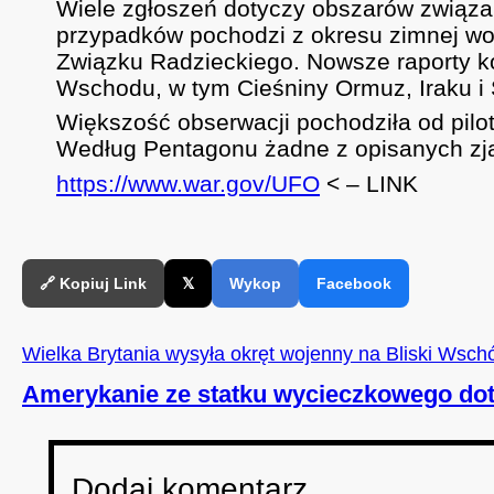
Wiele zgłoszeń dotyczy obszarów związa
przypadków pochodzi z okresu zimnej wo
Związku Radzieckiego. Nowsze raporty ko
Wschodu, w tym Cieśniny Ormuz, Iraku i S
Większość obserwacji pochodziła od pil
Według Pentagonu żadne z opisanych zja
https://www.war.gov/UFO
< – LINK
🔗 Kopiuj Link
𝕏
Wykop
Facebook
Wielka Brytania wysyła okręt wojenny na Bliski Wsch
Amerykanie ze statku wycieczkowego dot
Dodaj komentarz