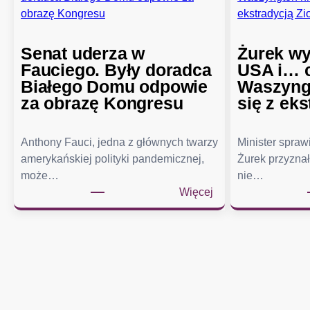
Senat uderza w
Żurek wy
Fauciego. Były doradca
USA i… c
Białego Domu odpowie
Waszyngt
za obrazę Kongresu
się z eks
Anthony Fauci, jedna z głównych twarzy
Minister spra
amerykańskiej polityki pandemicznej,
Żurek przyznał
może…
nie…
:
Więcej
S
e
n
a
t
u
d