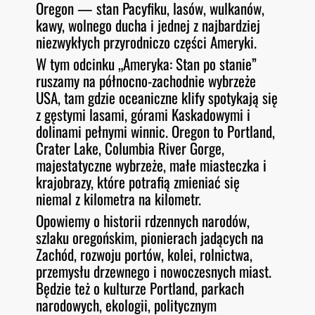
Oregon — stan Pacyfiku, lasów, wulkanów,
O
RSS FEED
kawy, wolnego ducha i jednej z najbardziej
LINK
D
E
niezwykłych przyrodniczo części Ameryki.
EMBED
W tym odcinku „Ameryka: Stan po stanie”
ruszamy na północno-zachodnie wybrzeże
USA, tam gdzie oceaniczne klify spotykają się
z gęstymi lasami, górami Kaskadowymi i
dolinami pełnymi winnic. Oregon to Portland,
Crater Lake, Columbia River Gorge,
majestatyczne wybrzeże, małe miasteczka i
krajobrazy, które potrafią zmieniać się
niemal z kilometra na kilometr.
Opowiemy o historii rdzennych narodów,
szlaku oregońskim, pionierach jadących na
Zachód, rozwoju portów, kolei, rolnictwa,
przemysłu drzewnego i nowoczesnych miast.
Będzie też o kulturze Portland, parkach
narodowych, ekologii, politycznym