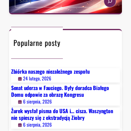
t
s
e
a
t
a
,
r
r
k
a
c
t
d
h
ó
y
Popularne posty
r
c
y
j
c
ą
h
Z
D
Zbiórka naszego niezależnego zespołu
i
e
24 lutego, 2026
o
t
b
Senat uderza w Fauciego. Były doradca Białego
r
r
Domu odpowie za obrazę Kongresu
o
y
6 sierpnia, 2026
i
Żurek wysłał pisma do USA i… cisza. Waszyngton
t
nie spieszy się z ekstradycją Ziobry
n
6 sierpnia, 2026
i