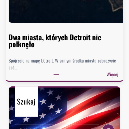
t
o
n
n
i
e
Dwa miasta, których Detroit nie
s
połknęło
p
i
Spójrzcie na mapę Detroit. W samym środku miasta zobaczycie
e
coś…
s
:
Więcej
z
D
y
w
s
a
i
Szukaj
m
ę
i
z
a
e
s
k
S