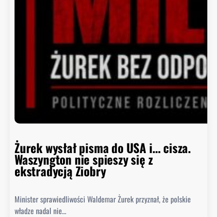
d
c
a
B
i
a
ł
e
g
o
D
o
m
Żurek wysłał pisma do USA i… cisza.
u
Waszyngton nie spieszy się z
o
ekstradycją Ziobry
d
p
Minister sprawiedliwości Waldemar Żurek przyznał, że polskie
o
władze nadal nie…
w