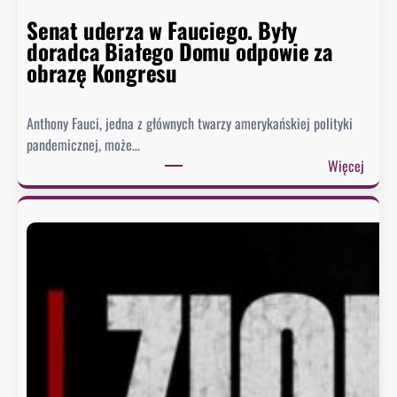
Senat uderza w Fauciego. Były
doradca Białego Domu odpowie za
obrazę Kongresu
Anthony Fauci, jedna z głównych twarzy amerykańskiej polityki
pandemicznej, może…
:
Więcej
S
e
n
a
t
u
d
e
r
z