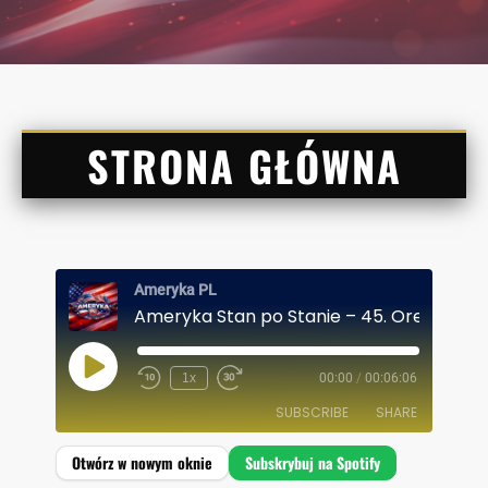
STRONA GŁÓWNA
Ameryka PL
Ameryka Stan po Stanie – 45. Oregon
P
1x
00:00
/
00:06:06
L
A
SUBSCRIBE
SHARE
Y
E
P
I
SHARE
Spotify
S