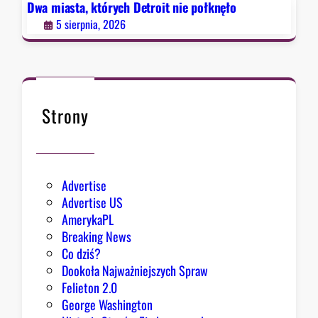
e
Dwa miasta, których Detroit nie połknęło
p
5 sierpnia, 2026
o
ł
k
n
ę
Strony
ł
o
Advertise
Advertise US
AmerykaPL
Breaking News
Co dziś?
Dookoła Najważniejszych Spraw
Felieton 2.0
George Washington