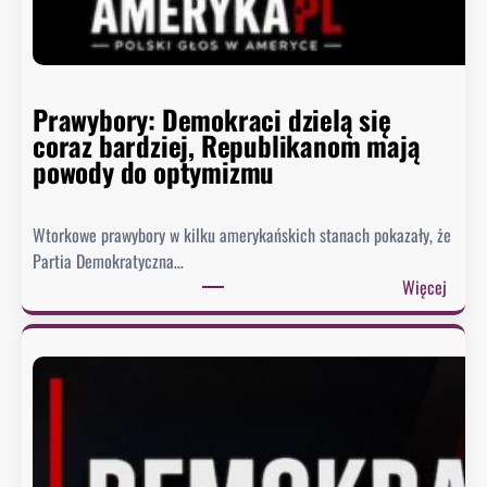
k
n
ę
ł
o
Prawybory: Demokraci dzielą się
coraz bardziej, Republikanom mają
powody do optymizmu
Wtorkowe prawybory w kilku amerykańskich stanach pokazały, że
Partia Demokratyczna…
:
Więcej
P
r
a
w
y
b
o