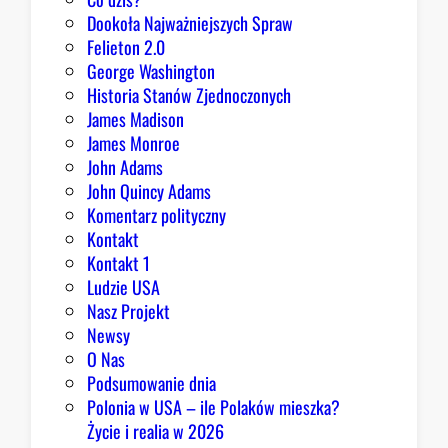
i
Dookoła Najważniejszych Spraw
s
Felieton 2.0
h
George Washington
m
Historia Stanów Zjednoczonych
e
James Madison
n
James Monroe
t
John Adams
e
John Quincy Adams
m
Komentarz polityczny
a
Kontakt
r
Kontakt 1
a
Ludzie USA
d
Nasz Projekt
y
Newsy
k
O Nas
a
Podsumowanie dnia
l
Polonia w USA – ile Polaków mieszka?
n
Życie i realia w 2026
ą