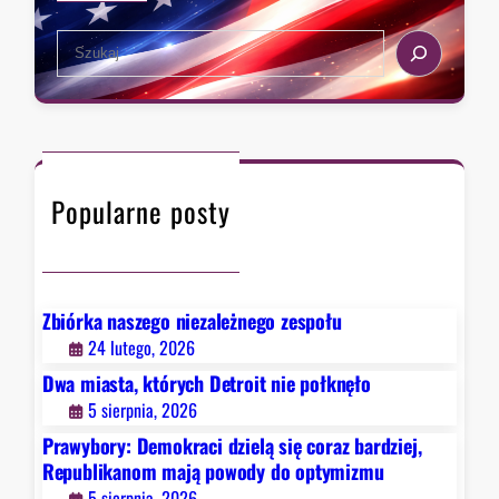
a
u
S
c
b
e
i
l
a
w
i
r
M
k
c
i
a
h
c
n
Popularne posty
h
o
i
m
g
m
a
a
n
j
Zbiórka naszego niezależnego zespołu
w
ą
24 lutego, 2026
y
p
Dwa miasta, których Detroit nie połknęło
b
o
5 sierpnia, 2026
i
w
Prawybory: Demokraci dzielą się coraz bardziej,
e
o
Republikanom mają powody do optymizmu
r
d
5 sierpnia, 2026