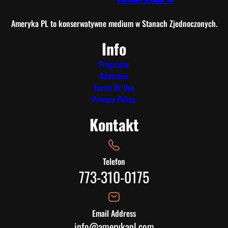
a
n
Ameryka PL to konserwatywne medium w Stanach Zjednoczonych.
i
Info
e
S
Programy
t
Advertise
e
Terms Of Use
v
Privacy Policy
e
Kontakt
n
s
Telefon
773-310-0175
Email Address
info@amerykapl.com