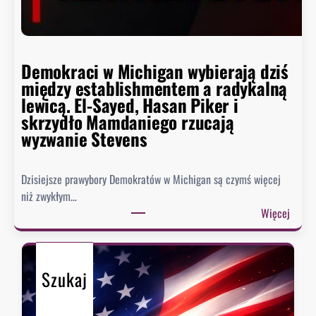
i
ę
c
o
Demokraci w Michigan wybierają dziś
r
między establishmentem a radykalną
a
lewicą. El-Sayed, Hasan Piker i
z
skrzydło Mamdaniego rzucają
b
wyzwanie Stevens
a
r
Dzisiejsze prawybory Demokratów w Michigan są czymś więcej
d
niż zwykłym…
z
:
Więcej
i
D
e
e
j
m
,
Szukaj
o
R
k
e
r
p