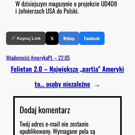
W dzisiejszym magazynie o projekcie UD408
O
RSS FEED
i żołnierzach USA do Polski.
LINK
D
E
EMBED
𝕏
Wykop
Facebook
Kopiuj Link
Wiadomości AmerykaPL – 22.05
Felieton 2.0 – Największa „partia” Ameryki
to… osoby niezależne
→
Dodaj komentarz
Twój adres e-mail nie zostanie
opublikowany.
Wymagane pola są