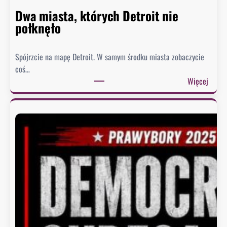
Dwa miasta, których Detroit nie
połknęło
Spójrzcie na mapę Detroit. W samym środku miasta zobaczycie
coś…
:
Więcej
D
w
a
m
i
a
s
t
a
,
k
t