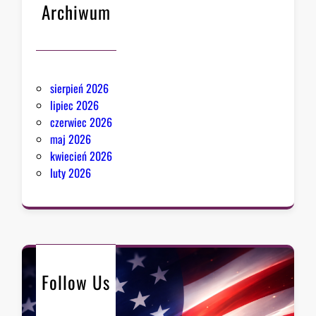
s
Archiwum
a
n
P
i
k
sierpień 2026
e
lipiec 2026
r
czerwiec 2026
i
maj 2026
s
kwiecień 2026
k
luty 2026
r
z
y
d
ł
o
Follow Us
M
a