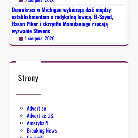
a
y
j
Demokraci w Michigan wybierają dziś między
d
ą
establishmentem a radykalną lewicą. El-Sayed,
o
Hasan Piker i skrzydło Mamdaniego rzucają
d
o
wyzwanie Stevens
z
p
4 sierpnia, 2026
i
t
ś
y
m
m
i
i
ę
z
d
Strony
m
z
u
y
e
s
Advertise
t
Advertise US
a
AmerykaPL
b
Breaking News
l
Co dziś?