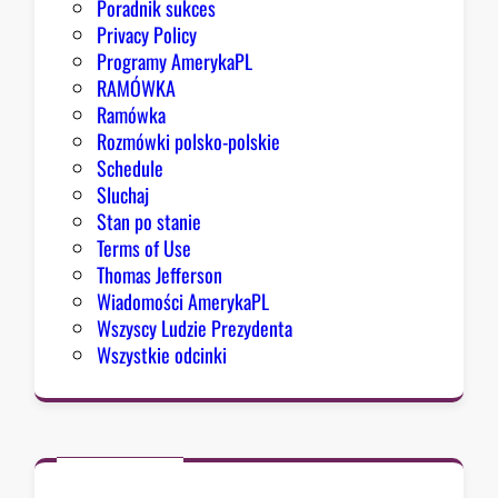
Poradnik sukces
l
Privacy Policy
e
Programy AmerykaPL
w
RAMÓWKA
i
Ramówka
c
Rozmówki polsko-polskie
ą
Schedule
.
Sluchaj
E
Stan po stanie
l
Terms of Use
-
Thomas Jefferson
S
Wiadomości AmerykaPL
a
Wszyscy Ludzie Prezydenta
y
Wszystkie odcinki
e
d
,
H
a