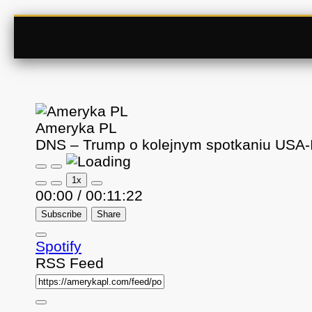
Ameryka PL
DNS – Trump o kolejnym spotkaniu USA-Ir
P
P
1x
l
a
a
u
00:00
/
00:11:22
y
s
E
e
Subscribe
Share
p
E
i
p
Spotify
s
i
o
s
RSS Feed
d
o
e
d
e