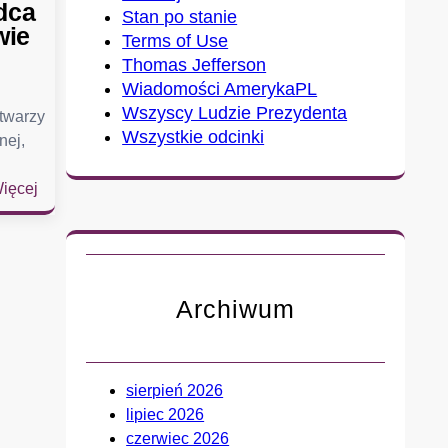
dca
Stan po stanie
wie
Terms of Use
Thomas Jefferson
Wiadomości AmerykaPL
Wszyscy Ludzie Prezydenta
 twarzy
Wszystkie odcinki
nej,
:
ięcej
S
e
n
a
Archiwum
t
u
d
e
sierpień 2026
r
lipiec 2026
z
czerwiec 2026