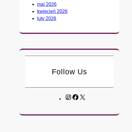
a
maj 2026
w
kwiecień 2026
F
luty 2026
a
u
c
i
e
g
o
Follow Us
.
B
y
ł
I
F
X
y
n
a
d
s
c
o
t
e
r
a
b
a