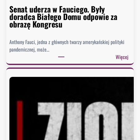
Senat uderza w Fauciego. Były
doradca Białego Domu odpowie za
obrazę Kongresu
Anthony Fauci, jedna z głównych twarzy amerykańskiej polityki
pandemicznej, może…
:
Więcej
S
e
n
a
t
u
d
e
r
z
a