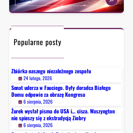
s
e
a
t
a
,
r
r
k
a
c
t
d
h
ó
y
Popularne posty
r
c
y
j
c
ą
h
Z
D
Zbiórka naszego niezależnego zespołu
i
e
24 lutego, 2026
o
t
b
Senat uderza w Fauciego. Były doradca Białego
r
r
Domu odpowie za obrazę Kongresu
o
y
6 sierpnia, 2026
i
Żurek wysłał pisma do USA i… cisza. Waszyngton
t
nie spieszy się z ekstradycją Ziobry
n
6 sierpnia, 2026
i