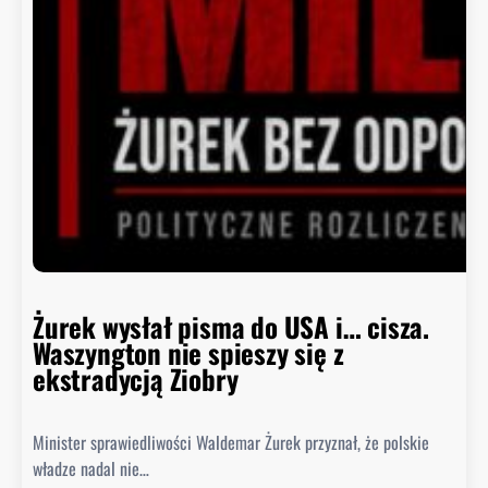
d
c
a
B
i
a
ł
e
g
o
D
o
m
Żurek wysłał pisma do USA i… cisza.
u
Waszyngton nie spieszy się z
o
ekstradycją Ziobry
d
p
Minister sprawiedliwości Waldemar Żurek przyznał, że polskie
o
władze nadal nie…
w