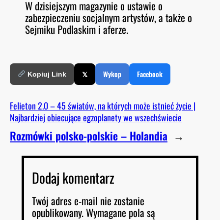
W dzisiejszym magazynie o ustawie o
O
RSS FEED
zabezpieczeniu socjalnym artystów, a także o
LINK
D
E
Sejmiku Podlaskim i aferze.
EMBED
𝕏
Wykop
Facebook
Kopiuj Link
Felieton 2.0 – 45 światów, na których może istnieć życie |
Najbardziej obiecujące egzoplanety we wszechświecie
Rozmówki polsko-polskie – Holandia
→
Dodaj komentarz
Twój adres e-mail nie zostanie
opublikowany.
Wymagane pola są