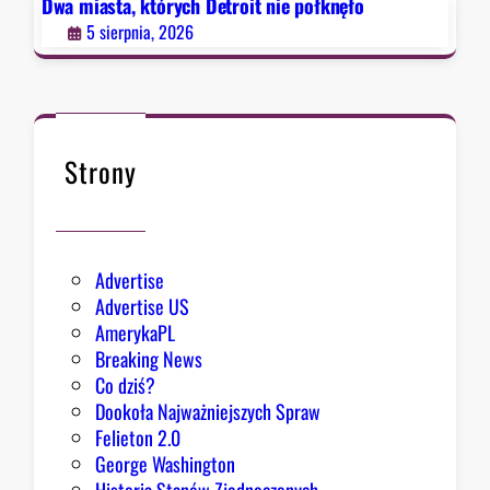
e
Dwa miasta, których Detroit nie połknęło
p
5 sierpnia, 2026
o
ł
k
n
ę
Strony
ł
o
Advertise
Advertise US
AmerykaPL
Breaking News
Co dziś?
Dookoła Najważniejszych Spraw
Felieton 2.0
George Washington