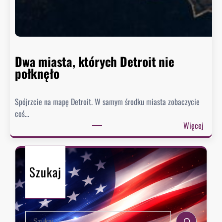
o
n
n
i
e
Dwa miasta, których Detroit nie
s
połknęło
p
i
Spójrzcie na mapę Detroit. W samym środku miasta zobaczycie
e
coś…
s
:
Więcej
z
D
y
w
s
a
i
Szukaj
m
ę
i
z
a
e
s
k
S
t