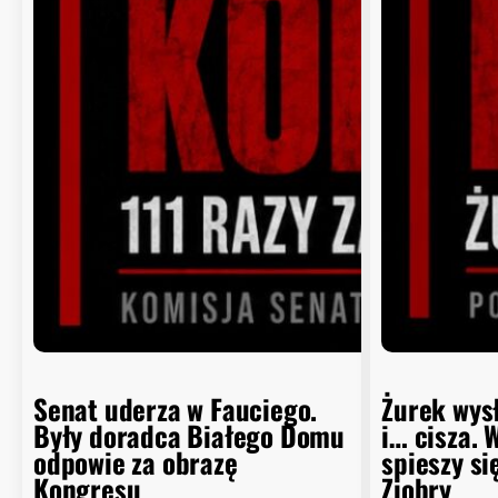
Senat uderza w Fauciego.
Żurek wys
Były doradca Białego Domu
i… cisza. 
odpowie za obrazę
spieszy si
Kongresu
Ziobry