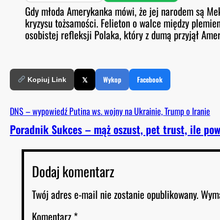
SHARE
Spotify
S
Gdy młoda Amerykanka mówi, że jej narodem są Meks
O
D
kryzysu tożsamości. Felieton o walce między plemie
RSS FEED
LINK
E
osobistej refleksji Polaka, który z dumą przyjął Ame
EMBED
𝕏
Wykop
Facebook
Kopiuj Link
DNS – wypowiedź Putina ws. wojny na Ukrainie, Trump o Iranie
Poradnik Sukces – mąż oszust, pet trust, ile po
Dodaj komentarz
Twój adres e-mail nie zostanie opublikowany.
Wyma
Komentarz
*