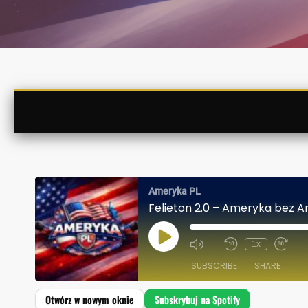
Ameryka PL
Felieton 2.0 – Ameryka bez 
P
1x
L
A
SUBSCRIBE
SHARE
Y
E
P
I