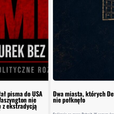
łał pisma do USA
Dwa miasta, których De
Waszyngton nie
nie połknęło
ę z ekstradycją