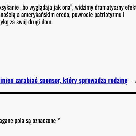
ykanie „bo wyglądają jak ona”, widzimy dramatyczny efek
nnością a amerykańskim credo, powrocie patriotyzmu i
rykę za swój drugi dom.
winien zarabiać sponsor, który sprowadza rodzinę
gane pola są oznaczone
*