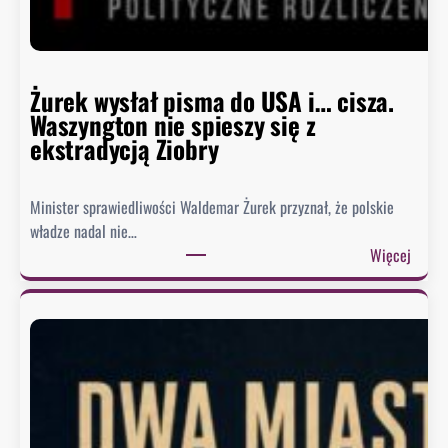
o
D
o
m
Żurek wysłał pisma do USA i… cisza.
u
Waszyngton nie spieszy się z
o
ekstradycją Ziobry
d
p
Minister sprawiedliwości Waldemar Żurek przyznał, że polskie
o
władze nadal nie…
w
:
Więcej
i
Ż
e
u
z
r
a
e
o
k
b
w
r
y
a
s