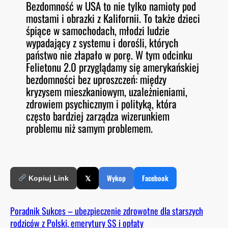
Bezdomność w USA to nie tylko namioty pod
O
RSS FEED
mostami i obrazki z Kalifornii. To także dzieci
LINK
D
E
śpiące w samochodach, młodzi ludzie
EMBED
wypadający z systemu i dorośli, których
państwo nie złapało w porę. W tym odcinku
Felietonu 2.0 przyglądamy się amerykańskiej
bezdomności bez uproszczeń: między
kryzysem mieszkaniowym, uzależnieniami,
zdrowiem psychicznym i polityką, która
często bardziej zarządza wizerunkiem
problemu niż samym problemem.
𝕏
Wykop
Facebook
Kopiuj Link
Poradnik Sukces – ubezpieczenie zdrowotne dla starszych
rodziców z Polski, emerytury SS i opłaty