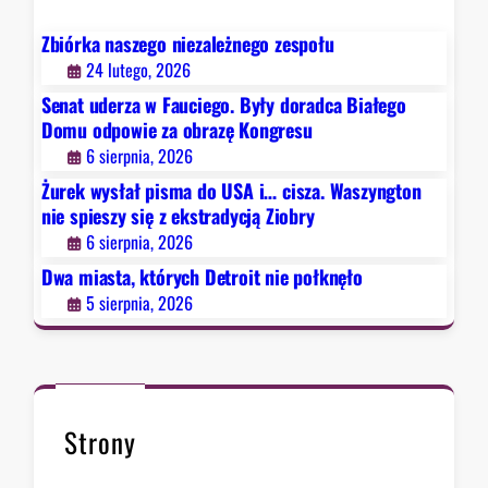
h
Z
D
Zbiórka naszego niezależnego zespołu
i
e
24 lutego, 2026
o
t
b
Senat uderza w Fauciego. Były doradca Białego
r
r
Domu odpowie za obrazę Kongresu
o
y
6 sierpnia, 2026
i
Żurek wysłał pisma do USA i… cisza. Waszyngton
t
nie spieszy się z ekstradycją Ziobry
n
6 sierpnia, 2026
i
e
Dwa miasta, których Detroit nie połknęło
p
5 sierpnia, 2026
o
ł
k
n
ę
Strony
ł
o