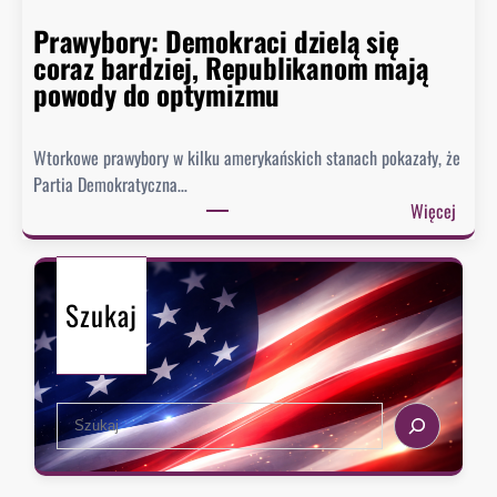
ł
o
Prawybory: Demokraci dzielą się
coraz bardziej, Republikanom mają
powody do optymizmu
Wtorkowe prawybory w kilku amerykańskich stanach pokazały, że
Partia Demokratyczna…
:
Więcej
P
r
a
Szukaj
w
y
b
o
S
r
e
y
a
:
r