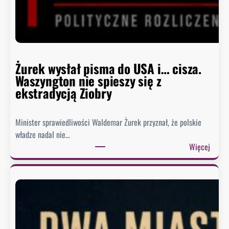
Żurek wysłał pisma do USA i… cisza.
Waszyngton nie spieszy się z
ekstradycją Ziobry
Minister sprawiedliwości Waldemar Żurek przyznał, że polskie
władze nadal nie…
:
Więcej
Ż
u
r
e
k
w