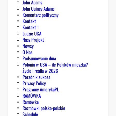
John Adams
i
John Quincy Adams
k
Komentarz polityczny
a
Kontakt
n
Kontakt 1
o
Ludzie USA
m
Nasz Projekt
m
Newsy
a
O Nas
j
Podsumowanie dnia
ą
Polonia w USA – ile Polaków mieszka?
p
Życie i realia w 2026
o
Poradnik sukces
w
Privacy Policy
o
Programy AmerykaPL
d
RAMÓWKA
y
Ramówka
d
Rozmówki polsko-polskie
o
Schedule