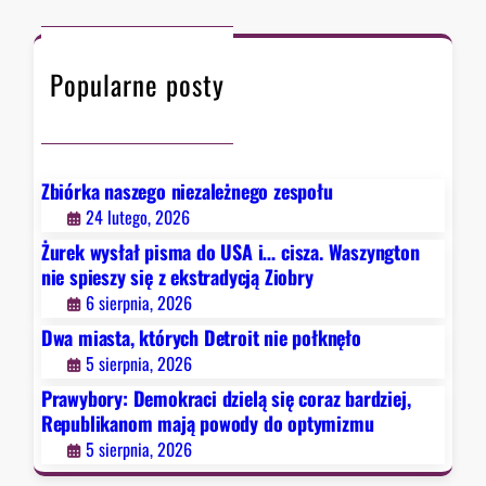
D
c
e
h
m
Popularne posty
o
k
r
a
c
Zbiórka naszego niezależnego zespołu
i
24 lutego, 2026
d
Żurek wysłał pisma do USA i… cisza. Waszyngton
z
nie spieszy się z ekstradycją Ziobry
i
6 sierpnia, 2026
e
Dwa miasta, których Detroit nie połknęło
l
5 sierpnia, 2026
ą
s
Prawybory: Demokraci dzielą się coraz bardziej,
i
Republikanom mają powody do optymizmu
ę
5 sierpnia, 2026
c