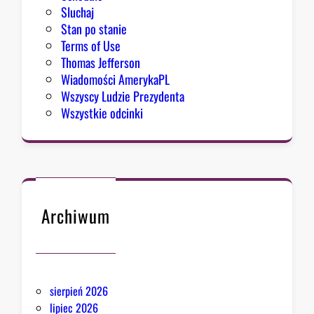
o
Sluchaj
p
Stan po stanie
t
Terms of Use
y
Thomas Jefferson
m
Wiadomości AmerykaPL
i
Wszyscy Ludzie Prezydenta
z
Wszystkie odcinki
m
u
Archiwum
sierpień 2026
lipiec 2026