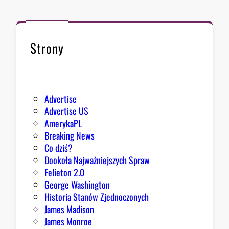
o
r
a
z
Strony
b
a
r
d
Advertise
z
Advertise US
i
AmerykaPL
e
Breaking News
j
Co dziś?
,
Dookoła Najważniejszych Spraw
R
Felieton 2.0
e
George Washington
p
Historia Stanów Zjednoczonych
u
James Madison
b
James Monroe
l