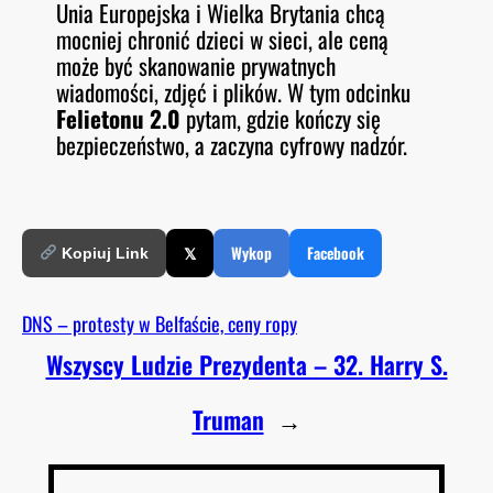
Unia Europejska i Wielka Brytania chcą
O
RSS FEED
mocniej chronić dzieci w sieci, ale ceną
LINK
D
E
może być skanowanie prywatnych
EMBED
wiadomości, zdjęć i plików. W tym odcinku
Felietonu 2.0
pytam, gdzie kończy się
bezpieczeństwo, a zaczyna cyfrowy nadzór.
𝕏
Wykop
Facebook
Kopiuj Link
DNS – protesty w Belfaście, ceny ropy
Wszyscy Ludzie Prezydenta – 32. Harry S.
Truman
→