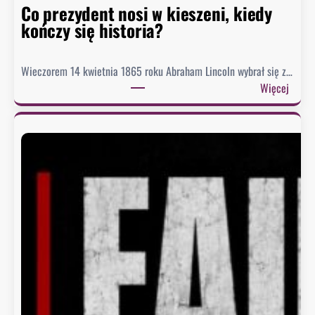
r
Co prezydent nosi w kieszeni, kiedy
i
kończy się historia?
i
Wieczorem 14 kwietnia 1865 roku Abraham Lincoln wybrał się z…
:
Więcej
C
o
p
r
e
z
y
d
e
n
t
n
o