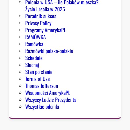
Polonia w USA – ile Polaków mieszka?
K
Życie i realia w 2026
o
Poradnik sukces
n
Privacy Policy
g
Programy AmerykaPL
r
RAMÓWKA
e
Ramówka
s
Rozmówki polsko-polskie
u
Schedule
Sluchaj
Stan po stanie
Terms of Use
Thomas Jefferson
Wiadomości AmerykaPL
Wszyscy Ludzie Prezydenta
Wszystkie odcinki