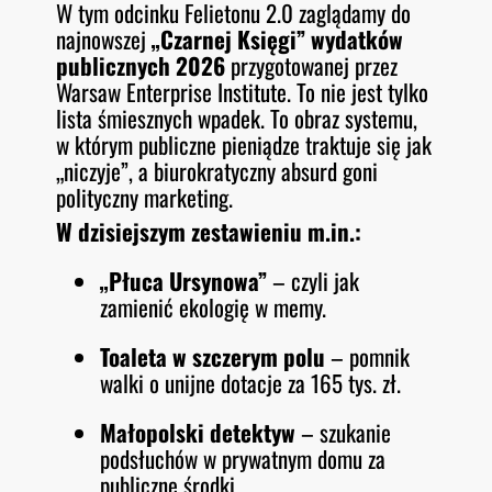
W tym odcinku Felietonu 2.0 zaglądamy do
O
RSS FEED
najnowszej
„Czarnej Księgi” wydatków
LINK
D
E
publicznych 2026
przygotowanej przez
EMBED
Warsaw Enterprise Institute. To nie jest tylko
lista śmiesznych wpadek. To obraz systemu,
w którym publiczne pieniądze traktuje się jak
„niczyje”, a biurokratyczny absurd goni
polityczny marketing.
W dzisiejszym zestawieniu m.in.:
„Płuca Ursynowa”
– czyli jak
zamienić ekologię w memy.
Toaleta w szczerym polu
– pomnik
walki o unijne dotacje za 165 tys. zł.
Małopolski detektyw
– szukanie
podsłuchów w prywatnym domu za
publiczne środki.