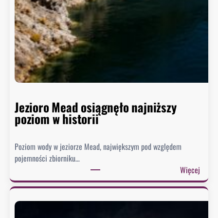
Jezioro Mead osiągnęło najniższy
poziom w historii
Poziom wody w jeziorze Mead, największym pod względem
pojemności zbiorniku…
:
Więcej
J
e
z
i