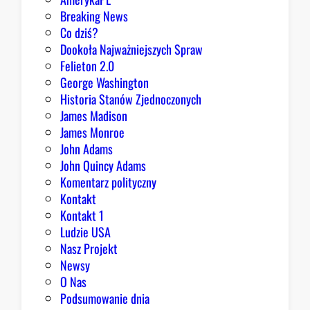
D
Breaking News
o
Co dziś?
m
Dookoła Najważniejszych Spraw
u
Felieton 2.0
o
George Washington
d
Historia Stanów Zjednoczonych
p
James Madison
o
James Monroe
w
John Adams
i
John Quincy Adams
e
Komentarz polityczny
z
Kontakt
a
Kontakt 1
o
Ludzie USA
b
Nasz Projekt
r
Newsy
a
O Nas
z
Podsumowanie dnia
ę