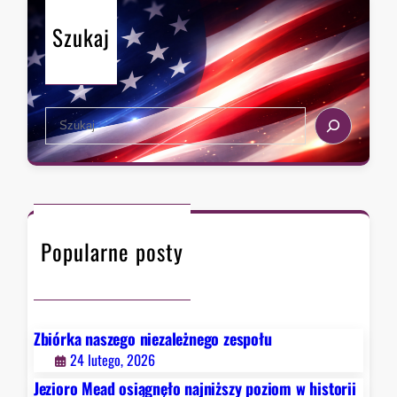
n
Szukaj
a
t
u
d
S
e
e
r
a
z
r
a
c
w
h
F
Popularne posty
a
u
c
i
e
Zbiórka naszego niezależnego zespołu
g
24 lutego, 2026
o
Jezioro Mead osiągnęło najniższy poziom w historii