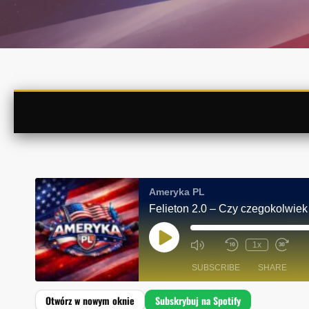
Ameryka PL
Felieton 2.0 – Czy czegokolwie
P
1x
L
A
SUBSCRIBE
SHARE
Y
E
P
I