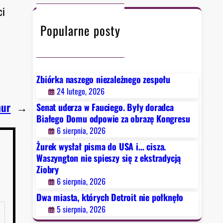
c
ci
h
Popularne posty
Zbiórka naszego niezależnego zespołu
24 lutego, 2026
hur
→
Senat uderza w Fauciego. Były doradca
Białego Domu odpowie za obrazę Kongresu
6 sierpnia, 2026
Żurek wysłał pisma do USA i… cisza.
Waszyngton nie spieszy się z ekstradycją
Ziobry
6 sierpnia, 2026
Dwa miasta, których Detroit nie połknęło
5 sierpnia, 2026