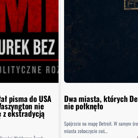
łał pisma do USA
Dwa miasta, których De
Waszyngton nie
nie połknęło
ę z ekstradycją
Spójrzcie na mapę Detroit. W samym śr
miasta zobaczycie coś…