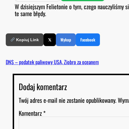
SHARE
Spotify
S
W dzisiejszym Felietonie o tym, czego nauczyliśmy s
O
D
te same błędy.
RSS FEED
LINK
E
EMBED
𝕏
Wykop
Facebook
Kopiuj Link
DNS – podatek paliwowy USA, Ziobro za oceanem
Dodaj komentarz
Twój adres e-mail nie zostanie opublikowany.
Wyma
Komentarz
*