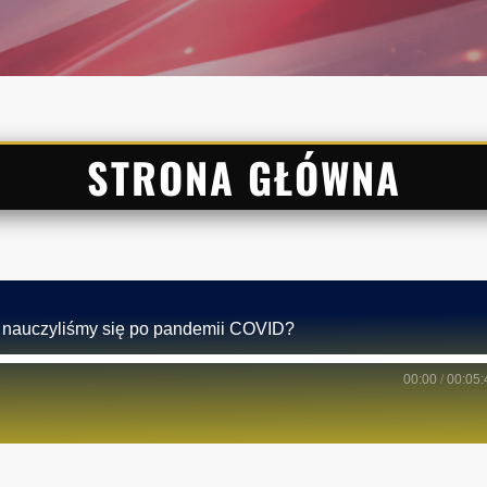
STRONA GŁÓWNA
k nauczyliśmy się po pandemii COVID?
00:00
/
00:05: