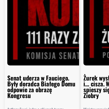
Senat uderza w Fauciego.
Żurek wys
Były doradca Białego Domu
i… cisza. 
odpowie za obrazę
spieszy si
Kongresu
Ziobry