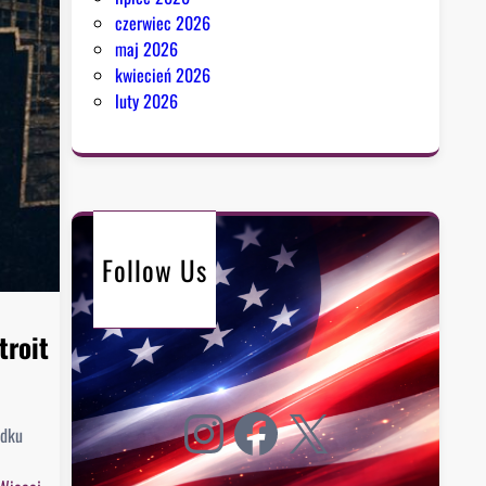
czerwiec 2026
maj 2026
kwiecień 2026
luty 2026
Follow Us
troit
Instagram
Facebook
X
odku
: