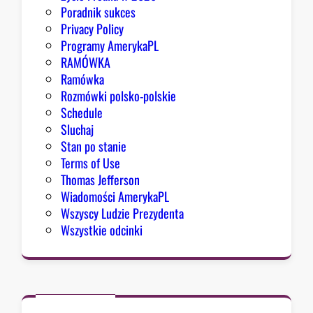
o
Poradnik sukces
n
Privacy Policy
g
Programy AmerykaPL
r
RAMÓWKA
e
Ramówka
s
Rozmówki polsko-polskie
u
Schedule
Sluchaj
Stan po stanie
Terms of Use
Thomas Jefferson
Wiadomości AmerykaPL
Wszyscy Ludzie Prezydenta
Wszystkie odcinki