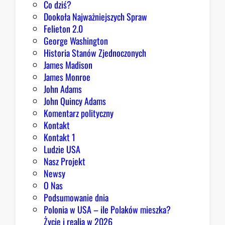
Co dziś?
m
Dookoła Najważniejszych Spraw
u
Felieton 2.0
o
George Washington
d
Historia Stanów Zjednoczonych
p
James Madison
o
James Monroe
w
John Adams
i
John Quincy Adams
e
Komentarz polityczny
z
Kontakt
a
Kontakt 1
o
Ludzie USA
b
Nasz Projekt
r
Newsy
a
O Nas
z
Podsumowanie dnia
ę
Polonia w USA – ile Polaków mieszka?
K
Życie i realia w 2026