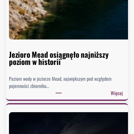
Jezioro Mead osiągnęło najniższy
poziom w historii
Poziom wody w jeziorze Mead, największym pod względem
pojemności zbiorniku…
:
Więcej
J
e
z
i
o