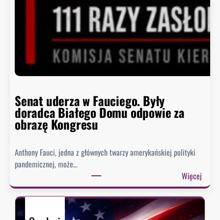
c
z
y
s
i
ę
h
i
s
Senat uderza w Fauciego. Były
t
doradca Białego Domu odpowie za
o
obrazę Kongresu
r
i
Anthony Fauci, jedna z głównych twarzy amerykańskiej polityki
a
pandemicznej, może…
?
:
Więcej
S
e
n