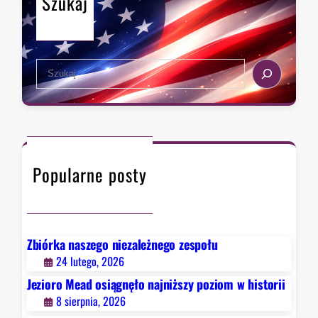
Szukaj
a
t
u
d
S
e
e
r
a
z
r
a
c
w
h
F
Popularne posty
a
u
c
i
e
Zbiórka naszego niezależnego zespołu
g
24 lutego, 2026
o
Jezioro Mead osiągnęło najniższy poziom w historii
.
8 sierpnia, 2026
B