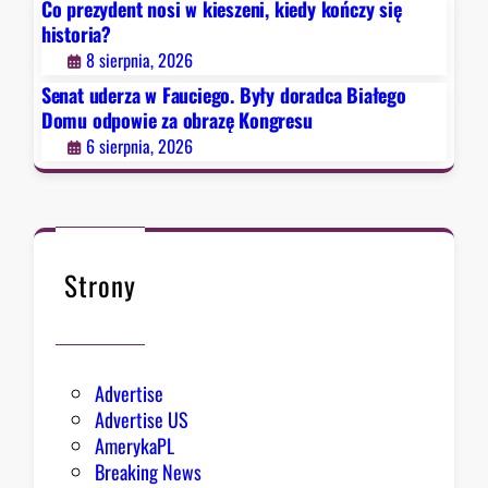
Co prezydent nosi w kieszeni, kiedy kończy się
y
historia?
ł
8 sierpnia, 2026
y
d
Senat uderza w Fauciego. Były doradca Białego
o
Domu odpowie za obrazę Kongresu
r
6 sierpnia, 2026
a
d
c
a
B
Strony
i
a
ł
e
Advertise
g
Advertise US
o
AmerykaPL
D
Breaking News
o