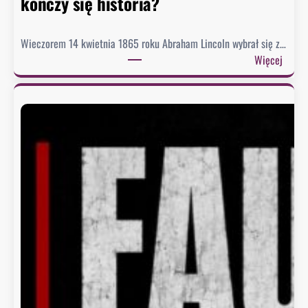
kończy się historia?
i
Wieczorem 14 kwietnia 1865 roku Abraham Lincoln wybrał się z…
:
Więcej
C
o
p
r
e
z
y
d
e
n
t
n
o
s
i