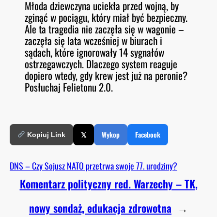
Młoda dziewczyna uciekła przed wojną, by
O
RSS FEED
zginąć w pociągu, który miał być bezpieczny.
LINK
D
E
Ale ta tragedia nie zaczęła się w wagonie –
EMBED
zaczęła się lata wcześniej w biurach i
sądach, które ignorowały 14 sygnałów
ostrzegawczych. Dlaczego system reaguje
dopiero wtedy, gdy krew jest już na peronie?
Posłuchaj Felietonu 2.0.
𝕏
Wykop
Facebook
Kopiuj Link
DNS – Czy Sojusz NATO przetrwa swoje 77. urodziny?
Komentarz polityczny red. Warzechy – TK,
nowy sondaż, edukacja zdrowotna
→