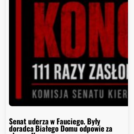
Senat uderza w Fauciego. Były
doradca Białego Domu odpowie za