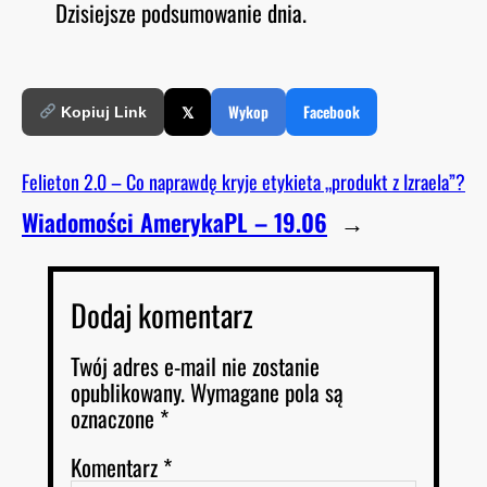
Dzisiejsze podsumowanie dnia.
O
RSS FEED
LINK
D
E
EMBED
𝕏
Wykop
Facebook
Kopiuj Link
Felieton 2.0 – Co naprawdę kryje etykieta „produkt z Izraela”?
Wiadomości AmerykaPL – 19.06
→
Dodaj komentarz
Twój adres e-mail nie zostanie
opublikowany.
Wymagane pola są
oznaczone
*
Komentarz
*