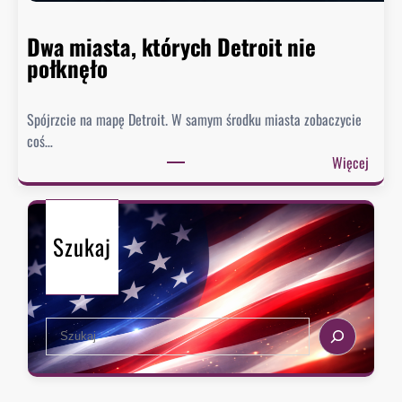
i
e
Dwa miasta, których Detroit nie
s
połknęło
p
i
Spójrzcie na mapę Detroit. W samym środku miasta zobaczycie
e
coś…
s
:
Więcej
z
D
y
w
s
a
i
Szukaj
m
ę
i
z
a
e
s
k
S
t
s
e
a
t
a
,
r
r
k