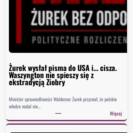
B
i
a
ł
e
g
o
D
o
m
Żurek wysłał pisma do USA i… cisza.
u
Waszyngton nie spieszy się z
o
ekstradycją Ziobry
d
p
Minister sprawiedliwości Waldemar Żurek przyznał, że polskie
o
władze nadal nie…
w
:
Więcej
i
Ż
e
u
z