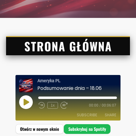
STRONA GŁÓWNA
Ameryka PL
Podsumowanie dnia – 18.06
P
1x
00:00
/
00:06:07
L
A
SUBSCRIBE
SHARE
Y
E
P
I
SHARE
Spotify
S