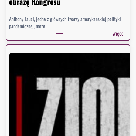
obrazę Kongresu
Anthony Fauci, jedna z głównych twarzy amerykańskiej polityki
pandemicznej, może…
:
Więcej
S
e
n
a
t
u
d
e
r
z
a
w
F
a