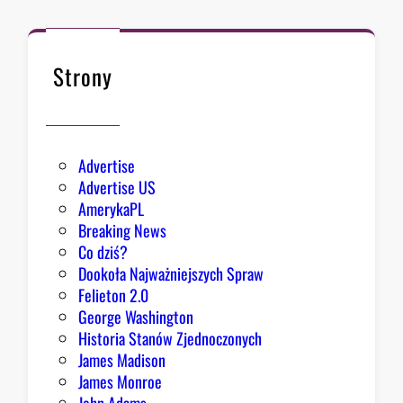
ł
k
n
ę
Strony
ł
o
Advertise
Advertise US
AmerykaPL
Breaking News
Co dziś?
Dookoła Najważniejszych Spraw
Felieton 2.0
George Washington
Historia Stanów Zjednoczonych
James Madison
James Monroe