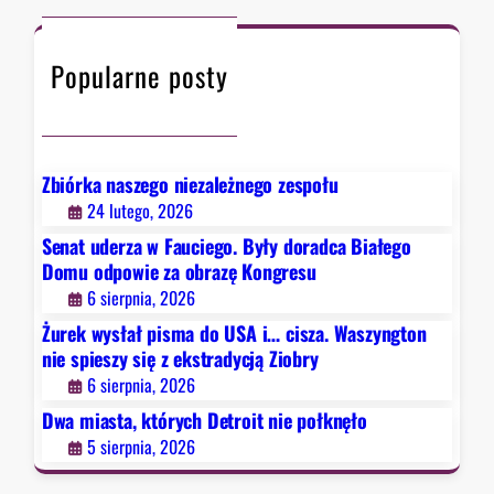
a
c
t
d
h
ó
y
Popularne posty
r
c
y
j
c
ą
h
Z
D
Zbiórka naszego niezależnego zespołu
i
e
24 lutego, 2026
o
t
b
Senat uderza w Fauciego. Były doradca Białego
r
r
Domu odpowie za obrazę Kongresu
o
y
6 sierpnia, 2026
i
Żurek wysłał pisma do USA i… cisza. Waszyngton
t
nie spieszy się z ekstradycją Ziobry
n
6 sierpnia, 2026
i
e
Dwa miasta, których Detroit nie połknęło
p
5 sierpnia, 2026
o