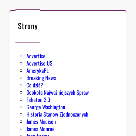
ł
k
n
ę
Strony
ł
o
Advertise
Advertise US
AmerykaPL
Breaking News
Co dziś?
Dookoła Najważniejszych Spraw
Felieton 2.0
George Washington
Historia Stanów Zjednoczonych
James Madison
James Monroe