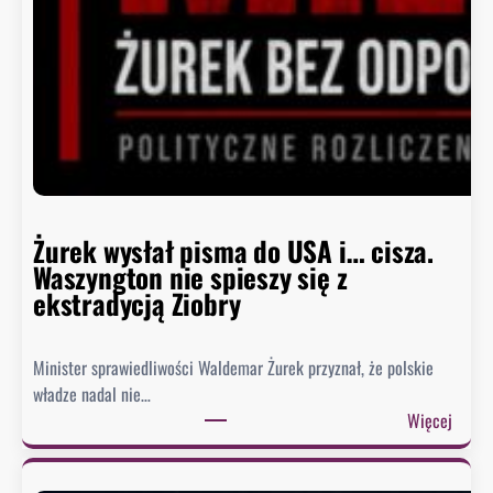
B
i
a
ł
e
g
o
D
o
m
Żurek wysłał pisma do USA i… cisza.
u
Waszyngton nie spieszy się z
o
ekstradycją Ziobry
d
p
Minister sprawiedliwości Waldemar Żurek przyznał, że polskie
o
władze nadal nie…
w
:
Więcej
i
Ż
e
u
z