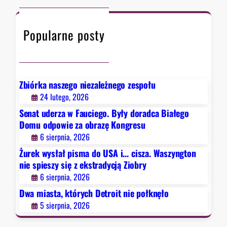
a
c
t
d
h
ó
y
Popularne posty
r
c
y
j
c
ą
h
Z
D
Zbiórka naszego niezależnego zespołu
i
e
24 lutego, 2026
o
t
b
Senat uderza w Fauciego. Były doradca Białego
r
r
Domu odpowie za obrazę Kongresu
o
y
6 sierpnia, 2026
i
Żurek wysłał pisma do USA i… cisza. Waszyngton
t
nie spieszy się z ekstradycją Ziobry
n
6 sierpnia, 2026
i
e
Dwa miasta, których Detroit nie połknęło
p
5 sierpnia, 2026
o