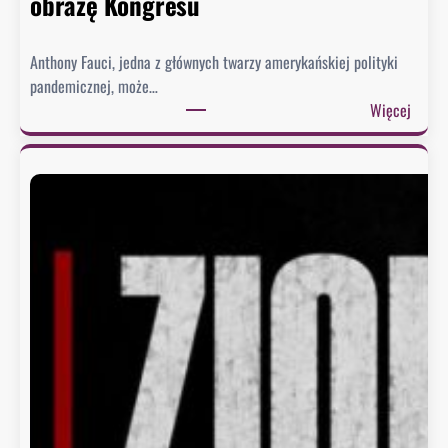
obrazę Kongresu
Anthony Fauci, jedna z głównych twarzy amerykańskiej polityki
pandemicznej, może…
:
Więcej
S
e
n
a
t
u
d
e
r
z
a
w
F
a