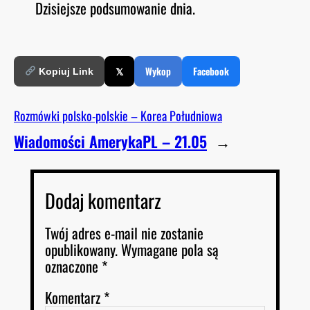
Dzisiejsze podsumowanie dnia.
O
RSS FEED
LINK
D
E
EMBED
𝕏
Wykop
Facebook
Kopiuj Link
Rozmówki polsko-polskie – Korea Południowa
Wiadomości AmerykaPL – 21.05
→
Dodaj komentarz
Twój adres e-mail nie zostanie
opublikowany.
Wymagane pola są
oznaczone
*
Komentarz
*