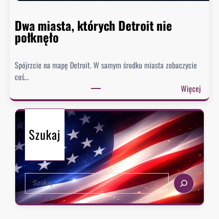
i
e
Dwa miasta, których Detroit nie
s
połknęło
p
i
Spójrzcie na mapę Detroit. W samym środku miasta zobaczycie
e
coś…
s
:
Więcej
z
D
y
w
s
a
i
Szukaj
m
ę
i
z
a
e
s
k
S
t
s
e
a
t
a
,
r
r
k