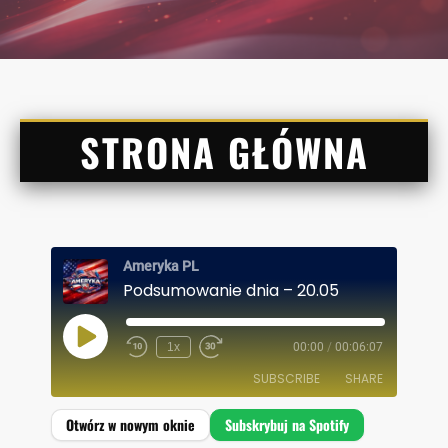
STRONA GŁÓWNA
Ameryka PL
Podsumowanie dnia – 20.05
P
1x
00:00
/
00:06:07
L
A
SUBSCRIBE
SHARE
Y
E
P
I
SHARE
Spotify
S