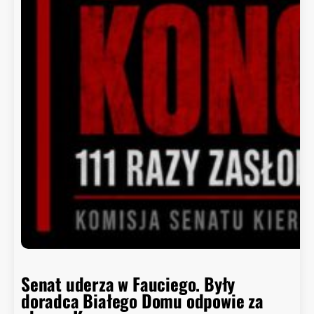
Senat uderza w Fauciego. Były
doradca Białego Domu odpowie za