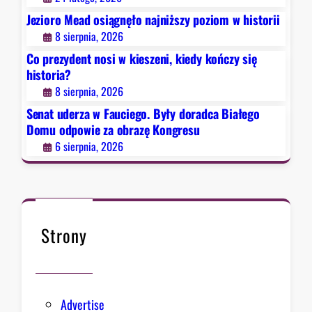
o
Jezioro Mead osiągnęło najniższy poziom w historii
.
8 sierpnia, 2026
B
Co prezydent nosi w kieszeni, kiedy kończy się
y
historia?
ł
8 sierpnia, 2026
y
d
Senat uderza w Fauciego. Były doradca Białego
o
Domu odpowie za obrazę Kongresu
r
6 sierpnia, 2026
a
d
c
a
B
Strony
i
a
ł
e
Advertise