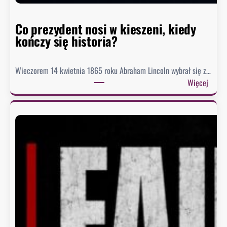
t
o
r
Co prezydent nosi w kieszeni, kiedy
i
kończy się historia?
i
Wieczorem 14 kwietnia 1865 roku Abraham Lincoln wybrał się z…
:
Więcej
C
o
p
r
e
z
y
d
e
n
t