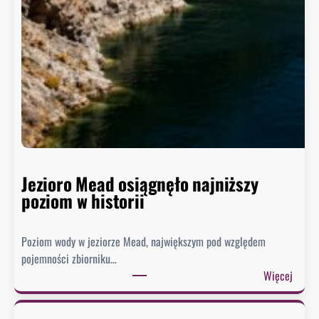
Jezioro Mead osiągnęło najniższy
poziom w historii
Poziom wody w jeziorze Mead, największym pod względem
pojemności zbiorniku…
:
Więcej
J
e