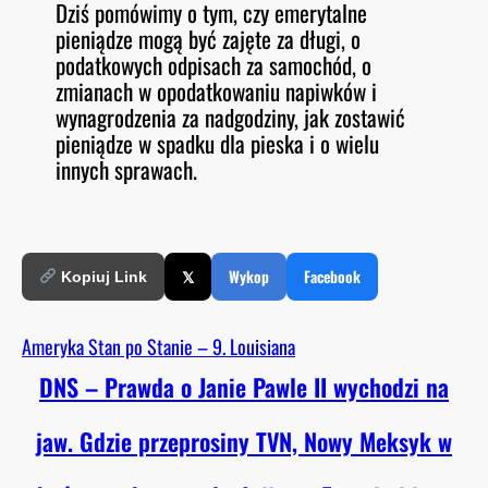
Dziś pomówimy o tym, czy emerytalne
O
RSS FEED
pieniądze mogą być zajęte za długi, o
LINK
D
E
podatkowych odpisach za samochód, o
EMBED
zmianach w opodatkowaniu napiwków i
wynagrodzenia za nadgodziny, jak zostawić
pieniądze w spadku dla pieska i o wielu
innych sprawach.
𝕏
Wykop
Facebook
Kopiuj Link
Ameryka Stan po Stanie – 9. Louisiana
DNS – Prawda o Janie Pawle II wychodzi na
jaw. Gdzie przeprosiny TVN, Nowy Meksyk w