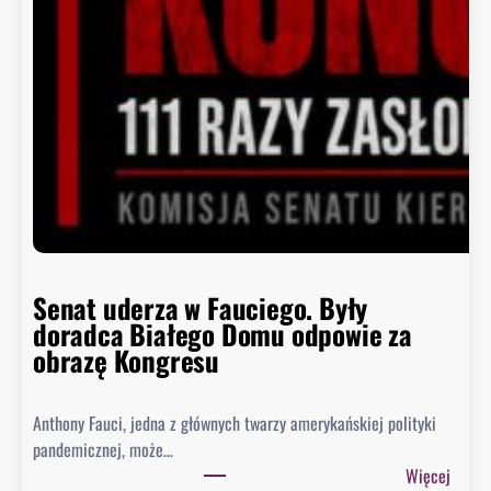
k
o
ń
c
z
y
s
i
ę
h
i
s
Senat uderza w Fauciego. Były
t
doradca Białego Domu odpowie za
o
obrazę Kongresu
r
i
Anthony Fauci, jedna z głównych twarzy amerykańskiej polityki
a
pandemicznej, może…
?
:
Więcej