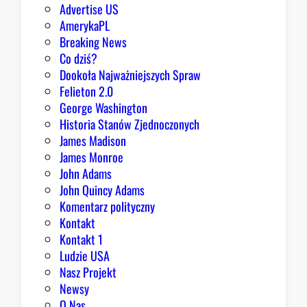
g
Advertise US
o
AmerykaPL
D
Breaking News
o
Co dziś?
m
Dookoła Najważniejszych Spraw
u
Felieton 2.0
o
George Washington
d
Historia Stanów Zjednoczonych
p
James Madison
o
James Monroe
w
John Adams
i
John Quincy Adams
e
Komentarz polityczny
z
Kontakt
a
Kontakt 1
o
Ludzie USA
b
Nasz Projekt
r
Newsy
a
O Nas