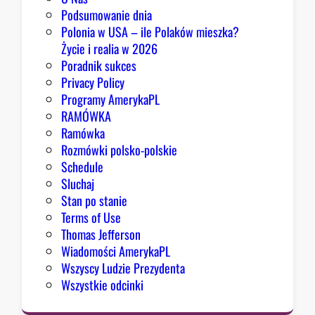
z
Podsumowanie dnia
ę
Polonia w USA – ile Polaków mieszka?
K
Życie i realia w 2026
o
Poradnik sukces
n
Privacy Policy
g
Programy AmerykaPL
r
RAMÓWKA
e
Ramówka
s
Rozmówki polsko-polskie
u
Schedule
Sluchaj
Stan po stanie
Terms of Use
Thomas Jefferson
Wiadomości AmerykaPL
Wszyscy Ludzie Prezydenta
Wszystkie odcinki