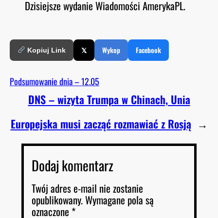
Dzisiejsze wydanie Wiadomości AmerykaPL.
O
RSS FEED
LINK
D
E
EMBED
𝕏
Wykop
Facebook
Kopiuj Link
Podsumowanie dnia – 12.05
DNS – wizyta Trumpa w Chinach, Unia
Europejska musi zacząć rozmawiać z Rosją
→
Dodaj komentarz
Twój adres e-mail nie zostanie
opublikowany.
Wymagane pola są
oznaczone
*