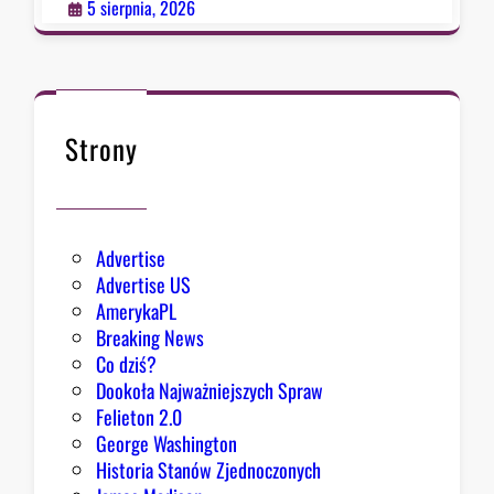
p
5 sierpnia, 2026
o
ł
k
n
ę
Strony
ł
o
Advertise
Advertise US
AmerykaPL
Breaking News
Co dziś?
Dookoła Najważniejszych Spraw
Felieton 2.0
George Washington
Historia Stanów Zjednoczonych