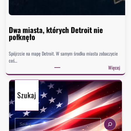
n
n
i
e
Dwa miasta, których Detroit nie
s
połknęło
p
i
Spójrzcie na mapę Detroit. W samym środku miasta zobaczycie
e
coś…
s
:
Więcej
z
D
y
w
s
a
i
Szukaj
m
ę
i
z
a
e
s
k
S
t
s
e
a