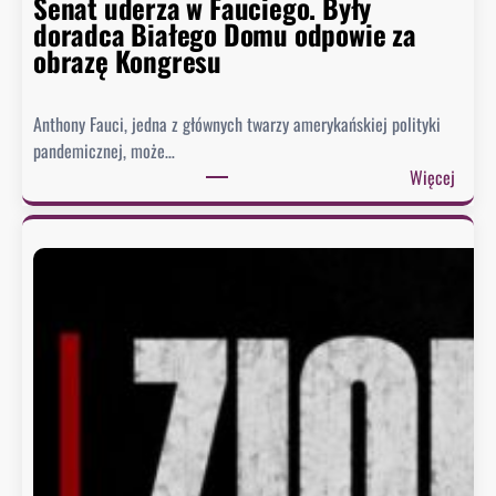
Senat uderza w Fauciego. Były
doradca Białego Domu odpowie za
obrazę Kongresu
Anthony Fauci, jedna z głównych twarzy amerykańskiej polityki
pandemicznej, może…
:
Więcej
S
e
n
a
t
u
d
e
r
z
a
w