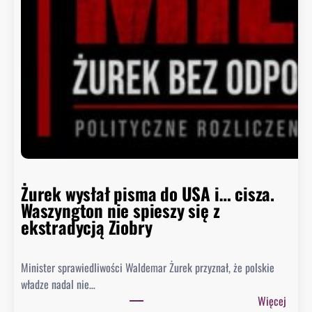
c
a
B
i
a
ł
e
g
o
D
o
m
Żurek wysłał pisma do USA i… cisza.
u
Waszyngton nie spieszy się z
o
ekstradycją Ziobry
d
p
Minister sprawiedliwości Waldemar Żurek przyznał, że polskie
o
władze nadal nie…
w
:
Więcej
i