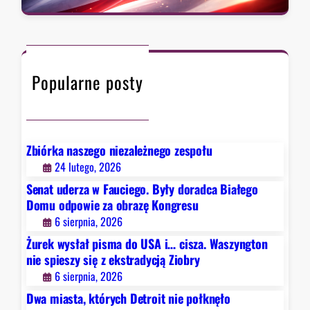
t
a
,
r
r
k
a
c
t
d
h
ó
y
Popularne posty
r
c
y
j
c
ą
h
Z
D
Zbiórka naszego niezależnego zespołu
i
e
24 lutego, 2026
o
t
b
Senat uderza w Fauciego. Były doradca Białego
r
r
Domu odpowie za obrazę Kongresu
o
y
6 sierpnia, 2026
i
Żurek wysłał pisma do USA i… cisza. Waszyngton
t
nie spieszy się z ekstradycją Ziobry
n
6 sierpnia, 2026
i
e
Dwa miasta, których Detroit nie połknęło