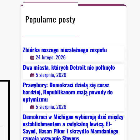
c
h
Popularne posty
Zbiórka naszego niezależnego zespołu
24 lutego, 2026
Dwa miasta, których Detroit nie połknęło
5 sierpnia, 2026
Prawybory: Demokraci dzielą się coraz
bardziej, Republikanom mają powody do
optymizmu
5 sierpnia, 2026
Demokraci w Michigan wybierają dziś między
establishmentem a radykalną lewicą. El-
Sayed, Hasan Piker i skrzydło Mamdaniego
rzucają wyzwanie Stevens