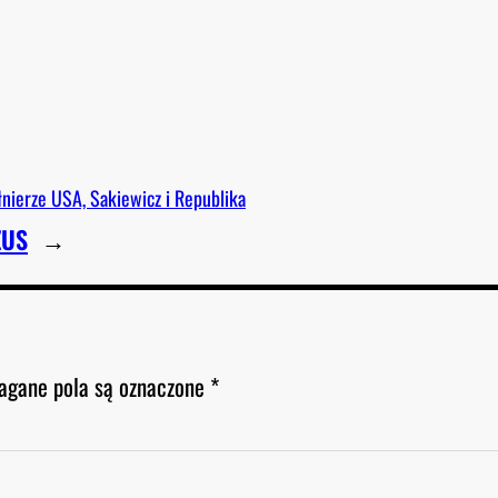
łnierze USA, Sakiewicz i Republika
ZUS
→
gane pola są oznaczone
*