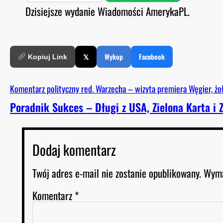
SHARE
Spotify
S
Dzisiejsze wydanie Wiadomości AmerykaPL.
O
D
RSS FEED
LINK
E
EMBED
𝕏
Wykop
Facebook
Kopiuj Link
Komentarz polityczny red. Warzecha – wizyta premiera Węgier, żo
Poradnik Sukces – Długi z USA, Zielona Karta i 
Dodaj komentarz
Twój adres e-mail nie zostanie opublikowany.
Wyma
Komentarz
*