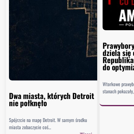
Prawybory
dzielą się
Republik
do optym
Wtorkowe prawybo
stanach pokazały
Dwa miasta, których Detroit
nie połknęło
Spójrzcie na mapę Detroit. W samym środku
miasta zobaczycie coś…
: