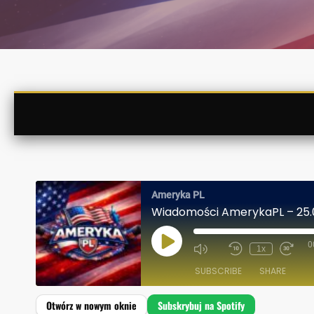
Ameryka PL
Wiadomości AmerykaPL – 25.
0
P
1x
L
A
SUBSCRIBE
SHARE
Y
E
P
I