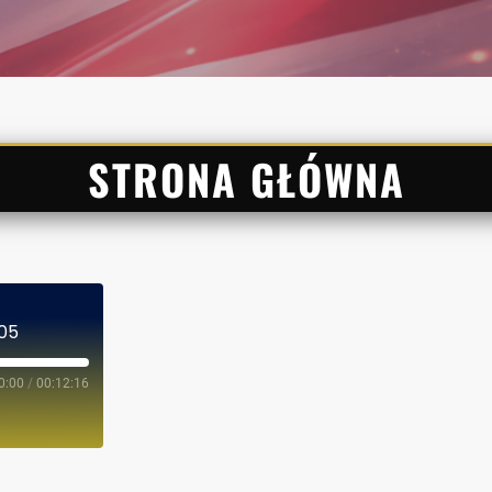
STRONA GŁÓWNA
05
0:00
/
00:12:16