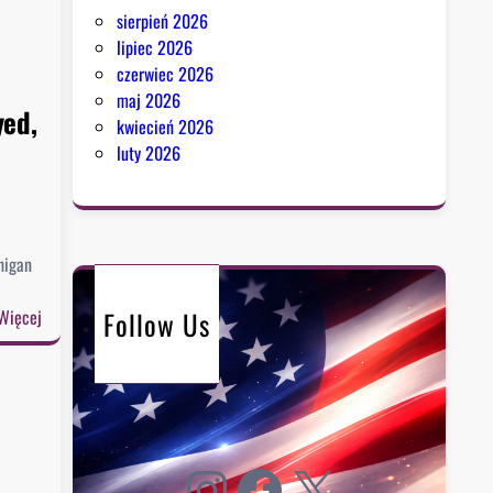
sierpień 2026
lipiec 2026
czerwiec 2026
maj 2026
yed,
kwiecień 2026
luty 2026
higan
:
Follow Us
Więcej
D
e
m
o
k
Instagram
Facebook
X
r