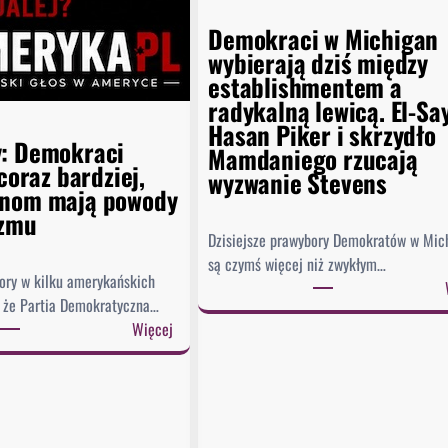
Demokraci w Michigan
wybierają dziś między
establishmentem a
radykalną lewicą. El-Sa
Hasan Piker i skrzydło
: Demokraci
Mamdaniego rzucają
 coraz bardziej,
wyzwanie Stevens
anom mają powody
izmu
Dzisiejsze prawybory Demokratów w Mic
są czymś więcej niż zwykłym…
ry w kilku amerykańskich
, że Partia Demokratyczna…
:
Więcej
P
r
a
w
y