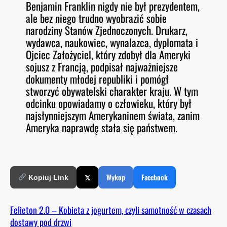
Benjamin Franklin nigdy nie był prezydentem,
O
RSS FEED
ale bez niego trudno wyobrazić sobie
LINK
D
E
narodziny Stanów Zjednoczonych. Drukarz,
EMBED
wydawca, naukowiec, wynalazca, dyplomata i
Ojciec Założyciel, który zdobył dla Ameryki
sojusz z Francją, podpisał najważniejsze
dokumenty młodej republiki i pomógł
stworzyć obywatelski charakter kraju. W tym
odcinku opowiadamy o człowieku, który był
najsłynniejszym Amerykaninem świata, zanim
Ameryka naprawdę stała się państwem.
𝕏
Wykop
Facebook
Kopiuj Link
Felieton 2.0 – Kobieta z jogurtem, czyli samotność w czasach
dostawy pod drzwi