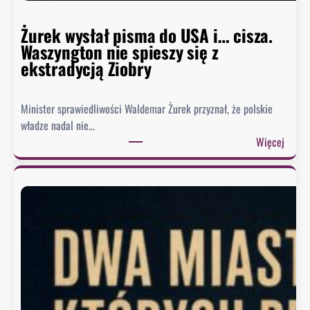
o
m
Żurek wysłał pisma do USA i… cisza.
u
Waszyngton nie spieszy się z
o
ekstradycją Ziobry
d
p
Minister sprawiedliwości Waldemar Żurek przyznał, że polskie
o
władze nadal nie…
w
:
Więcej
i
Ż
e
u
z
r
a
e
o
k
b
w
r
y
a
s
z
ł
ę
a