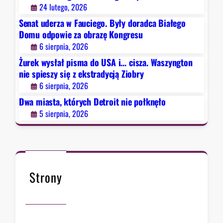
e
24 lutego, 2026
o
t
b
Senat uderza w Fauciego. Były doradca Białego
r
r
Domu odpowie za obrazę Kongresu
o
y
6 sierpnia, 2026
i
Żurek wysłał pisma do USA i… cisza. Waszyngton
t
nie spieszy się z ekstradycją Ziobry
n
6 sierpnia, 2026
i
e
Dwa miasta, których Detroit nie połknęło
p
5 sierpnia, 2026
o
ł
k
n
ę
Strony
ł
o