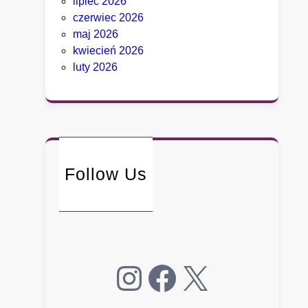
lipiec 2026
r
czerwiec 2026
y
maj 2026
c
kwiecień 2026
h
luty 2026
D
e
t
r
o
i
Follow Us
t
n
i
e
p
o
Instagram
Facebook
X
ł
k