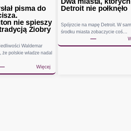
Dwa miasta, których
słał pisma do
Detroit nie połknęło
isza.
on nie spieszy
Spójrzcie na mapę Detroit. W sa
tradycją Ziobry
środku miasta zobaczycie coś…
W
wiedliwości Waldemar
, że polskie władze nadal
:
Więcej
Ż
u
r
e
k
w
y
s
ł