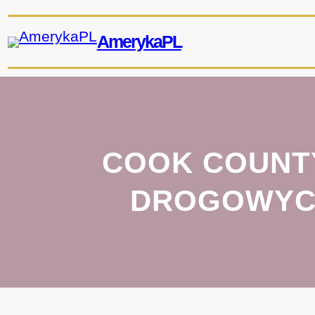
Przejdź
do
AmerykaPL
treści
COOK COUNT
DROGOWYC