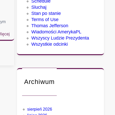
Schedule
Sluchaj
Stan po stanie
Terms of Use
mym
Thomas Jefferson
Wiadomości AmerykaPL
:
ięcej
Wszyscy Ludzie Prezydenta
D
Wszystkie odcinki
w
a
m
i
a
s
Archiwum
t
a
,
k
t
sierpień 2026
ó