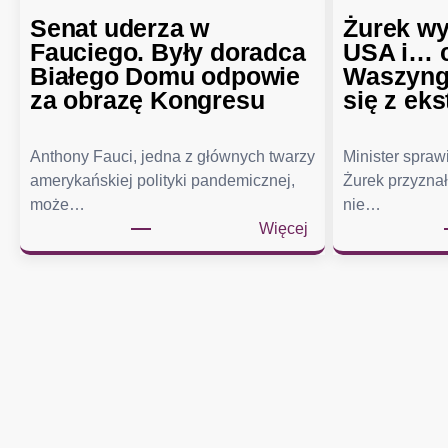
Senat uderza w
Żurek wy
Fauciego. Były doradca
USA i… c
Białego Domu odpowie
Waszyngt
za obrazę Kongresu
się z eks
Anthony Fauci, jedna z głównych twarzy
Minister spra
amerykańskiej polityki pandemicznej,
Żurek przyznał
może…
nie…
:
Więcej
S
e
n
a
t
u
d
e
r