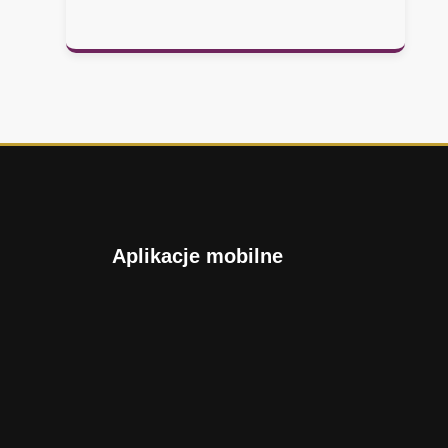
n
ę
ł
o
Aplikacje mobilne