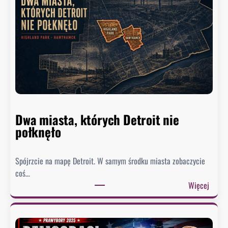
Dwa miasta, których Detroit nie
połknęło
Spójrzcie na mapę Detroit. W samym środku miasta zobaczycie
coś…
:
Więcej
D
w
a