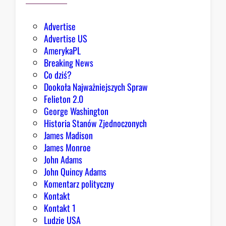
p
e
o
s
Advertise
w
t
Advertise US
o
a
AmerykaPL
d
b
Breaking News
y
l
Co dziś?
d
i
Dookoła Najważniejszych Spraw
o
s
Felieton 2.0
o
h
George Washington
p
m
Historia Stanów Zjednoczonych
t
e
James Madison
y
n
James Monroe
m
t
John Adams
i
e
John Quincy Adams
z
m
Komentarz polityczny
m
a
Kontakt
u
r
Kontakt 1
a
Ludzie USA