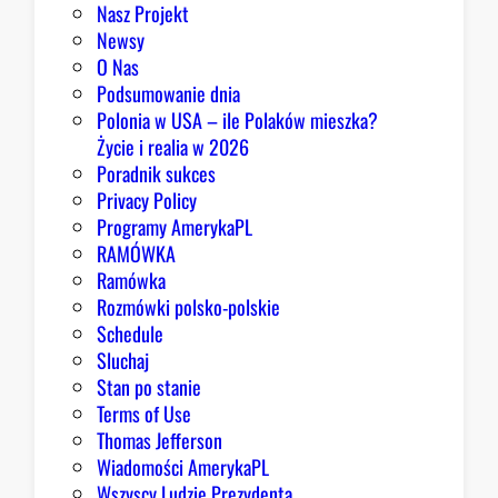
d
Nasz Projekt
y
Newsy
k
O Nas
a
Podsumowanie dnia
l
Polonia w USA – ile Polaków mieszka?
n
Życie i realia w 2026
ą
Poradnik sukces
l
Privacy Policy
e
Programy AmerykaPL
w
RAMÓWKA
i
Ramówka
c
Rozmówki polsko-polskie
ą
Schedule
.
Sluchaj
E
Stan po stanie
l
Terms of Use
-
Thomas Jefferson
S
Wiadomości AmerykaPL
a
Wszyscy Ludzie Prezydenta