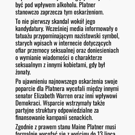
być pod wpływem alkoholu. Platner
stanowczo zaprzecza tym oskarżeniom.
To nie pierwszy skandal wokół jego
kandydatury. Wcześniej media informowały o
tatuażu przypominającym nazistowski symbol,
starych wpisach w internecie dotyczących
ofiar przemocy seksualnej oraz doniesieniach
o wymianie wiadomości o charakterze
seksualnym z innymi kobietami, gdy był
żonaty.
Po ujawnieniu najnowszego oskarżenia swoje
poparcie dla Platnera wycofali między innymi
senator Elizabeth Warren oraz inni wpływowi
Demokraci. Wsparcie wstrzymały także
partyjne struktury odpowiedzialne za
finansowanie kampanii senackich.
Zgodnie z prawem stanu Maine Platner musi
formalnie wycofać się z wyścigu do 13 lipca,