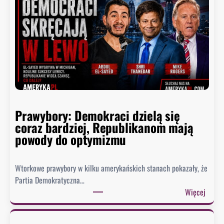
m
i
a
s
t
a
,
k
t
Prawybory: Demokraci dzielą się
ó
coraz bardziej, Republikanom mają
r
powody do optymizmu
y
c
h
Wtorkowe prawybory w kilku amerykańskich stanach pokazały, że
D
Partia Demokratyczna…
e
:
Więcej
t
P
r
r
o