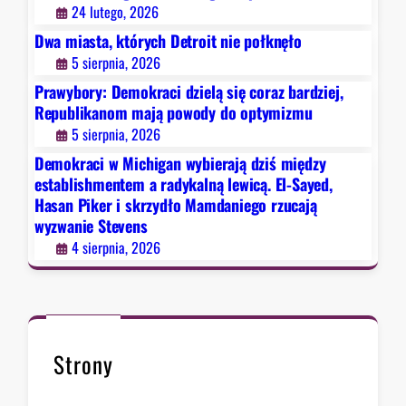
w
24 lutego, 2026
j
y
Dwa miasta, których Detroit nie połknęło
,
b
5 sierpnia, 2026
R
i
e
Prawybory: Demokraci dzielą się coraz bardziej,
e
p
Republikanom mają powody do optymizmu
r
u
5 sierpnia, 2026
a
b
j
Demokraci w Michigan wybierają dziś między
l
ą
establishmentem a radykalną lewicą. El-Sayed,
i
Hasan Piker i skrzydło Mamdaniego rzucają
d
k
wyzwanie Stevens
z
a
4 sierpnia, 2026
i
n
ś
o
m
m
i
m
ę
a
d
Strony
j
z
ą
y