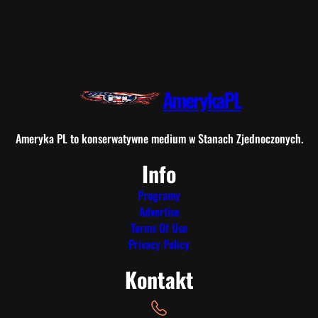
a
j
ą
w
y
z
AmerykaPL
w
a
n
Ameryka PL to konserwatywne medium w Stanach Zjednoczonych.
i
Info
e
S
Programy
t
Advertise
e
Terms Of Use
v
Privacy Policy
e
Kontakt
n
s