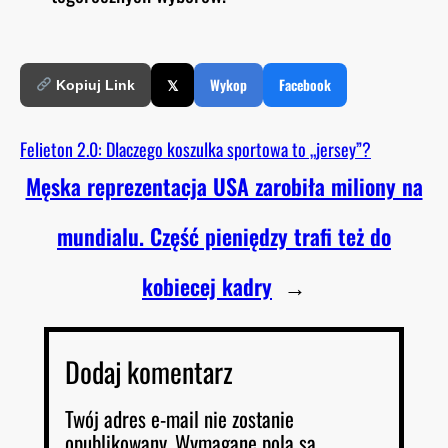
𝕏
Wykop
Facebook
Kopiuj Link
Felieton 2.0: Dlaczego koszulka sportowa to „jersey”?
Męska reprezentacja USA zarobiła miliony na
mundialu. Część pieniędzy trafi też do
kobiecej kadry
→
Dodaj komentarz
Twój adres e-mail nie zostanie
opublikowany.
Wymagane pola są