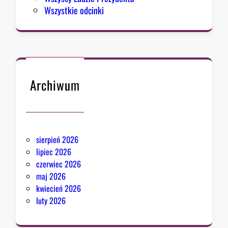
y
Wszystkie odcinki
e
d
,
H
a
s
Archiwum
a
n
P
i
k
sierpień 2026
e
lipiec 2026
r
czerwiec 2026
i
maj 2026
s
kwiecień 2026
k
luty 2026
r
z