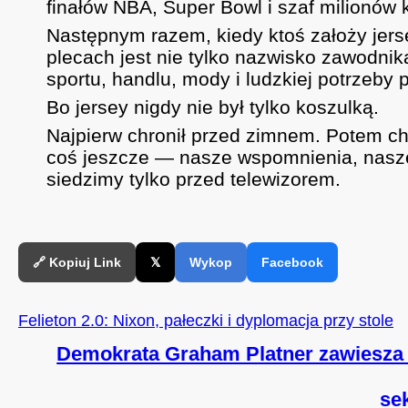
finałów NBA, Super Bowl i szaf milionów 
Następnym razem, kiedy ktoś założy jerse
plecach jest nie tylko nazwisko zawodnika
sportu, handlu, mody i ludzkiej potrzeby 
Bo jersey nigdy nie był tylko koszulką.
Najpierw chronił przed zimnem. Potem chr
coś jeszcze — nasze wspomnienia, nasze 
siedzimy tylko przed telewizorem.
🔗 Kopiuj Link
𝕏
Wykop
Facebook
Felieton 2.0: Nixon, pałeczki i dyplomacja przy stole
Demokrata Graham Platner zawiesza 
se