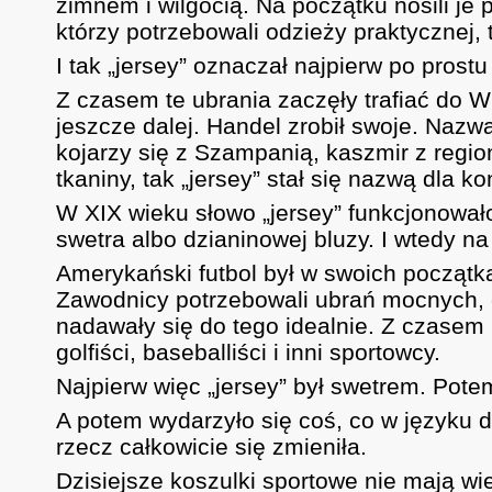
zimnem i wilgocią. Na początku nosili je
którzy potrzebowali odzieży praktycznej, 
I tak „jersey” oznaczał najpierw po prostu
Z czasem te ubrania zaczęły trafiać do Wi
jeszcze dalej. Handel zrobił swoje. Naz
kojarzy się z Szampanią, kaszmir z regio
tkaniny, tak „jersey” stał się nazwą dla k
W XIX wieku słowo „jersey” funkcjonował
swetra albo dzianinowej bluzy. I wtedy na
Amerykański futbol był w swoich początka
Zawodnicy potrzebowali ubrań mocnych, c
nadawały się do tego idealnie. Z czasem 
golfiści, baseballiści i inni sportowcy.
Najpierw więc „jersey” był swetrem. Pote
A potem wydarzyło się coś, co w języku d
rzecz całkowicie się zmieniła.
Dzisiejsze koszulki sportowe nie mają w