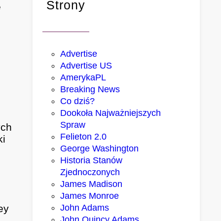
Strony
e
Advertise
Advertise US
AmerykaPL
Breaking News
Co dziś?
Dookoła Najważniejszych
Spraw
ych
Felieton 2.0
ki
George Washington
Historia Stanów
Zjednoczonych
James Madison
James Monroe
John Adams
ey
John Quincy Adams