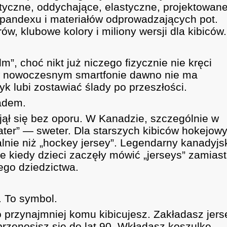
etyczne, oddychające, elastyczne, projektowan
 spandexu i materiałów odprowadzających pot.
w, klubowe kolory i miliony wersji dla kibiców.
lm”, choć nikt już niczego fizycznie nie kręci
 w nowoczesnym smartfonie dawno nie ma
 lubi zostawiać ślady po przeszłości.
ladem.
jął się bez oporu. W Kanadzie, szczególnie w
eater” — sweter. Dla starszych kibiców hokejow
alnie niż „hockey jersey”. Legendarny kanadyjs
e kiedy dzieci zaczęły mówić „jerseys” zamiast
ego dziedzictwa.
u. To symbol.
 przynajmniej komu kibicujesz. Zakładasz jers
przenosisz się do lat 90. Wkładasz koszulkę