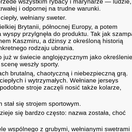
 przede wszystkim rybacy i marynarze — ludzie,
trwałej i odpornej na trudne warunki.
 ciepły, wełniany sweter.
elkiej Brytanii, północnej Europy, a potem
wa wyspy przylgnęła do produktu. Tak jak szam
nem Kaszmiru, a dżinsy z określoną historią
onkretnego rodzaju ubrania.
o już w świecie anglojęzycznym jako określeni
 scenę weszły sporty.
ch brutalną, chaotyczną i niebezpieczną grą.
iepłych i wytrzymałych. Wełniane jerseys
podobne stroje zaczęli nosić także kolarze,
m stał się strojem sportowym.
zieje się bardzo często: nazwa została, choć
iele wspólnego z grubymi, wełnianymi swetrami