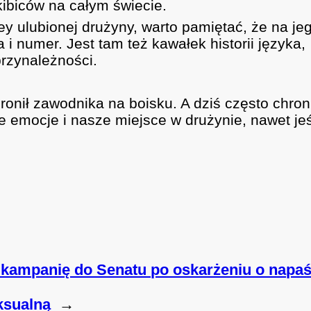
kibiców na całym świecie.
y ulubionej drużyny, warto pamiętać, że na je
 i numer. Jest tam też kawałek historii języka,
przynależności.
onił zawodnika na boisku. A dziś często chron
emocje i nasze miejsce w drużynie, nawet jeś
kampanię do Senatu po oskarżeniu o napa
ksualną
→