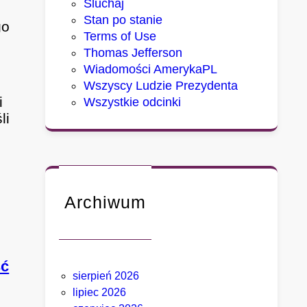
Sluchaj
Stan po stanie
go
Terms of Use
Thomas Jefferson
Wiadomości AmerykaPL
Wszyscy Ludzie Prezydenta
i
Wszystkie odcinki
li
Archiwum
ść
sierpień 2026
lipiec 2026