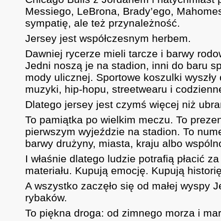
Messiego, LeBrona, Brady’ego, Mahomesa 
sympatię, ale też przynależność.
Jersey jest współczesnym herbem.
Dawniej rycerze mieli tarcze i barwy rodo
Jedni noszą je na stadion, inni do baru s
mody ulicznej. Sportowe koszulki wyszły 
muzyki, hip-hopu, streetwearu i codzienn
Dlatego jersey jest czymś więcej niż ubr
To pamiątka po wielkim meczu. To prezen
pierwszym wyjeździe na stadion. To nume
barwy drużyny, miasta, kraju albo wspólno
I właśnie dlatego ludzie potrafią płacić z
materiału. Kupują emocję. Kupują histori
A wszystko zaczęło się od małej wyspy J
rybaków.
To piękna droga: od zimnego morza i mary