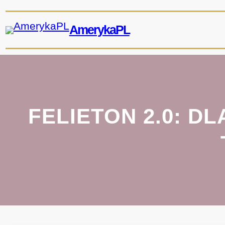
Przejdź
do
AmerykaPL
treści
FELIETON 2.0: 