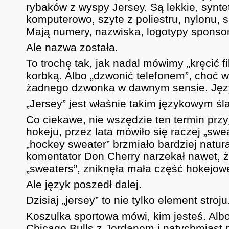
rybaków z wyspy Jersey. Są lekkie, synt
komputerowo, szyte z poliestru, nylonu,
Mają numery, nazwiska, logotypy sponsoró
Ale nazwa została.
To trochę tak, jak nadal mówimy „kręcić fi
korbką. Albo „dzwonić telefonem”, choć
żadnego dzwonka w dawnym sensie. Język
„Jersey” jest właśnie takim językowym ś
Co ciekawe, nie wszędzie ten termin przy
hokeju, przez lata mówiło się raczej „sw
„hockey sweater” brzmiało bardziej natur
komentator Don Cherry narzekał nawet, ż
„sweaters”, zniknęła mała część hokejow
Ale język poszedł dalej.
Dzisiaj „jersey” to nie tylko element stroj
Koszulka sportowa mówi, kim jesteś. Albo
Chicago Bulls z Jordanem i natychmiast 