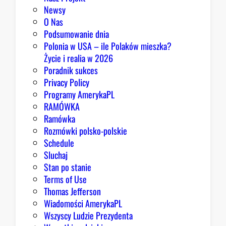
r
Newsy
a
O Nas
z
Podsumowanie dnia
ę
Polonia w USA – ile Polaków mieszka?
K
Życie i realia w 2026
o
Poradnik sukces
n
Privacy Policy
g
Programy AmerykaPL
r
RAMÓWKA
e
Ramówka
s
Rozmówki polsko-polskie
u
Schedule
Sluchaj
Stan po stanie
Terms of Use
Thomas Jefferson
Wiadomości AmerykaPL
Wszyscy Ludzie Prezydenta