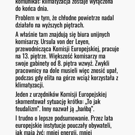
komunikat: klimatyzacja zostaje wyłączona
do końca dnia.
Problem w tym, że chłodne powietrze nadal
działało na wyższych piętrach.
A właśnie tam znajdują się biura unijnych
komisarzy. Ursula von der Leyen,
przewodnicząca Komisji Europejskiej, pracuje
na 13. piętrze. Większość komisarzy ma
swoje gabinety od 8. piętra wzwyż. Zwykli
pracownicy na dole musieli więc znosić upał,
podczas gdy elita na górze wciąż korzystała z
klimatyzacji.
Jeden z urzędników Komisji Europejskiej
skomentował sytuację krótko: „To jak
feudalizm”. Inny nazwał ją „hańbą”.
I trudno o lepsze podsumowanie. Przez lata
europejskie instytucje pouczały obywateli,
jak mają żyć: mniej energii, mniej