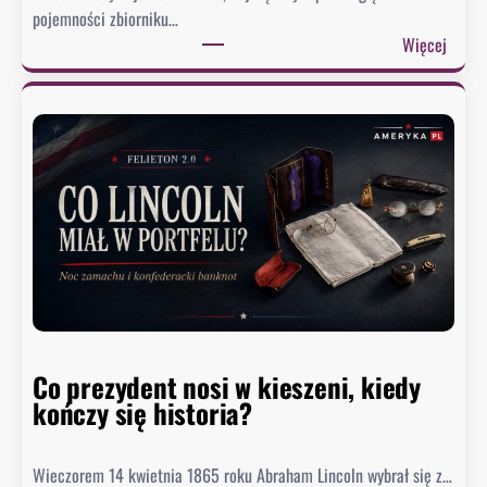
pojemności zbiorniku…
:
Więcej
J
e
z
i
o
r
o
M
e
a
d
o
Co prezydent nosi w kieszeni, kiedy
s
kończy się historia?
i
ą
g
Wieczorem 14 kwietnia 1865 roku Abraham Lincoln wybrał się z…