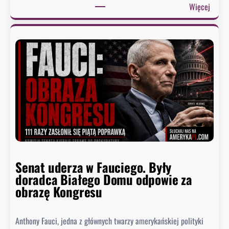
n
:
Więcej
ę
C
ł
o
o
p
n
r
a
e
j
z
n
y
i
d
ż
e
s
n
z
t
y
n
p
Senat uderza w Fauciego. Były
o
o
doradca Białego Domu odpowie za
s
z
obrazę Kongresu
i
i
w
o
k
Anthony Fauci, jedna z głównych twarzy amerykańskiej polityki
m
i