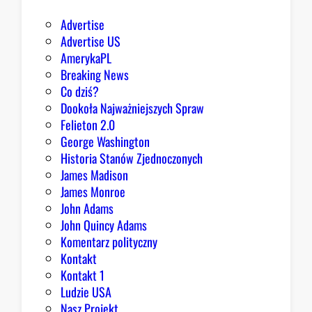
e
Advertise
g
Advertise US
o
AmerykaPL
D
Breaking News
o
Co dziś?
m
Dookoła Najważniejszych Spraw
u
Felieton 2.0
o
George Washington
d
Historia Stanów Zjednoczonych
p
James Madison
o
James Monroe
w
John Adams
i
John Quincy Adams
e
Komentarz polityczny
z
Kontakt
a
Kontakt 1
o
Ludzie USA
b
Nasz Projekt