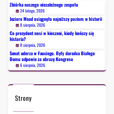
s
e
Zbiórka naszego niezależnego zespołu
i
g
24 lutego, 2026
ę
o
Jezioro Mead osiągnęło najniższy poziom w historii
h
.
8 sierpnia, 2026
i
B
s
Co prezydent nosi w kieszeni, kiedy kończy się
y
t
historia?
ł
o
8 sierpnia, 2026
y
r
d
Senat uderza w Fauciego. Były doradca Białego
i
o
Domu odpowie za obrazę Kongresu
a
r
6 sierpnia, 2026
?
a
d
c
a
B
Strony
i
a
ł