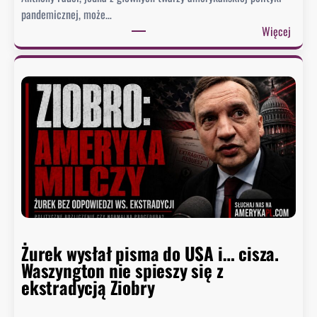
pandemicznej, może…
:
Więcej
S
e
n
a
t
u
d
e
r
z
a
w
Żurek wysłał pisma do USA i… cisza.
F
Waszyngton nie spieszy się z
a
ekstradycją Ziobry
u
c