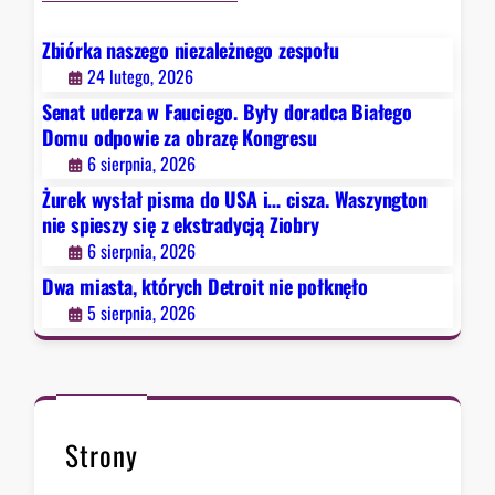
n
h
r
g
D
a
Zbiórka naszego niezależnego zespołu
t
e
z
24 lutego, 2026
o
t
ę
Senat uderza w Fauciego. Były doradca Białego
n
r
K
Domu odpowie za obrazę Kongresu
n
o
o
6 sierpnia, 2026
i
i
n
e
Żurek wysłał pisma do USA i… cisza. Waszyngton
t
g
s
nie spieszy się z ekstradycją Ziobry
n
r
p
6 sierpnia, 2026
i
e
i
e
Dwa miasta, których Detroit nie połknęło
s
e
p
u
5 sierpnia, 2026
s
o
z
ł
y
k
s
n
i
ę
Strony
ę
ł
z