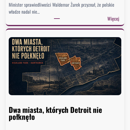
i
Minister sprawiedliwości Waldemar Żurek przyznał, że polskie
e
władze nadal nie…
g
:
Więcej
o
Ż
.
u
B
r
y
e
ł
k
y
w
d
y
o
s
r
ł
a
a
d
ł
c
p
a
Dwa miasta, których Detroit nie
i
B
połknęło
s
i
m
a
a