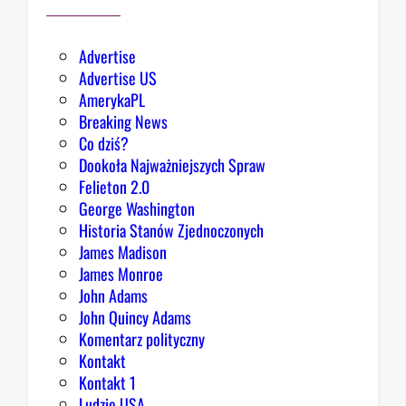
o
e
k
Advertise
s
Advertise US
t
AmerykaPL
r
Breaking News
a
Co dziś?
d
Dookoła Najważniejszych Spraw
y
Felieton 2.0
c
George Washington
j
Historia Stanów Zjednoczonych
ą
James Madison
Z
James Monroe
i
John Adams
o
John Quincy Adams
b
Komentarz polityczny
r
Kontakt
y
Kontakt 1
Ludzie USA