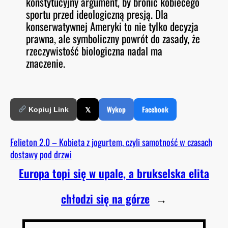
konstytucyjny argument, by bronić kobiecego
sportu przed ideologiczną presją. Dla
konserwatywnej Ameryki to nie tylko decyzja
prawna, ale symboliczny powrót do zasady, że
rzeczywistość biologiczna nadal ma
znaczenie.
𝕏
Wykop
Facebook
Kopiuj Link
Felieton 2.0 – Kobieta z jogurtem, czyli samotność w czasach
dostawy pod drzwi
Europa topi się w upale, a brukselska elita
chłodzi się na górze
→