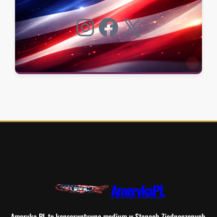
Instagram
Facebook
X
AmerykaPL
Ameryka PL to konserwatywne medium w Stanach Zjednoczonych.