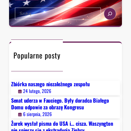
i
s
d
s
S
t
p
z
e
a
o
a
a
,
w
.
r
k
i
W
c
t
e
a
h
ó
z
s
Popularne posty
r
a
z
y
o
y
c
b
n
h
r
g
D
a
Zbiórka naszego niezależnego zespołu
t
e
z
24 lutego, 2026
o
t
ę
Senat uderza w Fauciego. Były doradca Białego
n
r
K
Domu odpowie za obrazę Kongresu
n
o
o
6 sierpnia, 2026
i
i
n
e
Żurek wysłał pisma do USA i… cisza. Waszyngton
t
g
s
nie spieszy się z ekstradycją Ziobry