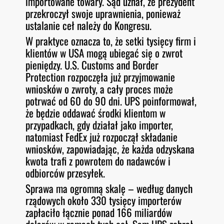
importowane towary. Sąd uznał, że prezydent
przekroczył swoje uprawnienia, ponieważ
ustalanie ceł należy do Kongresu.
W praktyce oznacza to, że setki tysięcy firm i
klientów w USA mogą ubiegać się o zwrot
pieniędzy. U.S. Customs and Border
Protection rozpoczęła już przyjmowanie
wniosków o zwroty, a cały proces może
potrwać od 60 do 90 dni. UPS poinformował,
że będzie oddawać środki klientom w
przypadkach, gdy działał jako importer,
natomiast FedEx już rozpoczął składanie
wniosków, zapowiadając, że każda odzyskana
kwota trafi z powrotem do nadawców i
odbiorców przesyłek.
Sprawa ma ogromną skalę – według danych
rządowych około 330 tysięcy importerów
zapłaciło łącznie ponad 166 miliardów