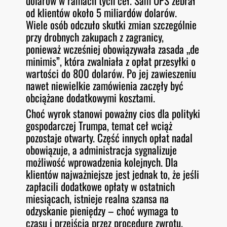
dolarów w ramach tych ceł. Sam UPS zebrał
od klientów około 5 miliardów dolarów.
Wiele osób odczuło skutki zmian szczególnie
przy drobnych zakupach z zagranicy,
ponieważ wcześniej obowiązywała zasada „de
minimis”, która zwalniała z opłat przesyłki o
wartości do 800 dolarów. Po jej zawieszeniu
nawet niewielkie zamówienia zaczęły być
obciążane dodatkowymi kosztami.
Choć wyrok stanowi poważny cios dla polityki
gospodarczej Trumpa, temat ceł wciąż
pozostaje otwarty. Część innych opłat nadal
obowiązuje, a administracja sygnalizuje
możliwość wprowadzenia kolejnych. Dla
klientów najważniejsze jest jednak to, że jeśli
zapłacili dodatkowe opłaty w ostatnich
miesiącach, istnieje realna szansa na
odzyskanie pieniędzy – choć wymaga to
czasu i przejścia przez procedurę zwrotu.