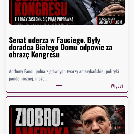
Senat uderza w Fauciego. Były
doradca Białego Domu odpowie za
obrazę Kongresu
Anthony Fauci, jedna z głównych twarzy amerykańskiej polityki
pandemicznej, może…
:
Więcej
S
e
n
a
t
u