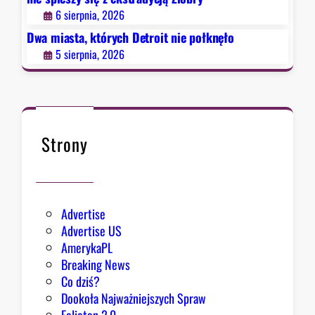
n
r
p
6 sierpnia, 2026
i
e
i
e
Dwa miasta, których Detroit nie połknęło
s
e
p
u
5 sierpnia, 2026
s
o
z
ł
y
k
s
n
i
ę
Strony
ę
ł
z
o
e
k
Advertise
s
Advertise US
t
AmerykaPL
r
Breaking News
a
Co dziś?
d
Dookoła Najważniejszych Spraw
y