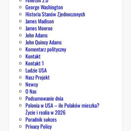
Felieton 2.0
c
George Washington
j
Historia Stanów Zjednoczonych
ą
James Madison
Z
James Monroe
i
John Adams
o
John Quincy Adams
b
Komentarz polityczny
r
Kontakt
y
Kontakt 1
Ludzie USA
Nasz Projekt
Newsy
O Nas
Podsumowanie dnia
Polonia w USA – ile Polaków mieszka?
Życie i realia w 2026
Poradnik sukces
Privacy Policy