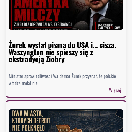
d
e
r
z
a
w
Żurek wysłał pisma do USA i… cisza.
F
Waszyngton nie spieszy się z
a
ekstradycją Ziobry
u
c
i
Minister sprawiedliwości Waldemar Żurek przyznał, że polskie
e
władze nadal nie…
g
:
Więcej
o
Ż
.
u
B
r
y
e
ł
k
y