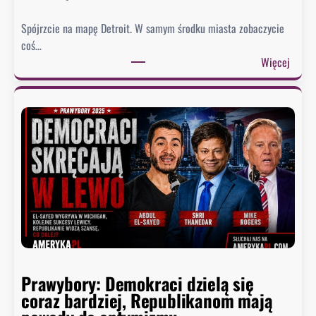
m
a
Spójrzcie na mapę Detroit. W samym środku miasta zobaczycie
d
coś…
o
:
Więcej
U
D
S
w
A
a
i
m
…
i
c
a
i
s
s
t
z
a
a
,
.
k
W
t
a
Prawybory: Demokraci dzielą się
ó
s
coraz bardziej, Republikanom mają
r
z
y