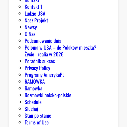
n
Kontakt 1
o
Ludzie USA
m
Nasz Projekt
m
Newsy
a
O Nas
j
Podsumowanie dnia
ą
Polonia w USA – ile Polaków mieszka?
p
Życie i realia w 2026
o
Poradnik sukces
w
Privacy Policy
o
Programy AmerykaPL
d
RAMÓWKA
y
Ramówka
d
Rozmówki polsko-polskie
o
Schedule
o
Sluchaj
p
Stan po stanie
t
Terms of Use
y