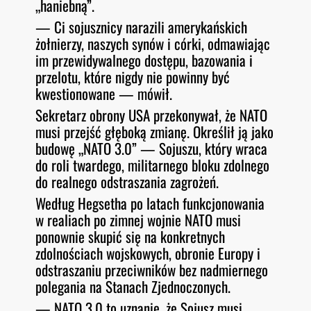
„haniebną”.
— Ci sojusznicy narazili amerykańskich
żołnierzy, naszych synów i córki, odmawiając
im przewidywalnego dostępu, bazowania i
przelotu, które nigdy nie powinny być
kwestionowane — mówił.
Sekretarz obrony USA przekonywał, że NATO
musi przejść głęboką zmianę. Określił ją jako
budowę „NATO 3.0” — Sojuszu, który wraca
do roli twardego, militarnego bloku zdolnego
do realnego odstraszania zagrożeń.
Według Hegsetha po latach funkcjonowania
w realiach po zimnej wojnie NATO musi
ponownie skupić się na konkretnych
zdolnościach wojskowych, obronie Europy i
odstraszaniu przeciwników bez nadmiernego
polegania na Stanach Zjednoczonych.
— NATO 3.0 to uznanie, że Sojusz musi