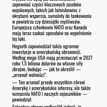
zapewniać części kluczowych zasobów
wojskowych, takich jak lotniskowiec z
okrętami wsparcia, samoloty do tankowania
w powietrzu czy dziesiątki myśliwców.
Europejscy członkowie NATO oraz Kanada
mają teraz szukać sposobów na wypełnienie
tej luki.
Hegseth zapowiedział także ogromne
inwestycje w amerykańską obronność.
Według niego USA mają przeznaczyć w 2027
roku 1,5 biliona dolarów na własne siły
zbrojne, budując — jak to określił —
„arsenał wolności”.
— Ten arsenał przede wszystkim chroni
Amerykę i amerykańskie interesy, ale także
wzmacnia NATO i naszych sojuszników —
powiedział.
Sekretarz obrony podkreślił jednak, że