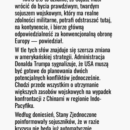
wrócić do bycia prawdziwym, twardym
sojuszem wojskowym, który ma realne
zdolności militarne, potrafi odstraszać tutaj,
na kontynencie, i bierze główną
odpowiedzialność za konwencjonalną obronę
Europy — powiedział.
W tle tych słów znajduje się szersza zmiana
w amerykańskiej strategii. Administracja
Donalda Trumpa sygnalizuje, że USA muszą
być gotowe do planowania dwóch
potencjalnych konfliktów jednocześnie.
Chodzi przede wszystkim o utrzymanie
większych zasobów wojskowych na wypadek
konfrontacji z Chinami w regionie Indo-
Pacyfiku.
Według doniesień, Stany Zjednoczone
poinformowały sojuszników, że w razie
kryzysu nie będą już automatycznie