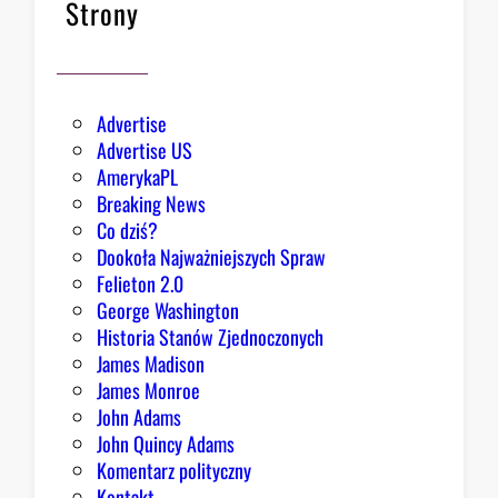
z
Strony
b
a
r
d
Advertise
z
Advertise US
i
AmerykaPL
e
Breaking News
j
Co dziś?
,
Dookoła Najważniejszych Spraw
R
Felieton 2.0
e
George Washington
p
Historia Stanów Zjednoczonych
u
James Madison
b
James Monroe
l
John Adams
i
John Quincy Adams
k
Komentarz polityczny
a
Kontakt