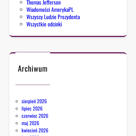
Thomas Jefferson
m
Wiadomości AmerykaPL
i
Wszyscy Ludzie Prezydenta
z
Wszystkie odcinki
m
u
Archiwum
sierpień 2026
lipiec 2026
czerwiec 2026
maj 2026
kwiecień 2026