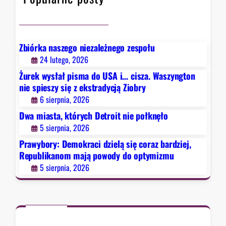
ł
k
z
o
r
e
a
k
c
s
Zbiórka naszego niezależnego zespołu
i
t
24 lutego, 2026
d
r
Żurek wysłał pisma do USA i… cisza. Waszyngton
z
a
nie spieszy się z ekstradycją Ziobry
i
d
6 sierpnia, 2026
e
y
Dwa miasta, których Detroit nie połknęło
l
c
5 sierpnia, 2026
ą
j
s
ą
Prawybory: Demokraci dzielą się coraz bardziej,
i
Republikanom mają powody do optymizmu
Z
ę
i
5 sierpnia, 2026
c
o
o
b
r
r
a
y