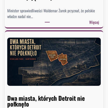
Minister sprawiedliwości Waldemar Żurek przyznał, że polskie
władze nadal nie…
:
Więcej
Ż
u
r
e
k
w
y
s
ł
a
ł
p
Dwa miasta, których Detroit nie
i
połknęło
s