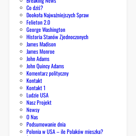
Breaking News
y
l
Co dziś?
d
i
Dookoła Najważniejszych Spraw
o
s
Felieton 2.0
o
h
George Washington
p
m
Historia Stanów Zjednoczonych
t
e
James Madison
y
n
James Monroe
m
t
John Adams
i
e
John Quincy Adams
z
m
Komentarz polityczny
m
a
Kontakt
u
r
Kontakt 1
a
Ludzie USA
d
Nasz Projekt
y
Newsy
k
O Nas
a
Podsumowanie dnia
l
Polonia w USA – ile Polaków mieszka?
n