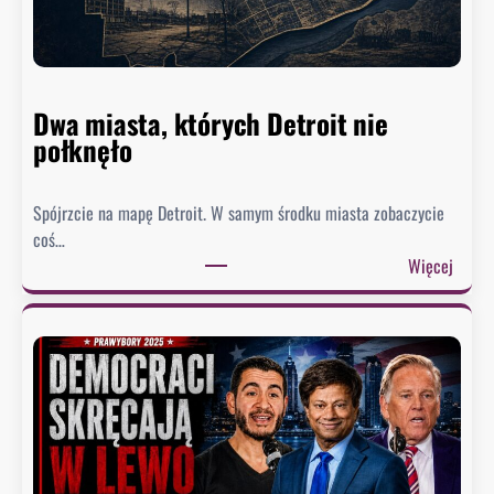
Dwa miasta, których Detroit nie
połknęło
Spójrzcie na mapę Detroit. W samym środku miasta zobaczycie
coś…
:
Więcej
D
w
a
m
i
a
s
t