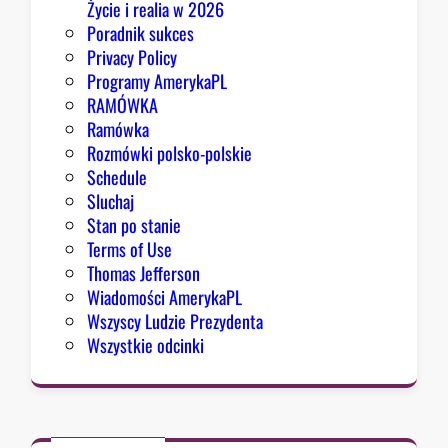
Życie i realia w 2026
ą
Poradnik sukces
l
Privacy Policy
e
Programy AmerykaPL
w
RAMÓWKA
i
Ramówka
c
Rozmówki polsko-polskie
ą
Schedule
.
Sluchaj
E
Stan po stanie
l
Terms of Use
-
Thomas Jefferson
S
Wiadomości AmerykaPL
a
Wszyscy Ludzie Prezydenta
y
Wszystkie odcinki
e
d
,
H