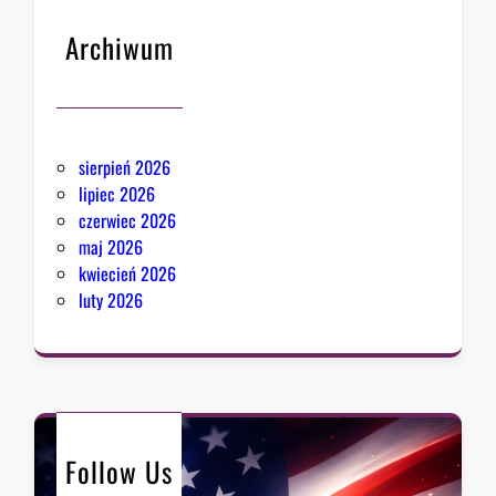
a
s
Archiwum
a
n
P
i
k
sierpień 2026
e
lipiec 2026
r
czerwiec 2026
i
maj 2026
s
kwiecień 2026
k
luty 2026
r
z
y
d
ł
o
Follow Us
M