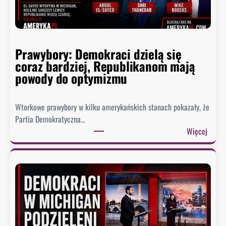
a
,
k
t
Prawybory: Demokraci dzielą się
ó
coraz bardziej, Republikanom mają
r
powody do optymizmu
y
c
h
Wtorkowe prawybory w kilku amerykańskich stanach pokazały, że
D
Partia Demokratyczna…
e
:
Więcej
t
P
r
r
o
a
i
w
t
y
n
b
i
o
e