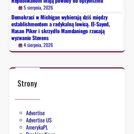
Republikanom mają powody do optymizmu
r
u
5 sierpnia, 2026
a
b
j
Demokraci w Michigan wybierają dziś między
l
ą
establishmentem a radykalną lewicą. El-Sayed,
i
Hasan Piker i skrzydło Mamdaniego rzucają
d
k
wyzwanie Stevens
z
a
4 sierpnia, 2026
i
n
ś
o
m
m
i
m
ę
a
d
Strony
j
z
ą
y
p
e
o
s
Advertise
w
t
Advertise US
o
a
AmerykaPL
d
b