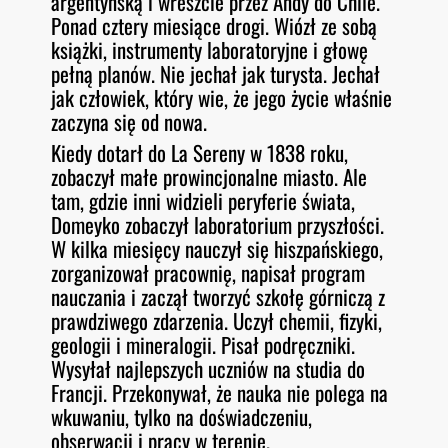
argentyńską i wreszcie przez Andy do Chile.
Ponad cztery miesiące drogi. Wiózł ze sobą
książki, instrumenty laboratoryjne i głowę
pełną planów. Nie jechał jak turysta. Jechał
jak człowiek, który wie, że jego życie właśnie
zaczyna się od nowa.
Kiedy dotarł do La Sereny w 1838 roku,
zobaczył małe prowincjonalne miasto. Ale
tam, gdzie inni widzieli peryferie świata,
Domeyko zobaczył laboratorium przyszłości.
W kilka miesięcy nauczył się hiszpańskiego,
zorganizował pracownię, napisał program
nauczania i zaczął tworzyć szkołę górniczą z
prawdziwego zdarzenia. Uczył chemii, fizyki,
geologii i mineralogii. Pisał podręczniki.
Wysyłał najlepszych uczniów na studia do
Francji. Przekonywał, że nauka nie polega na
wkuwaniu, tylko na doświadczeniu,
obserwacji i pracy w terenie.