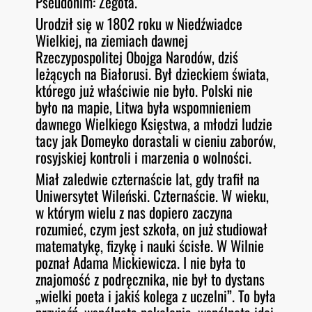
Pseudonim: Żegota.
Urodził się w 1802 roku w Niedźwiadce
Wielkiej, na ziemiach dawnej
Rzeczypospolitej Obojga Narodów, dziś
leżących na Białorusi. Był dzieckiem świata,
którego już właściwie nie było. Polski nie
było na mapie, Litwa była wspomnieniem
dawnego Wielkiego Księstwa, a młodzi ludzie
tacy jak Domeyko dorastali w cieniu zaborów,
rosyjskiej kontroli i marzenia o wolności.
Miał zaledwie czternaście lat, gdy trafił na
Uniwersytet Wileński. Czternaście. W wieku,
w którym wielu z nas dopiero zaczyna
rozumieć, czym jest szkoła, on już studiował
matematykę, fizykę i nauki ścisłe. W Wilnie
poznał Adama Mickiewicza. I nie była to
znajomość z podręcznika, nie był to dystans
„wielki poeta i jakiś kolega z uczelni”. To była