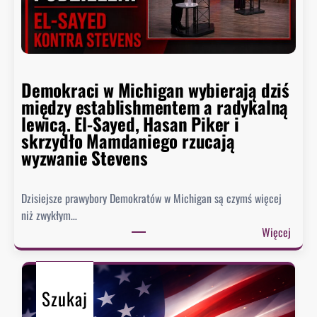
r
p
y
o
:
ł
D
k
e
n
Demokraci w Michigan wybierają dziś
m
ę
między establishmentem a radykalną
o
ł
lewicą. El-Sayed, Hasan Piker i
k
o
skrzydło Mamdaniego rzucają
r
wyzwanie Stevens
a
c
i
Dzisiejsze prawybory Demokratów w Michigan są czymś więcej
d
niż zwykłym…
z
:
Więcej
i
D
e
e
l
m
ą
Szukaj
o
s
k