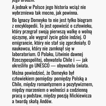
A jednak w Polsce jego historia wciąż nie
wybrzmiewa tak mocno, jak powinna.
Bo Ignacy Domeyko to nie jest tylko biogram
z encyklopedii. To jest opowieść o człowieku,
który przegrał swoją pierwszą walkę o wolną
ojczyznę, ale wygrał życie gdzie indziej. O
emigrancie, który nie stał się zgorzkniały. O
naukowcu, który nie zamknął się w
laboratorium. O Polaku, Litwinie dawnej
Rzeczypospolitej, obywatelu Chile i — jak
określiło go UNESCO — obywatelu świata.
Można powiedzieć, że Domeyko był
człowiekiem pomiędzy: pomiędzy Polską a
Chile, między romantyzmem a pozytywizmem,
między marzeniem o wolności a codzienną
pracą u podstaw, między poezją Mickiewicza
a twardą skałą Andów.