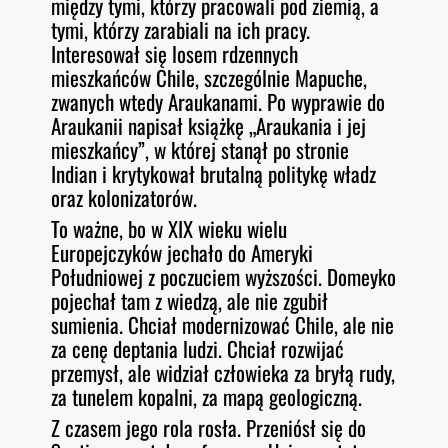
między tymi, którzy pracowali pod ziemią, a
tymi, którzy zarabiali na ich pracy.
Interesował się losem rdzennych
mieszkańców Chile, szczególnie Mapuche,
zwanych wtedy Araukanami. Po wyprawie do
Araukanii napisał książkę „Araukania i jej
mieszkańcy”, w której stanął po stronie
Indian i krytykował brutalną politykę władz
oraz kolonizatorów.
To ważne, bo w XIX wieku wielu
Europejczyków jechało do Ameryki
Południowej z poczuciem wyższości. Domeyko
pojechał tam z wiedzą, ale nie zgubił
sumienia. Chciał modernizować Chile, ale nie
za cenę deptania ludzi. Chciał rozwijać
przemysł, ale widział człowieka za bryłą rudy,
za tunelem kopalni, za mapą geologiczną.
Z czasem jego rola rosła. Przeniósł się do