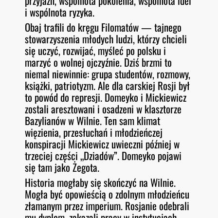
przyjaźń, wspólnota pokolenia, wspólnota idei
i wspólnota ryzyka.
Obaj trafili do kręgu Filomatów — tajnego
stowarzyszenia młodych ludzi, którzy chcieli
się uczyć, rozwijać, myśleć po polsku i
marzyć o wolnej ojczyźnie. Dziś brzmi to
niemal niewinnie: grupa studentów, rozmowy,
książki, patriotyzm. Ale dla carskiej Rosji był
to powód do represji. Domeyko i Mickiewicz
zostali aresztowani i osadzeni w klasztorze
Bazylianów w Wilnie. Ten sam klimat
więzienia, przesłuchań i młodzieńczej
konspiracji Mickiewicz uwieczni później w
trzeciej części „Dziadów”. Domeyko pojawi
się tam jako Żegota.
Historia mogłaby się skończyć na Wilnie.
Mogła być opowieścią o zdolnym młodzieńcu
złamanym przez imperium. Rosjanie odebrali
mu dyplom, zakazali pracy w instytucjach