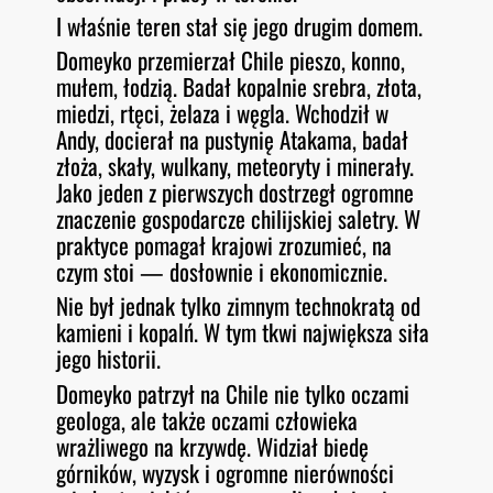
I właśnie teren stał się jego drugim domem.
Domeyko przemierzał Chile pieszo, konno,
mułem, łodzią. Badał kopalnie srebra, złota,
miedzi, rtęci, żelaza i węgla. Wchodził w
Andy, docierał na pustynię Atakama, badał
złoża, skały, wulkany, meteoryty i minerały.
Jako jeden z pierwszych dostrzegł ogromne
znaczenie gospodarcze chilijskiej saletry. W
praktyce pomagał krajowi zrozumieć, na
czym stoi — dosłownie i ekonomicznie.
Nie był jednak tylko zimnym technokratą od
kamieni i kopalń. W tym tkwi największa siła
jego historii.
Domeyko patrzył na Chile nie tylko oczami
geologa, ale także oczami człowieka
wrażliwego na krzywdę. Widział biedę
górników, wyzysk i ogromne nierówności