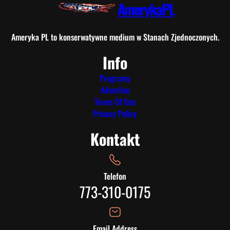
AmerykaPL
w
a
n
Ameryka PL to konserwatywne medium w Stanach Zjednoczonych.
i
Info
e
S
Programy
t
Advertise
e
Terms Of Use
v
Privacy Policy
e
Kontakt
n
s
Telefon
773-310-0175
Email Address