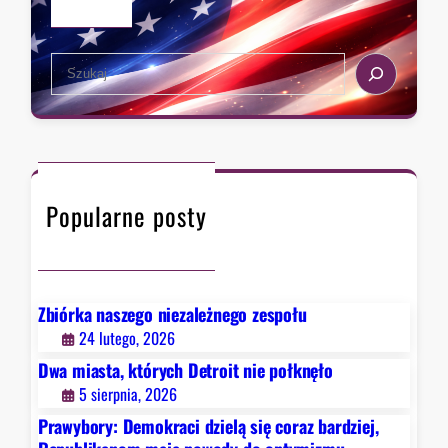
i
r
ę
a
c
S
c
o
e
i
r
a
w
a
r
M
z
c
i
b
h
c
a
Popularne posty
h
r
i
d
g
z
a
i
n
Zbiórka naszego niezależnego zespołu
e
w
24 lutego, 2026
j
y
Dwa miasta, których Detroit nie połknęło
,
b
5 sierpnia, 2026
R
i
e
Prawybory: Demokraci dzielą się coraz bardziej,
e
p