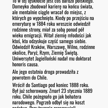
To w tej tęsknocie jest coś bardzo polskiego.
Domeyko zbudował karierę na końcu świata,
ale mentalnie ciągle wracał do miejsc, z
których go wypchnięto. Kiedy po przejściu na
emeryturę w 1884 roku wreszcie odwiedził
rodzinne strony, miał za sobą ponad pół
wieku emigracji. Witał ziemię młodości jak
ktoś, kto odzyskuje część samego siebie.
Odwiedził Kraków, Warszawę, Wilno, rodzinne
okolice, Paryż, Rzym, Ziemię Świętą.
Uniwersytet Jagielloński nadał mu doktorat
honoris causa.
Ale jego ostatnia droga prowadziła z
powrotem do Chile.
Wrócił do Santiago pod koniec 1888 roku.
Był już schorowany. Zmarł 23 stycznia 1889
roku. Chile pożegnało go jak bohatera
narodowego. Pogrzeb odbył się na koszt
państwa. Przy trumnie przemawiali