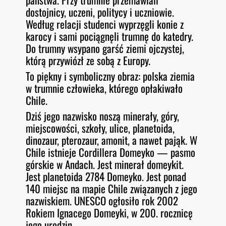
dostojnicy, uczeni, politycy i uczniowie.
Według relacji studenci wyprzęgli konie z
karocy i sami pociągnęli trumnę do katedry.
Do trumny wsypano garść ziemi ojczystej,
którą przywiózł ze sobą z Europy.
To piękny i symboliczny obraz: polska ziemia
w trumnie człowieka, którego opłakiwało
Chile.
Dziś jego nazwisko noszą minerały, góry,
miejscowości, szkoły, ulice, planetoida,
dinozaur, pterozaur, amonit, a nawet pająk. W
Chile istnieje Cordillera Domeyko — pasmo
górskie w Andach. Jest minerał domeykit.
Jest planetoida 2784 Domeyko. Jest ponad
140 miejsc na mapie Chile związanych z jego
nazwiskiem. UNESCO ogłosiło rok 2002
Rokiem Ignacego Domeyki, w 200. rocznicę
jego urodzin.