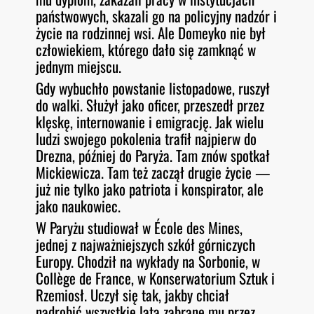
państwowych, skazali go na policyjny nadzór i
życie na rodzinnej wsi. Ale Domeyko nie był
człowiekiem, którego dało się zamknąć w
jednym miejscu.
Gdy wybuchło powstanie listopadowe, ruszył
do walki. Służył jako oficer, przeszedł przez
klęskę, internowanie i emigrację. Jak wielu
ludzi swojego pokolenia trafił najpierw do
Drezna, później do Paryża. Tam znów spotkał
Mickiewicza. Tam też zaczął drugie życie —
już nie tylko jako patriota i konspirator, ale
jako naukowiec.
W Paryżu studiował w École des Mines,
jednej z najważniejszych szkół górniczych
Europy. Chodził na wykłady na Sorbonie, w
Collège de France, w Konserwatorium Sztuk i
Rzemiosł. Uczył się tak, jakby chciał
nadrobić wszystkie lata zabrane mu przez