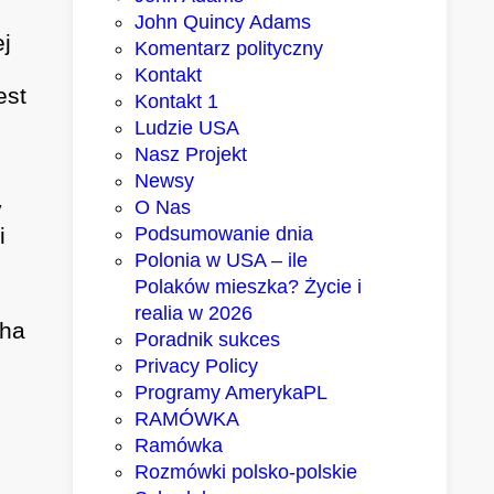
John Quincy Adams
ej
Komentarz polityczny
Kontakt
est
Kontakt 1
Ludzie USA
Nasz Projekt
Newsy
y
O Nas
i
Podsumowanie dnia
Polonia w USA – ile
Polaków mieszka? Życie i
realia w 2026
cha
Poradnik sukces
Privacy Policy
Programy AmerykaPL
RAMÓWKA
Ramówka
Rozmówki polsko-polskie