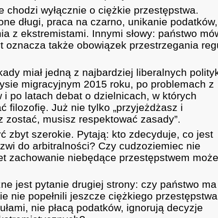
e chodzi wyłącznie o ciężkie przestępstwa.
one długi, praca na czarno, unikanie podatków,
ia z ekstremistami. Innymi słowy: państwo mów
byt oznacza także obowiązek przestrzegania reg
ady miał jedną z najbardziej liberalnych polity
zysie migracyjnym 2015 roku, po problemach z
i po latach debat o dzielnicach, w których
 filozofię. Już nie tylko „przyjeżdżasz i
esz zostać, musisz respektować zasady”.
 zbyt szerokie. Pytają: kto zdecyduje, co jest
zwi do arbitralności? Czy cudzoziemiec nie
awet zachowanie niebędące przestępstwem moż
e jest pytanie drugiej strony: czy państwo ma
e nie popełnili jeszcze ciężkiego przestępstwa
ułami, nie płacą podatków, ignorują decyzje