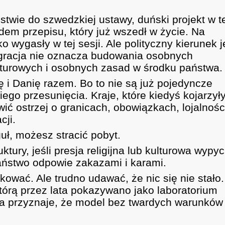
stwie do szwedzkiej ustawy, duński projekt w t
adem przepisu, który już wszedł w życie. Na
 wygasły w tej sesji. Ale polityczny kierunek j
tegracja nie oznacza budowania osobnych
turowych i osobnych zasad w środku państwa.
 i Danię razem. Bo to nie są już pojedyncze
ego przesunięcia. Kraje, które kiedyś kojarzył
ć ostrzej o granicach, obowiązkach, lojalnośc
cji.
uł, możesz stracić pobyt.
ktury, jeśli presja religijna lub kulturowa wypy
państwo odpowie zakazami i karami.
kować. Ale trudno udawać, że nic się nie stało.
rą przez lata pokazywano jako laboratorium
ama przyznaje, że model bez twardych warunków