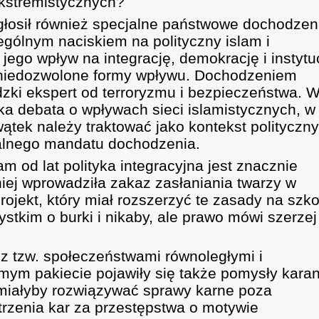
ekstremistycznych?
głosił również specjalne państwowe dochodzen
czególnym naciskiem na polityczny islam i
jego wpływ na integrację, demokrację i instytu
az niedozwolone formy wpływu. Dochodzeniem
zki ekspert od terroryzmu i bezpieczeństwa. 
jska debata o wpływach sieci islamistycznych, w
tek należy traktować jako kontekst polityczny
cjalnego mandatu dochodzenia.
m od lat polityka integracyjna jest znacznie
iej wprowadziła zakaz zasłaniania twarzy w
projekt, który miał rozszerzyć te zasady na szko
stkim o burki i nikaby, ale prawo mówi szerzej
i z tzw. społeczeństwami równoległymi i
ym pakiecie pojawiły się także pomysły karan
 miałyby rozwiązywać sprawy karne poza
rzenia kar za przestępstwa o motywie