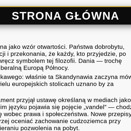
STRONA GŁÓWNA
na jako wzór otwartości. Państwa dobrobytu,
i i przekonania, że każdy, kto przyjedzie, po
wręcz symbolem tej filozofii. Dania — trochę
liberalną Europą Północy.
iekawego: właśnie ta Skandynawia zaczyna mó
wielu europejskich stolicach uznano by za
ament przyjął ustawę określaną w mediach jak
m języku pojawia się pojęcie „vandel” — chod
wę wobec prawa i społeczeństwa. Nowe przepis
rzej oceniać zachowanie cudzoziemca przy
ieraniu pozwolenia na pobyt.