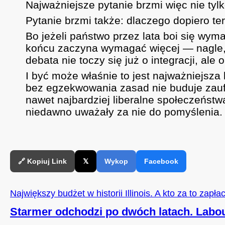
Najważniejsze pytanie brzmi więc nie tyl
Pytanie brzmi także: dlaczego dopiero te
Bo jeżeli państwo przez lata boi się wym
końcu zaczyna wymagać więcej — nagle, 
debata nie toczy się już o integracji, ale 
I być może właśnie to jest najważniejsza
bez egzekwowania zasad nie buduje zaufa
nawet najbardziej liberalne społeczeństw
niedawno uważały za nie do pomyślenia.
🔗 Kopiuj Link
𝕏
Wykop
Facebook
Największy budżet w historii Illinois. A kto za to zapłac
Starmer odchodzi po dwóch latach. Labour