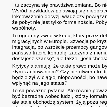
I tu zaczyna się prawdziwa zmiana. Bo ni
Wśród przykładów pojawiają się nieopłac
lekceważenie decyzji władz czy powiązan
że pobyt nie jest tylko formalnością. Po
wspólnoty.
To ogromny zwrot w kraju, który przez dek
migracyjnych w Europie. Szwecja po kry
integracją, po wzroście przemocy gangów 
państwo traciło kontrolę, zaczyna zmieniać
dostajesz szansę”, ale także: „jeśli chc
Krytycy alarmują, że takie prawo może być
złym zachowaniem? Czy nie otwiera to dr
będzie żył w ciągłej niepewności, bo n
wpłynąć na jego status?
To są poważne pytania. Ale równie poważn
być bezradne wobec ludzi, którzy formalni
ale stale obchodzą system, żyją poza reg