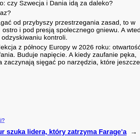
ko: czy Szwecja i Dania idą za daleko?
raz?
agać od przybyszy przestrzegania zasad, to w
ostro i pod presją społecznego gniewu. A wte
o odzyskiwaniu kontroli.
 lekcja z północy Europy w 2026 roku: otwartoś
nia. Buduje napięcie. A kiedy zaufanie pęka,
a zaczynają sięgać po narzędzia, które jeszcz
i?
 szuka lidera, który zatrzyma Farage’a
→