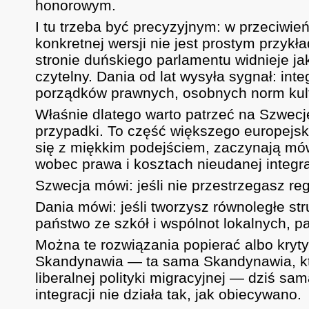
honorowym.
I tu trzeba być precyzyjnym: w przeciwień
konkretnej wersji nie jest prostym przykł
stronie duńskiego parlamentu widnieje jako
czytelny. Dania od lat wysyła sygnał: in
porządków prawnych, osobnych norm kul
Właśnie dlatego warto patrzeć na Szwecję
przypadki. To część większego europejski
się z miękkim podejściem, zaczynają mówi
wobec prawa i kosztach nieudanej integra
Szwecja mówi: jeśli nie przestrzegasz reg
Dania mówi: jeśli tworzysz równoległe stru
państwo ze szkół i wspólnot lokalnych, 
Można te rozwiązania popierać albo kryty
Skandynawia — ta sama Skandynawia, któ
liberalnej polityki migracyjnej — dziś s
integracji nie działa tak, jak obiecywano.