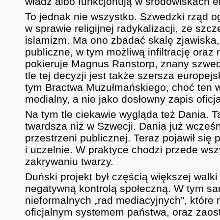
władz albo funkcjonują w środowiskach 
To jednak nie wszystko. Szwedzki rząd o
w sprawie religijnej radykalizacji, ze sz
islamizm. Ma ono zbadać skalę zjawiska, 
publiczne, w tym możliwą infiltrację or
pokieruje Magnus Ranstorp, znany szwed
tle tej decyzji jest także szersza europe
tym Bractwa Muzułmańskiego, choć ten wą
medialny, a nie jako dosłowny zapis ofi
Na tym tle ciekawie wygląda też Dania. Ta
twardsza niż w Szwecji. Dania już wcześn
przestrzeni publicznej. Teraz pojawił się 
i uczelnie. W praktyce chodzi przede wszy
zakrywaniu twarzy.
Duński projekt był częścią większej walk
negatywną kontrolą społeczną. W tym sam
nieformalnych „rad mediacyjnych”, które
oficjalnym systemem państwa, oraz zaost