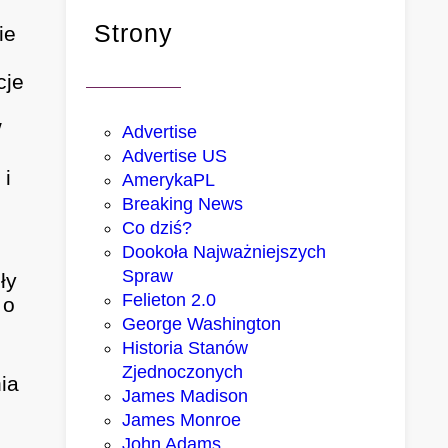
Strony
ie
cje
W
Advertise
Advertise US
 i
AmerykaPL
Breaking News
Co dziś?
Dookoła Najważniejszych
Spraw
ły
Felieton 2.0
 o
George Washington
Historia Stanów
Zjednoczonych
ia
James Madison
James Monroe
John Adams