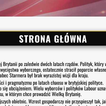
STRONA GŁÓWNA
j Brytanii po zaledwie dwóch latach rządów. Polityk, który 
wycięstwa wyborczego, ostatecznie stracił poparcie własn
ec Starmera był brak wyrazistej wizji dla kraju.
ci i pragmatyzmu po latach chaosu w brytyjskiej polityce.
ło się obciążeniem. Wielu wyborców i polityków Labour uzna
nku, w którym chce prowadzić Wielką Brytanię.
szych obietnic. Wzrost gospodarczy nie przyspieszył tak, ja