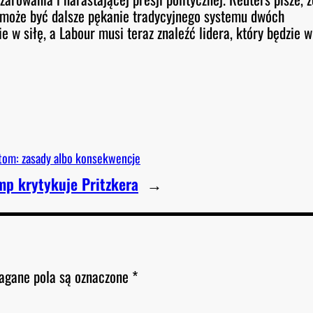
i może być dalsze pękanie tradycyjnego systemu dwóch
e w siłę, a Labour musi teraz znaleźć lidera, który będzie w
tom: zasady albo konsekwencje
mp krytykuje Pritzkera
→
gane pola są oznaczone
*