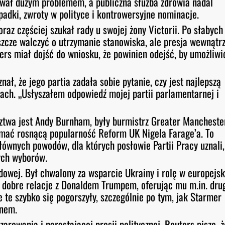
wał dużym problemem, a publiczna służba zdrowia nadal
padki, zwroty w polityce i kontrowersyjne nominacje.
raz częściej szukał rady u swojej żony Victorii. Po słabych
zcze walczyć o utrzymanie stanowiska, ale presja wewnątr
ers miał dojść do wniosku, że powinien odejść, by umożliwi
ł, że jego partia zadała sobie pytanie, czy jest najlepszą
ch. „Usłyszałem odpowiedź mojej partii parlamentarnej i
twa jest Andy Burnham, były burmistrz Greater Manchester
ymać rosnącą popularność Reform UK Nigela Farage’a. To
łównych powodów, dla których posłowie Partii Pracy uznali,
ych wyborów.
dowej. Był chwalony za wsparcie Ukrainy i rolę w europejsk
dobre relacje z Donaldem Trumpem, oferując mu m.in. dru
 te szybko się pogorszyły, szczególnie po tym, jak Starmer
anem.
arowania i narastającej presji politycznej. Reuters pisze, ż