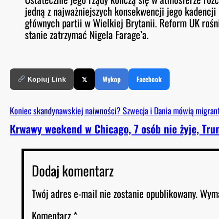
jedną z najważniejszych konsekwencji jego kadencj
głównych partii w Wielkiej Brytanii. Reform UK rośni
stanie zatrzymać Nigela Farage’a.
𝕏
Wykop
Facebook
Kopiuj Link
Koniec skandynawskiej naiwności? Szwecja i Dania mówią migran
Krwawy weekend w Chicago, 7 osób nie żyje, Tru
Dodaj komentarz
Twój adres e-mail nie zostanie opublikowany.
Wyma
Komentarz
*