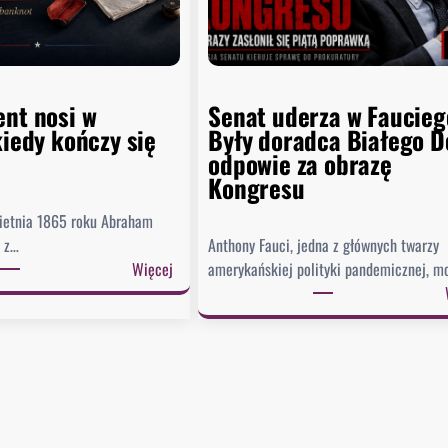
ent nosi w
Senat uderza w Faucieg
kiedy kończy się
Były doradca Białego 
odpowie za obrazę
Kongresu
ietnia 1865 roku Abraham
ę z…
Anthony Fauci, jedna z głównych twarzy
:
Więcej
amerykańskiej polityki pandemicznej, 
C
o
p
r
e
z
y