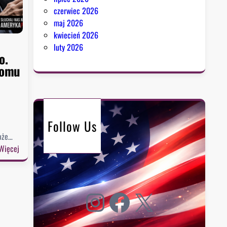
czerwiec 2026
maj 2026
kwiecień 2026
luty 2026
o.
Domu
Follow Us
może…
:
Więcej
S
e
n
Instagram
Facebook
X
a
t
u