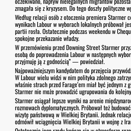
oczekiwano, napływ nielegalnych migrantów pozosta
zmagała się z kryzysem. Do tego doszły polityczne w
Według relacji osób z otoczenia premiera Starmer co
wynikach Labour w wyborach lokalnych próbował jes
partii rosła. Ostatecznie podczas weekendu w Chequ
spokojne przekazanie władzy.
W przemówieniu przed Downing Street Starmer przyzna
osobą do poprowadzenia Labour w następnych wybora
przyjmuję ją z godnością” — powiedział.
Najpoważniejszym kandydatem do przejęcia przywódz
W Labour wielu widzi w nim polityka zdolnego zatrz
właśnie strach przed Farage’em miał być jednym z g
Starmer nie może prowadzić ugrupowania do kolejn
Starmer osiągał lepsze wyniki na arenie międzynaro
rozmowach dyplomatycznych. Próbował też budować 
wizytę państwową w Wielkiej Brytanii. Jednak relacje
odmówił wciągnięcia Wielkiej Brytanii w wojnę z Ir
Ostatecznie jego rządy kończą się w atmosferze rozcz