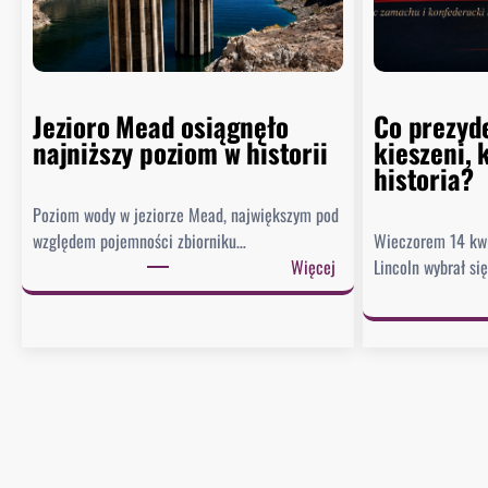
Jezioro Mead osiągnęło
Co prezyd
najniższy poziom w historii
kieszeni, 
historia?
Poziom wody w jeziorze Mead, największym pod
względem pojemności zbiorniku…
Wieczorem 14 kw
:
Więcej
Lincoln wybrał si
J
e
z
i
o
r
o
M