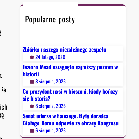
c
h
Popularne posty
z
ć
Zbiórka naszego niezależnego zespołu
24 lutego, 2026
Jezioro Mead osiągnęło najniższy poziom w
.
historii
8 sierpnia, 2026
 że
Co prezydent nosi w kieszeni, kiedy kończy
się historia?
ich
8 sierpnia, 2026
gą
Senat uderza w Fauciego. Były doradca
Białego Domu odpowie za obrazę Kongresu
6 sierpnia, 2026
e