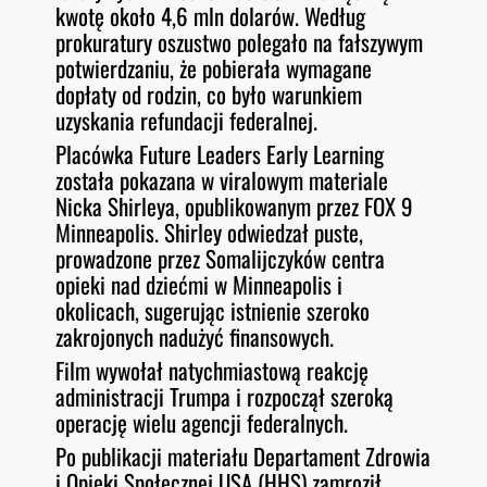
kwotę około 4,6 mln dolarów. Według
prokuratury oszustwo polegało na fałszywym
potwierdzaniu, że pobierała wymagane
dopłaty od rodzin, co było warunkiem
uzyskania refundacji federalnej.
Placówka Future Leaders Early Learning
została pokazana w viralowym materiale
Nicka Shirleya, opublikowanym przez FOX 9
Minneapolis. Shirley odwiedzał puste,
prowadzone przez Somalijczyków centra
opieki nad dziećmi w Minneapolis i
okolicach, sugerując istnienie szeroko
zakrojonych nadużyć finansowych.
Film wywołał natychmiastową reakcję
administracji Trumpa i rozpoczął szeroką
operację wielu agencji federalnych.
Po publikacji materiału Departament Zdrowia
i Opieki Społecznej USA (HHS) zamroził