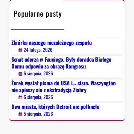
a
h
ó
z
s
Popularne posty
r
a
z
y
o
y
c
b
n
h
r
g
D
a
Zbiórka naszego niezależnego zespołu
t
e
z
24 lutego, 2026
o
t
ę
Senat uderza w Fauciego. Były doradca Białego
n
r
K
Domu odpowie za obrazę Kongresu
n
o
o
6 sierpnia, 2026
i
i
n
e
Żurek wysłał pisma do USA i… cisza. Waszyngton
t
g
s
nie spieszy się z ekstradycją Ziobry
n
r
p
6 sierpnia, 2026
i
e
i
e
Dwa miasta, których Detroit nie połknęło
s
e
p
u
5 sierpnia, 2026
s
o
z
ł
y