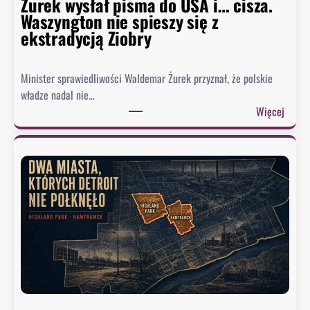
Żurek wysłał pisma do USA i… cisza.
F
Waszyngton nie spieszy się z
a
ekstradycją Ziobry
u
c
i
Minister sprawiedliwości Waldemar Żurek przyznał, że polskie
e
władze nadal nie…
g
:
Więcej
o
Ż
.
u
B
r
y
e
ł
k
y
w
d
y
o
s
r
ł
a
a
d
ł
c
p