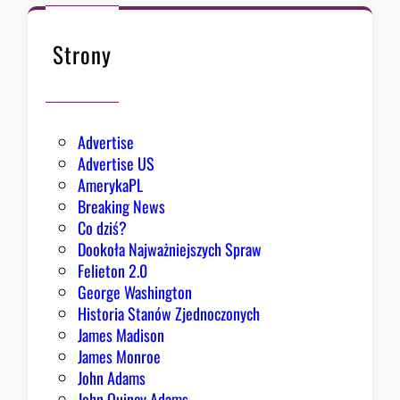
k
s
n
i
ę
Strony
ę
ł
z
o
e
k
Advertise
s
Advertise US
t
AmerykaPL
r
Breaking News
a
Co dziś?
d
Dookoła Najważniejszych Spraw
y
Felieton 2.0
c
George Washington
j
Historia Stanów Zjednoczonych
ą
James Madison
Z
James Monroe
i
John Adams
o
John Quincy Adams
b