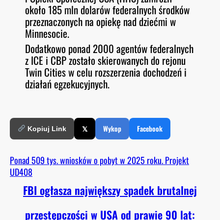
około 185 mln dolarów federalnych środków
przeznaczonych na opiekę nad dziećmi w
Minnesocie.
Dodatkowo ponad 2000 agentów federalnych
z ICE i CBP zostało skierowanych do rejonu
Twin Cities w celu rozszerzenia dochodzeń i
działań egzekucyjnych.
𝕏
Wykop
Facebook
Kopiuj Link
Ponad 509 tys. wniosków o pobyt w 2025 roku. Projekt
UD408
FBI ogłasza największy spadek brutalnej
przestępczości w USA od prawie 90 lat: