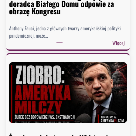
doradca Białego Domu odpowie za
obrazę Kongresu
Anthony Fauci, jedna z głównych twarzy amerykańskiej polityki
pandemicznej, może…
:
Więcej
S
e
n
a
t
u
d
e
r
z
a
w