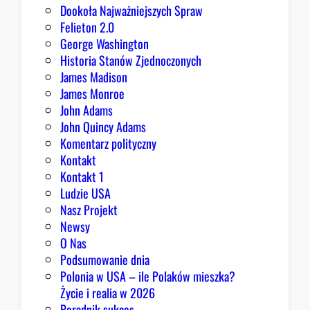
m
Dookoła Najważniejszych Spraw
u
Felieton 2.0
o
George Washington
d
Historia Stanów Zjednoczonych
p
James Madison
o
James Monroe
w
John Adams
i
John Quincy Adams
e
Komentarz polityczny
z
Kontakt
a
Kontakt 1
o
Ludzie USA
b
Nasz Projekt
r
Newsy
a
O Nas
z
Podsumowanie dnia
ę
Polonia w USA – ile Polaków mieszka?
K
Życie i realia w 2026
o
Poradnik sukces