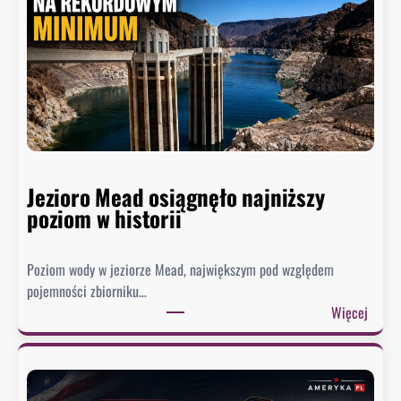
Jezioro Mead osiągnęło najniższy
poziom w historii
Poziom wody w jeziorze Mead, największym pod względem
pojemności zbiorniku…
:
Więcej
J
e
z
i