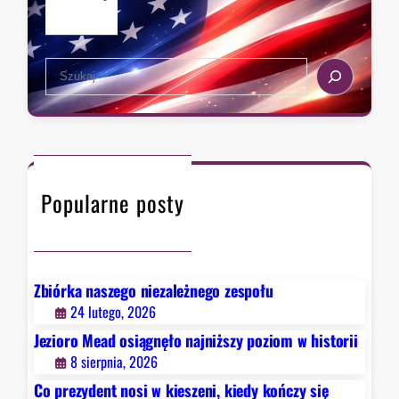
t
r
,
u
i
k
d
i
i
S
e
e
e
r
d
a
z
y
r
a
k
c
w
o
h
F
ń
Popularne posty
a
c
u
z
c
y
i
s
e
Zbiórka naszego niezależnego zespołu
i
g
24 lutego, 2026
ę
o
Jezioro Mead osiągnęło najniższy poziom w historii
h
.
8 sierpnia, 2026
i
B
s
Co prezydent nosi w kieszeni, kiedy kończy się
y