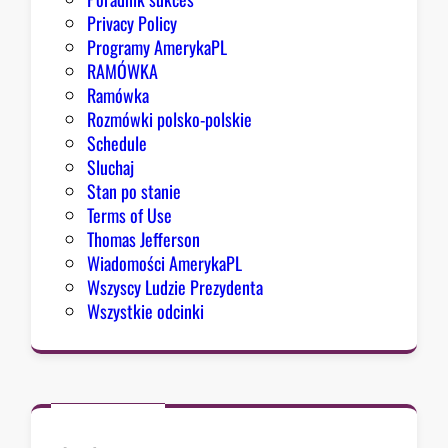
n
Privacy Policy
g
Programy AmerykaPL
r
RAMÓWKA
e
Ramówka
s
Rozmówki polsko-polskie
u
Schedule
Sluchaj
Stan po stanie
Terms of Use
Thomas Jefferson
Wiadomości AmerykaPL
Wszyscy Ludzie Prezydenta
Wszystkie odcinki