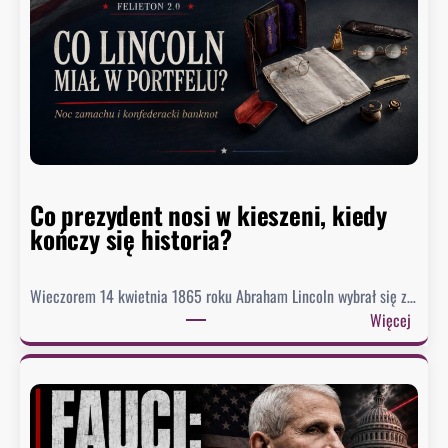
o
r
o
M
e
a
d
o
Co prezydent nosi w kieszeni, kiedy
s
kończy się historia?
i
ą
g
Wieczorem 14 kwietnia 1865 roku Abraham Lincoln wybrał się z…
n
:
Więcej
ę
C
ł
o
o
p
n
r
a
e