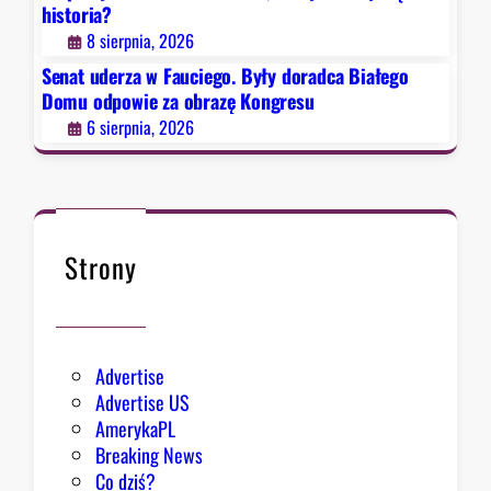
t
historia?
ł
o
8 sierpnia, 2026
y
r
d
Senat uderza w Fauciego. Były doradca Białego
i
o
Domu odpowie za obrazę Kongresu
a
r
6 sierpnia, 2026
?
a
d
c
a
B
Strony
i
a
ł
e
Advertise
g
Advertise US
o
AmerykaPL
D
Breaking News
o
Co dziś?