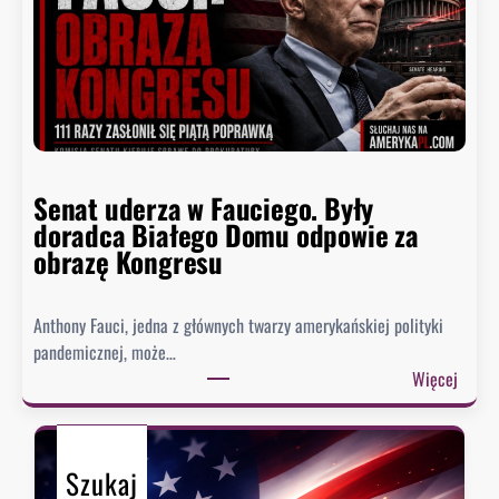
j
z
n
y
i
d
ż
e
s
n
z
t
y
n
p
Senat uderza w Fauciego. Były
o
o
doradca Białego Domu odpowie za
s
z
obrazę Kongresu
i
i
w
o
k
Anthony Fauci, jedna z głównych twarzy amerykańskiej polityki
m
i
pandemicznej, może…
w
e
:
Więcej
h
s
S
i
z
e
s
e
n
t
n
Szukaj
a
o
i