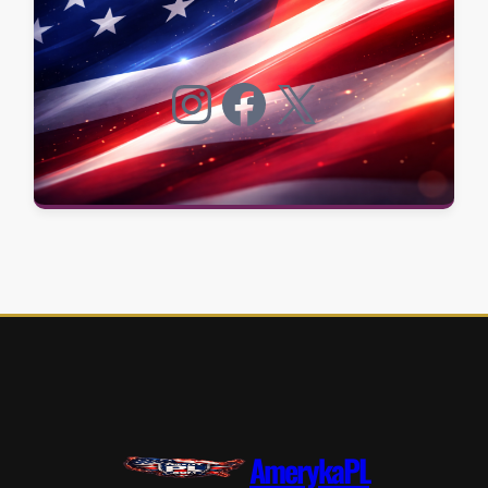
Instagram
Facebook
X
AmerykaPL