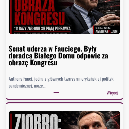
Senat uderza w Fauciego. Były
doradca Białego Domu odpowie za
obrazę Kongresu
Anthony Fauci, jedna z głównych twarzy amerykańskiej polityki
pandemicznej, może…
:
Więcej
S
e
n
a
t