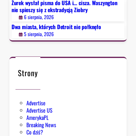
e
Żurek wysłał pisma do USA i… cisza. Waszyngton
t
g
s
nie spieszy się z ekstradycją Ziobry
n
r
p
6 sierpnia, 2026
i
e
i
e
Dwa miasta, których Detroit nie połknęło
s
e
p
u
5 sierpnia, 2026
s
o
z
ł
y
k
s
n
i
ę
Strony
ę
ł
z
o
e
k
Advertise
s
Advertise US
t
AmerykaPL
r
Breaking News
a
Co dziś?
d