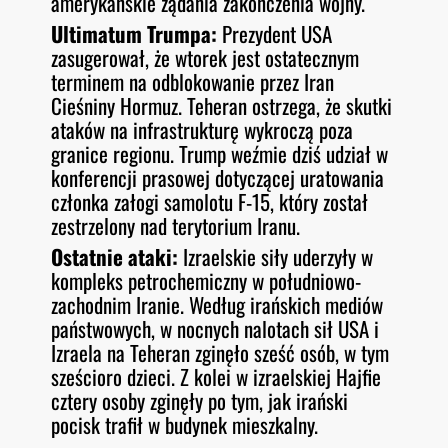
amerykańskie żądania zakończenia wojny.
Ultimatum Trumpa:
Prezydent USA
zasugerował, że wtorek jest ostatecznym
terminem na odblokowanie przez Iran
Cieśniny Hormuz. Teheran ostrzega, że skutki
ataków na infrastrukturę wykroczą poza
granice regionu. Trump weźmie dziś udział w
konferencji prasowej dotyczącej uratowania
członka załogi samolotu F-15, który został
zestrzelony nad terytorium Iranu.
Ostatnie ataki:
Izraelskie siły uderzyły w
kompleks petrochemiczny w południowo-
zachodnim Iranie. Według irańskich mediów
państwowych, w nocnych nalotach sił USA i
Izraela na Teheran zginęło sześć osób, w tym
sześcioro dzieci. Z kolei w izraelskiej Hajfie
cztery osoby zginęły po tym, jak irański
pocisk trafił w budynek mieszkalny.