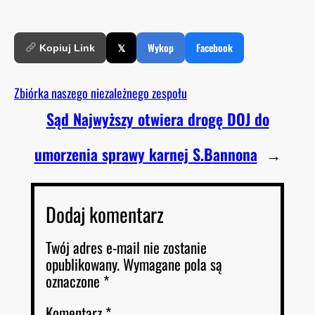
𝕏
Wykop
Facebook
Kopiuj Link
Zbiórka naszego niezależnego zespołu
Sąd Najwyższy otwiera drogę DOJ do
umorzenia sprawy karnej S.Bannona
→
Dodaj komentarz
Twój adres e-mail nie zostanie
opublikowany.
Wymagane pola są
oznaczone
*
Komentarz
*