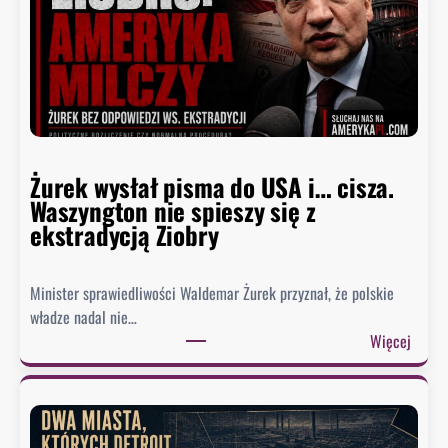
u
d
e
r
z
a
w
Żurek wysłał pisma do USA i… cisza.
F
Waszyngton nie spieszy się z
a
ekstradycją Ziobry
u
c
i
Minister sprawiedliwości Waldemar Żurek przyznał, że polskie
e
władze nadal nie…
g
:
Więcej
o
Ż
.
u
B
r
y
e