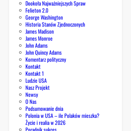
Dookoła Najważniejszych Spraw
y
Felieton 2.0
c
George Washington
j
Historia Stanów Zjednoczonych
ą
James Madison
Z
James Monroe
i
John Adams
o
John Quincy Adams
b
Komentarz polityczny
r
Kontakt
y
Kontakt 1
Ludzie USA
Nasz Projekt
Newsy
O Nas
Podsumowanie dnia
Polonia w USA – ile Polaków mieszka?
Życie i realia w 2026
Poradnik sukces