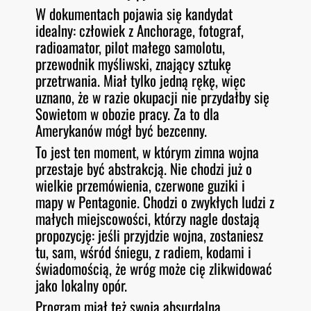
W dokumentach pojawia się kandydat
idealny: człowiek z Anchorage, fotograf,
radioamator, pilot małego samolotu,
przewodnik myśliwski, znający sztukę
przetrwania. Miał tylko jedną rękę, więc
uznano, że w razie okupacji nie przydałby się
Sowietom w obozie pracy. Za to dla
Amerykanów mógł być bezcenny.
To jest ten moment, w którym zimna wojna
przestaje być abstrakcją. Nie chodzi już o
wielkie przemówienia, czerwone guziki i
mapy w Pentagonie. Chodzi o zwykłych ludzi z
małych miejscowości, którzy nagle dostają
propozycję: jeśli przyjdzie wojna, zostaniesz
tu, sam, wśród śniegu, z radiem, kodami i
świadomością, że wróg może cię zlikwidować
jako lokalny opór.
Program miał też swoją absurdalną,