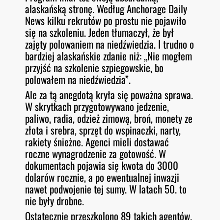
alaskańską stronę. Według Anchorage Daily
News kilku rekrutów po prostu nie pojawiło
się na szkoleniu. Jeden tłumaczył, że był
zajęty polowaniem na niedźwiedzia. I trudno o
bardziej alaskańskie zdanie niż: „Nie mogłem
przyjść na szkolenie szpiegowskie, bo
polowałem na niedźwiedzia”.
Ale za tą anegdotą kryła się poważna sprawa.
W skrytkach przygotowywano jedzenie,
paliwo, radia, odzież zimową, broń, monety ze
złota i srebra, sprzęt do wspinaczki, narty,
rakiety śnieżne. Agenci mieli dostawać
roczne wynagrodzenie za gotowość. W
dokumentach pojawia się kwota do 3000
dolarów rocznie, a po ewentualnej inwazji
nawet podwojenie tej sumy. W latach 50. to
nie były drobne.
Ostatecznie przeszkolono 89 takich agentów.