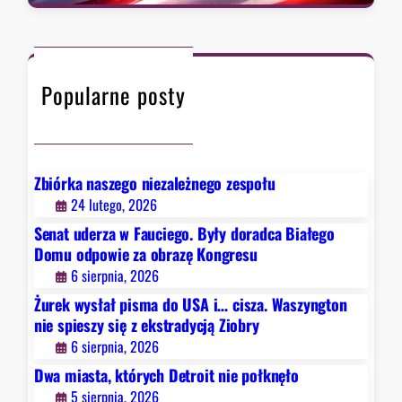
a
,
w
.
r
k
i
W
c
t
e
a
h
ó
z
s
Popularne posty
r
a
z
y
o
y
c
b
n
h
r
g
D
a
Zbiórka naszego niezależnego zespołu
t
e
z
24 lutego, 2026
o
t
ę
Senat uderza w Fauciego. Były doradca Białego
n
r
K
Domu odpowie za obrazę Kongresu
n
o
o
6 sierpnia, 2026
i
i
n
e
Żurek wysłał pisma do USA i… cisza. Waszyngton
t
g
s
nie spieszy się z ekstradycją Ziobry
n
r
p
6 sierpnia, 2026
i
e
i
e
Dwa miasta, których Detroit nie połknęło
s
e
p
u
5 sierpnia, 2026