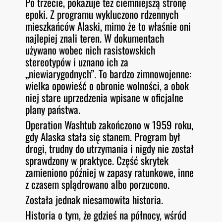
Po trzecie, pokazuje też ciemniejszą stronę
epoki. Z programu wykluczono rdzennych
mieszkańców Alaski, mimo że to właśnie oni
najlepiej znali teren. W dokumentach
używano wobec nich rasistowskich
stereotypów i uznano ich za
„niewiarygodnych”. To bardzo zimnowojenne:
wielka opowieść o obronie wolności, a obok
niej stare uprzedzenia wpisane w oficjalne
plany państwa.
Operation Washtub zakończono w 1959 roku,
gdy Alaska stała się stanem. Program był
drogi, trudny do utrzymania i nigdy nie został
sprawdzony w praktyce. Część skrytek
zamieniono później w zapasy ratunkowe, inne
z czasem splądrowano albo porzucono.
Została jednak niesamowita historia.
Historia o tym, że gdzieś na północy, wśród