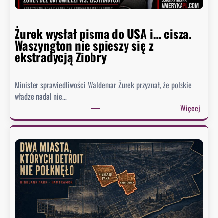
a
w
Żurek wysłał pisma do USA i… cisza.
F
Waszyngton nie spieszy się z
a
ekstradycją Ziobry
u
c
i
Minister sprawiedliwości Waldemar Żurek przyznał, że polskie
e
władze nadal nie…
g
:
Więcej
o
Ż
.
u
B
r
y
e
ł
k
y
w
d
y
o
s
r
ł