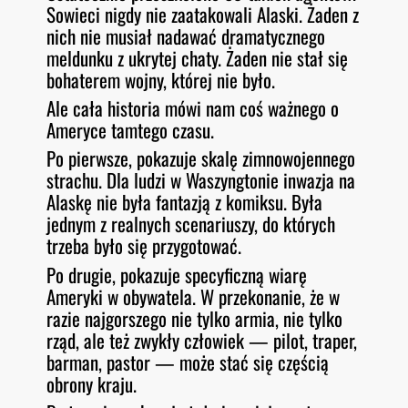
Sowieci nigdy nie zaatakowali Alaski. Żaden z
nich nie musiał nadawać dramatycznego
meldunku z ukrytej chaty. Żaden nie stał się
bohaterem wojny, której nie było.
Ale cała historia mówi nam coś ważnego o
Ameryce tamtego czasu.
Po pierwsze, pokazuje skalę zimnowojennego
strachu. Dla ludzi w Waszyngtonie inwazja na
Alaskę nie była fantazją z komiksu. Była
jednym z realnych scenariuszy, do których
trzeba było się przygotować.
Po drugie, pokazuje specyficzną wiarę
Ameryki w obywatela. W przekonanie, że w
razie najgorszego nie tylko armia, nie tylko
rząd, ale też zwykły człowiek — pilot, traper,
barman, pastor — może stać się częścią
obrony kraju.