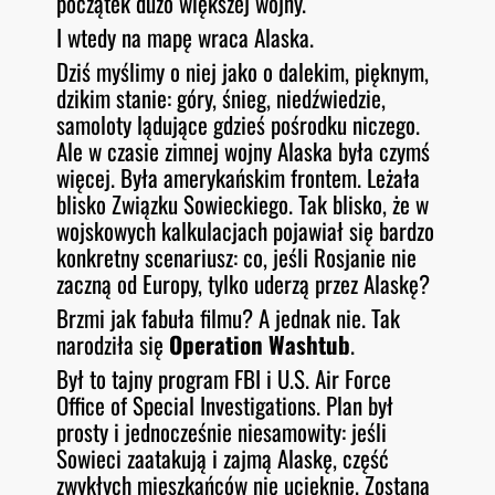
początek dużo większej wojny.
I wtedy na mapę wraca Alaska.
Dziś myślimy o niej jako o dalekim, pięknym,
dzikim stanie: góry, śnieg, niedźwiedzie,
samoloty lądujące gdzieś pośrodku niczego.
Ale w czasie zimnej wojny Alaska była czymś
więcej. Była amerykańskim frontem. Leżała
blisko Związku Sowieckiego. Tak blisko, że w
wojskowych kalkulacjach pojawiał się bardzo
konkretny scenariusz: co, jeśli Rosjanie nie
zaczną od Europy, tylko uderzą przez Alaskę?
Brzmi jak fabuła filmu? A jednak nie. Tak
narodziła się
Operation Washtub
.
Był to tajny program FBI i U.S. Air Force
Office of Special Investigations. Plan był
prosty i jednocześnie niesamowity: jeśli
Sowieci zaatakują i zajmą Alaskę, część
zwykłych mieszkańców nie ucieknie. Zostaną