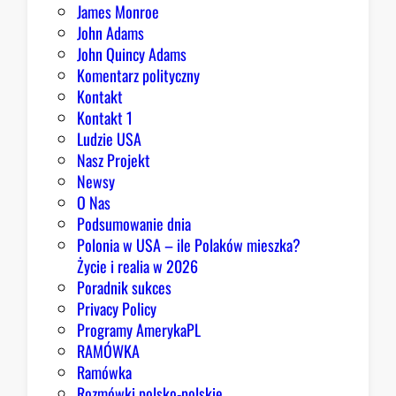
James Monroe
i
John Adams
o
John Quincy Adams
b
Komentarz polityczny
r
Kontakt
y
Kontakt 1
Ludzie USA
Nasz Projekt
Newsy
O Nas
Podsumowanie dnia
Polonia w USA – ile Polaków mieszka?
Życie i realia w 2026
Poradnik sukces
Privacy Policy
Programy AmerykaPL
RAMÓWKA
Ramówka
Rozmówki polsko-polskie