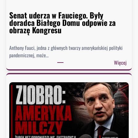
Senat uderza w Fauciego. Były
doradca Białego Domu odpowie za
obrazę Kongresu
Anthony Fauci, jedna z głównych twarzy amerykańskiej polityki
pandemicznej, może…
:
Więcej
S
e
n
a
t
u
d
e
r
z