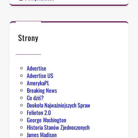
s
o
z
ł
y
k
s
n
i
ę
Strony
ę
ł
z
o
e
k
Advertise
s
Advertise US
t
AmerykaPL
r
Breaking News
a
Co dziś?
d
Dookoła Najważniejszych Spraw
y
Felieton 2.0
c
George Washington
j
Historia Stanów Zjednoczonych
ą
James Madison
Z